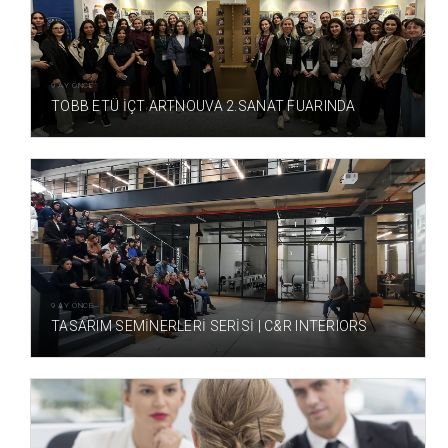
9 AY ÖNCE
TOBB ETÜ İÇT ARTNOUVA 2.SANAT FUARINDA
9 AY ÖNCE
TASARIM SEMİNERLERİ SERİSİ | C&R INTERIORS