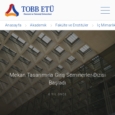
Anasayfa
Akademik
Fakülte ve Enstitüler
İç Mimarlı
Mekan Tasarımına Giriş Seminerler Dizisi
Başladı
6 YIL ÖNCE