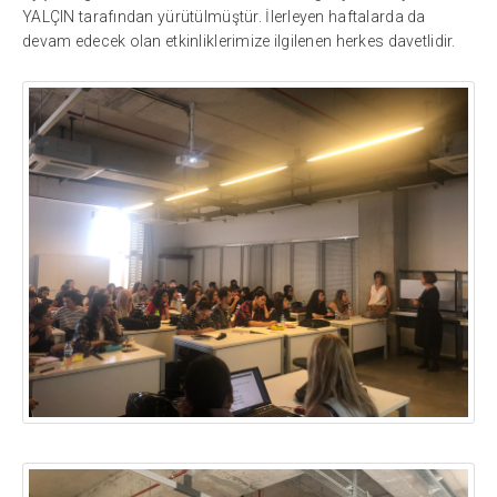
YALÇIN tarafından yürütülmüştür. İlerleyen haftalarda da
devam edecek olan etkinliklerimize ilgilenen herkes davetlidir.