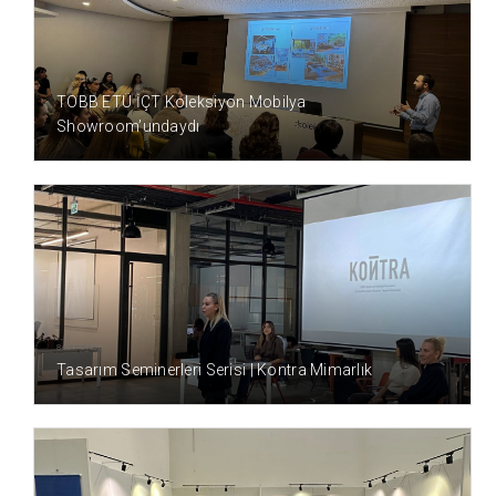
8 AY ÖNCE
TOBB ETÜ İÇT Koleksiyon Mobilya
Showroom’undaydı
8 AY ÖNCE
Tasarım Seminerleri Serisi | Kontra Mimarlık