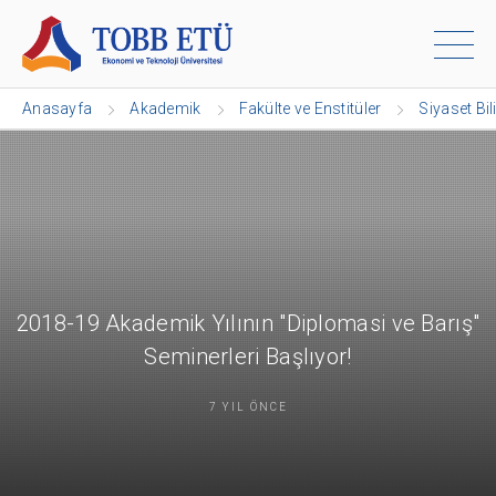
Anasayfa
Akademik
Fakülte ve Enstitüler
Siyaset Bil
2018-19 Akademik Yılının "Diplomasi ve Barış"
Seminerleri Başlıyor!
7 YIL ÖNCE