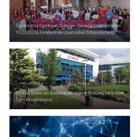
2 GÜN ÖNCE
Öğrencimiz Ege Kaan Gülecen, Venedik'te Düzenlenen
YICGG2026 Finallerinde Üçüncülük Ödülü Kazandı!
4 AY ÖNCE
Siyaset Bilimi ve Uluslararası İlişkiler Bölümü’ne 5 Yıllık
Tam Akreditasyon