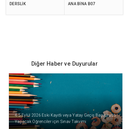
DERSLİK
ANA BİNA B07
Diğer Haber ve Duyurular
15 GÜN ÖNCE
4-5 Eylül 2026 Eski Kayıtlı veya Yatay Geçiş Başvurusu
Yapacak Öğrenciler için Sınav Takvimi