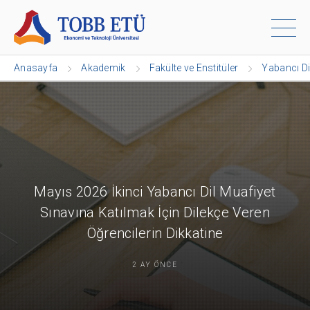
Anasayfa
Akademik
Fakülte ve Enstitüler
Yabancı Di
Mayıs 2026 İkinci Yabancı Dil Muafiyet
Sınavına Katılmak İçin Dilekçe Veren
Öğrencilerin Dikkatine
2 AY ÖNCE