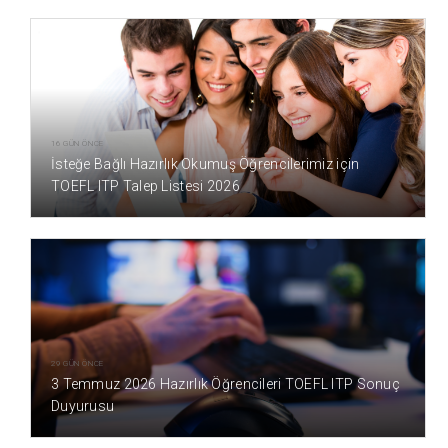
16 GÜN ÖNCE
İsteğe Bağlı Hazırlık Okumuş Öğrencilerimiz için
TOEFL ITP Talep Listesi 2026
29 GÜN ÖNCE
3 Temmuz 2026 Hazırlık Öğrencileri TOEFL ITP Sonuç
Duyurusu