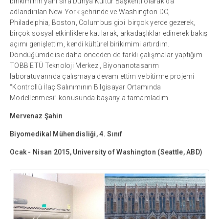
birikiminin yanı sıra Dünya Kültür Başkenti olarak da
adlandırılan New York şehrinde ve Washington DC,
Philadelphia, Boston, Columbus gibi birçok yerde gezerek,
birçok sosyal etkinliklere katılarak, arkadaşlıklar edinerek bakış
açımı genişlettim, kendi kültürel birikimimi artırdım.
Döndüğümde ise daha önceden de farklı çalışmalar yaptığım
TOBB ETÜ Teknoloji Merkezi, Biyonanotasarım
laboratuvarında çalışmaya devam ettim ve bitirme projemi
“Kontrollü İlaç Salınımının Bilgisayar Ortamında
Modellenmesi” konusunda başarıyla tamamladım.
Mervenaz Şahin
Biyomedikal Mühendisliği, 4. Sınıf
Ocak - Nisan 2015, University of Washington (Seattle, ABD)