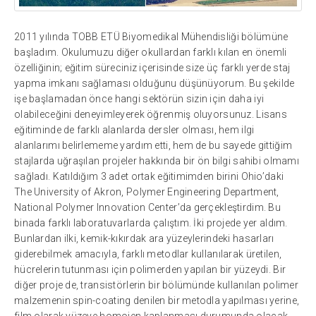
2011 yılında TOBB ETÜ Biyomedikal Mühendisliği bölümüne
başladım. Okulumuzu diğer okullardan farklı kılan en önemli
özelliğinin; eğitim süreciniz içerisinde size üç farklı yerde staj
yapma imkanı sağlaması olduğunu düşünüyorum. Bu şekilde
işe başlamadan önce hangi sektörün sizin için daha iyi
olabileceğini deneyimleyerek öğrenmiş oluyorsunuz. Lisans
eğitiminde de farklı alanlarda dersler olması, hem ilgi
alanlarımı belirlememe yardım etti, hem de bu sayede gittiğim
stajlarda uğraşılan projeler hakkında bir ön bilgi sahibi olmamı
sağladı. Katıldığım 3 adet ortak eğitimimden birini Ohio’daki
The University of Akron, Polymer Engineering Department,
National Polymer Innovation Center’da gerçekleştirdim. Bu
binada farklı laboratuvarlarda çalıştım. İki projede yer aldım.
Bunlardan ilki, kemik-kıkırdak ara yüzeylerindeki hasarları
giderebilmek amacıyla, farklı metodlar kullanılarak üretilen,
hücrelerin tutunması için polimerden yapılan bir yüzeydi. Bir
diğer proje de, transistörlerin bir bölümünde kullanılan polimer
malzemenin spin-coating denilen bir metodla yapılması yerine,