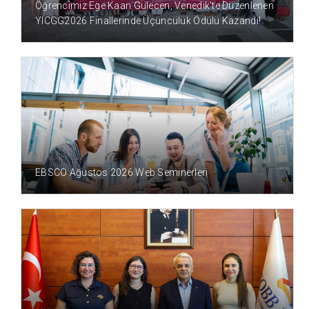
Öğrencimiz Ege Kaan Gülecen, Venedik'te Düzenlenen
YICGG2026 Finallerinde Üçüncülük Ödülü Kazandı!
2 GÜN ÖNCE
EBSCO Ağustos 2026 Web Seminerleri