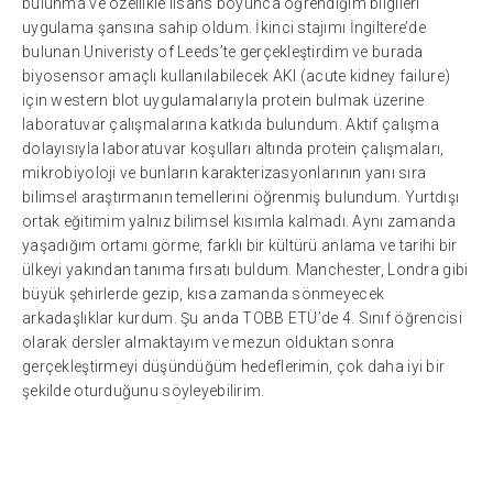
bulunma ve özellikle lisans boyunca öğrendiğim bilgileri
uygulama şansına sahip oldum. İkinci stajımı İngiltere’de
bulunan Univeristy of Leeds’te gerçekleştirdim ve burada
biyosensor amaçlı kullanılabilecek AKI (acute kidney failure)
için western blot uygulamalarıyla protein bulmak üzerine
laboratuvar çalışmalarına katkıda bulundum. Aktif çalışma
dolayısıyla laboratuvar koşulları altında protein çalışmaları,
mikrobiyoloji ve bunların karakterizasyonlarının yanı sıra
bilimsel araştırmanın temellerini öğrenmiş bulundum. Yurtdışı
ortak eğitimim yalnız bilimsel kısımla kalmadı. Aynı zamanda
yaşadığım ortamı görme, farklı bir kültürü anlama ve tarihi bir
ülkeyi yakından tanıma fırsatı buldum. Manchester, Londra gibi
büyük şehirlerde gezip, kısa zamanda sönmeyecek
arkadaşlıklar kurdum. Şu anda TOBB ETÜ’de 4. Sınıf öğrencisi
olarak dersler almaktayım ve mezun olduktan sonra
gerçekleştirmeyi düşündüğüm hedeflerimin, çok daha iyi bir
şekilde oturduğunu söyleyebilirim.