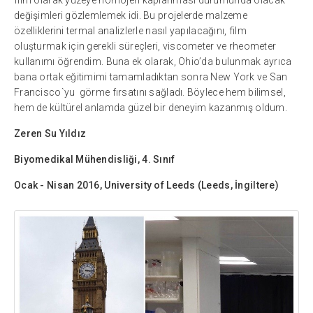
film olarak yüzeye homojen kaplanması durumunda olacak
değişimleri gözlemlemek idi. Bu projelerde malzeme
özelliklerini termal analizlerle nasıl yapılacağını, film
oluşturmak için gerekli süreçleri, viscometer ve rheometer
kullanımı öğrendim. Buna ek olarak, Ohio’da bulunmak ayrıca
bana ortak eğitimimi tamamladıktan sonra New York ve San
Francisco`yu görme fırsatını sağladı. Böylece hem bilimsel,
hem de kültürel anlamda güzel bir deneyim kazanmış oldum.
Zeren Su Yıldız
Biyomedikal Mühendisliği, 4. Sınıf
Ocak - Nisan 2016, University of Leeds (Leeds, İngiltere)