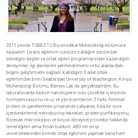
2011 yılında TOBB ETÜ Biyomedikal Mühendisliği bölümüne
başladım. Lisans eğitimim süresince aldığım derslerden
edindiğim bilgiler ve ortak eğitim programlarından kazandığım
deneyimler, ilgi alanlarımı şekillendirmemi ve bu alanlardaki
bilgimi geliştirmemi sağladı. Katıldığım 3 adet ortak
eğitimimden birini Seattle’daki University of Washington, Kimya
Mühendisliği Bölümü, Baneyx Lab’da gerçekleştirdim. Bu
laboratuvarda karbon nanotüplerin sulu çözeltiler içerisinde
homojenizasyonu ve uç ve yan kısımlarının 2 farklı floresan
protein ile işaretlenmesi projesinde çalışarak, kısa bir süre
içerisinde temel mikrobiyoloji teknikleri, protein pürifikasyonu,
floresan mikroskopisi ve birçok deneysel prosedür hakkında
temel eğitim alma fırsatı buldum. ABD’nin en iyi
üniversitelerinden birinde ortak eğitimimi yapmak bana hem