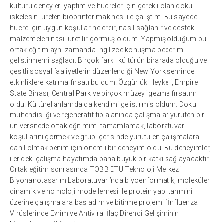
kültürü deneyleri yaptım ve hücreler için gerekli olan doku
iskelesini üreten bioprinter makinesi ile çalıştım. Bu sayede
hücre için uygun koşullar nelerdir, nasıl sağlanır ve destek
malzemeleri nasıl üretilir görmüş oldum. Yapmış olduğum bu
ortak eğitim aynı zamanda ingilizce konuşma becerimi
geliştirmemi sağladı. Birçok farklı kültürün birarada olduğu ve
çeşitli sosyal faaliyetlerin düzenlendiği New York şehrinde
etkinliklere katılma fırsatı buldum. Özgürlük Heykeli, Empire
State Binası, Central Park ve birçok müzeyi gezme fırsatım
oldu. Kültürel anlamda da kendimi geliştirmiş oldum. Doku
mühendisliği ve rejeneratif tıp alanında çalışmalar yürüten bir
üniversitede ortak eğitimimi tamamlamak, laboratuvar
koşullarını görmek ve grup içerisinde yürütülen çalışmalara
dahil olmak benim için önemli bir deneyim oldu. Bu deneyimler,
ilerideki çalışma hayatımda bana büyük bir katkı sağlayacaktır.
Ortak eğitim sonrasında TOBB ETÜ Teknoloji Merkezi
Biyonanotasarım Laboratuvarı’nda biyoenformatik, moleküler
dinamik ve homoloji modellemesi ile protein yapı tahmini
üzerine çalışmalara başladım ve bitirme projemi “İnfluenza
Virüslerinde Evrim ve Antiviral İlaç Direnci Gelişiminin