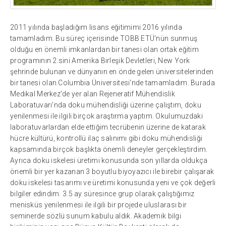
2011 yılında başladığım lisans eğitimimi 2016 yılında
tamamladım. Bu süreç içerisinde TOBB ETÜ'nün sunmuş
olduğu en önemli imkanlardan bir tanesi olan ortak eğitim
programının 2.sini Amerika Birleşik Devletleri, New York
şehrinde bulunan ve dünyanın en önde gelen üniversitelerinden
bir tanesi olan Columbia Üniversitesi'nde tamamladım. Burada
Medikal Merkez'de yer alan Rejeneratif Mühendislik
Laboratuvarı'nda doku mühendisliği üzerine çalıştım, doku
yenilenmesi ile ilgili birçok araştırma yaptım. Okulumuzdaki
laboratuvarlardan elde ettiğim tecrübenin üzerine de katarak
hücre kültürü, kontrollü ilaç salınımı gibi doku mühendisliği
kapsamında birçok başlıkta önemli deneyler gerçekleştirdim.
Ayrıca doku iskelesi üretimi konusunda son yıllarda oldukça
önemli bir yer kazanan 3 boyutlu biyoyazıcı ile birebir çalışarak
doku iskelesi tasarımı ve üretimi konusunda yeni ve çok değerli
bilgiler edindim. 3.5 ay süresince grup olarak çalıştığımız
menisküs yenilenmesi ile ilgili bir projede uluslarası bir
seminerde sözlü sunum kabulu aldık. Akademik bilgi