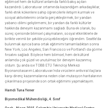
eğitimsel hem de kültürel anlamda farklı bakış açıları
kazandırdı. Laboratuvar ortamında kazandığım arkadaşlıklar,
farklı etnik kökenlere sahip öğrencilerle iletişim kurmak ve
sosyal aktivitelerimi onlarla gerçekleştirmek, bir yandan
yabancı dilimi geliştirmemi, bir yandan da farklı kültürler
hakkında deneyim kazanmamı sağladı. Buna ek olarak, bu
süreç içerisinde bilimsel çalışmaların, sosyal etkinliklerle de
birlikte verimli bir şekilde yürüyebileceğini öğrendim. Seattle’da
bulunmak ayrıca bana ortak eğitimimi tamamladıktan sonra
New York, Los Angeles, San Francisco ve Portland’ı da görme
fırsatını sağladı. Böylece hem bilimsel, hem de kültürel
anlamda çok güzel ve unutulmaz bir deneyim kazanmış
oldum. Şu anda ise TOBB ETÜ Teknoloji Merkezi
Biyonanotasarım Laboratuvarı’nda virüslerin antiviral ilaçlara
karşı direnç kazanmalarına neden olan mutasyon haritalarının
çıkarılması projesinde son ortak eğitimimi yapmaktayım.
Hamdi Tuna Yener
Biyomedikal Mühendisliği, 4. Sınıf