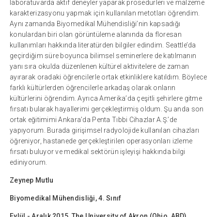
laboratuvarda aktif deneyler yaparak prosedürleri ve malzeme
karakterizasyonu yapmak için kullanılan metotları öğrendim.
Aynı zamanda Biyomedikal Mühendisliği’nin kapsadığı
konulardan biri olan görüntüleme alanında da floresan
kullanımları hakkında literatürden bilgiler edindim. Seattle’da
geçirdiğim süre boyunca bilimsel seminerlere de katılmanın
yanı sıra okulda düzenlenen kültürel aktivitelere de zaman
ayırarak oradaki öğrencilerle ortak etkinliklere katıldım. Böylece
farklı kültürlerden öğrencilerle arkadaş olarak onların
kültürlerini öğrendim. Ayrıca Amerika’da çeşitli şehirlere gitme
fırsatı bularak hayallerimi gerçekleştirmiş oldum. Şu anda son
ortak eğitimimi Ankara’da Penta Tıbbi Cihazlar A.Ş.’de
yapıyorum. Burada girişimsel radyolojide kullanılan cihazları
öğreniyor, hastanede gerçekleştirilen operasyonları izleme
fırsatı buluyor ve medikal sektörün işleyişi hakkında bilgi
ediniyorum.
Zeynep Mutlu
Biyomedikal Mühendisliği, 4. Sınıf
Eylül - Aralık 2015, The University of Akron (Ohio, ABD)