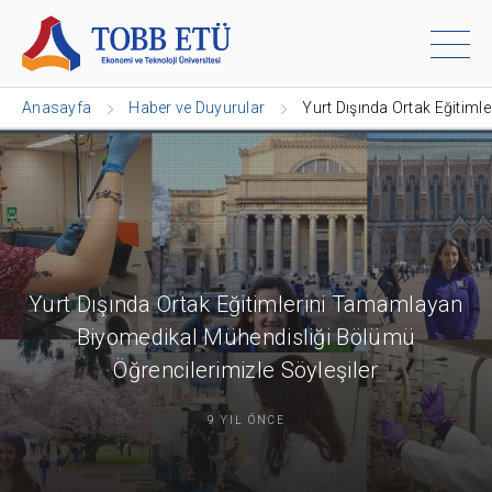
Anasayfa
Haber ve Duyurular
Yurt Dışında Ortak Eğitim
Yurt Dışında Ortak Eğitimlerini Tamamlayan
Biyomedikal Mühendisliği Bölümü
Öğrencilerimizle Söyleşiler
9 YIL ÖNCE