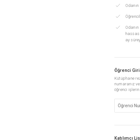
Odanın k
Öğrenci
Odanın 
hassas 
ay süre
Öğrenci Giri
Kütüphane rez
numaranız ve ş
öğrenci işlerin
Katılımcı Li