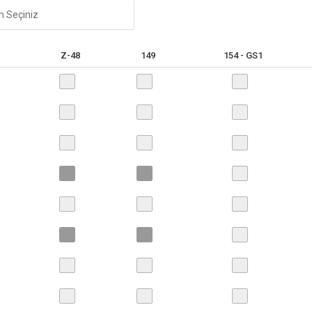
Z-48
149
154 - GS1