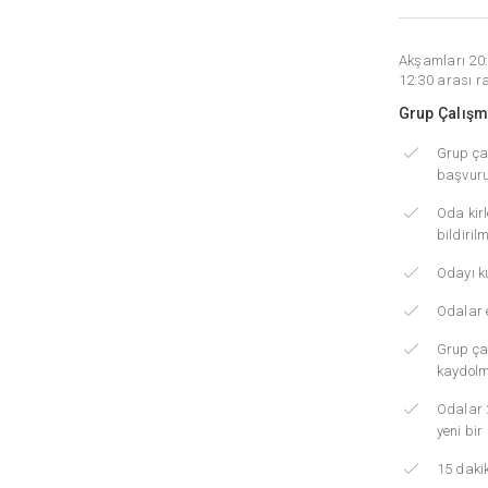
Akşamları 20:
12:30 arası ra
Grup Çalışm
Grup ça
başvurul
Oda kirl
bildiril
Odayı ku
Odalar e
Grup çal
kaydolm
Odalar 2
yeni bir
15 daki