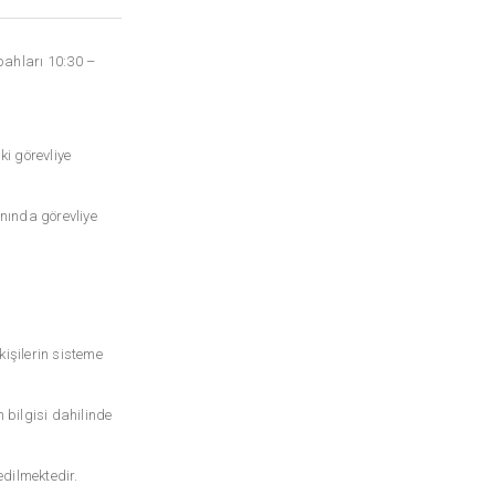
bahları 10:30 –
i görevliye
anında görevliye
kişilerin sisteme
 bilgisi dahilinde
dilmektedir.