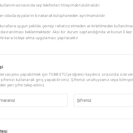
ullanımı esnasında cep telefonları titreşimde tutulmalıdır.
ler odada eşyalarını bırakarak kütüphaneden ayrılmamalıdır.
kurallara uygun şekilde, çevreyi rahatsız etmeden ve kirletilmeden kullanılm
davranılması beklenmektedir. Aksi bir durum saptandığında ve bunun 3 kez t
yle kara listeye alma uygulaması yapılacaktır.
şi
ervasyonu yapabilmek için TOBB ETÜ'ye öğrenci kaydınız sırasında size veri
ifrenizi kullanarak giriş yapabilirsiniz. Şifrenizi unuttuysanız veya bilmiyo
den yeni şifre talep ediniz.
stesi