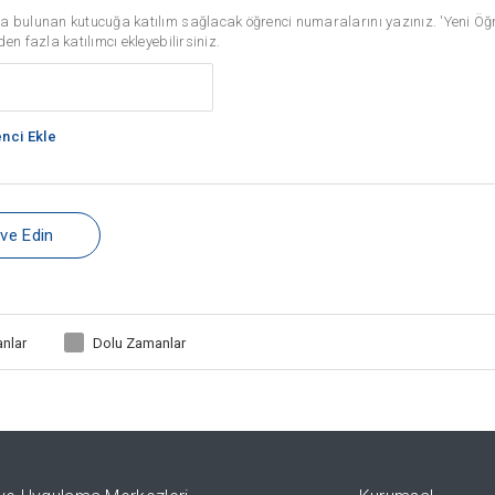
a bulunan kutucuğa katılım sağlacak öğrenci numaralarını yazınız. 'Yeni Öğre
den fazla katılımcı ekleyebilirsiniz.
nci Ekle
ve Edin
nlar
Dolu Zamanlar