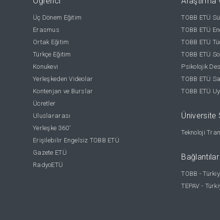
Öğrenci
Araştırma 
Üç Dönem Eğitim
TOBB ETÜ Sür
Erasmus
TOBB ETÜ Ene
Ortak Eğitim
TOBB ETÜ Tür
Türkçe Eğitim
TOBB ETÜ Sos
Konukevi
Psikolojik De
Yerleşkeden Videolar
TOBB ETÜ Sağ
Kontenjan ve Burslar
TOBB ETÜ Uy
Ücretler
Üniversite S
Uluslararası
Yerleşke 360
°
Teknoloji Tra
Erişilebilir Engelsiz TOBB ETÜ
Gazete ETÜ
Bağlantılar
RadyoETÜ
TOBB - Türkiy
TEPAV - Türki