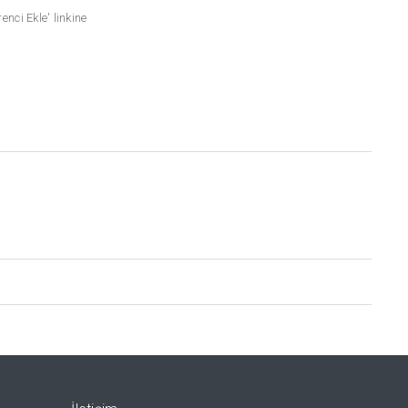
nci Ekle' linkine