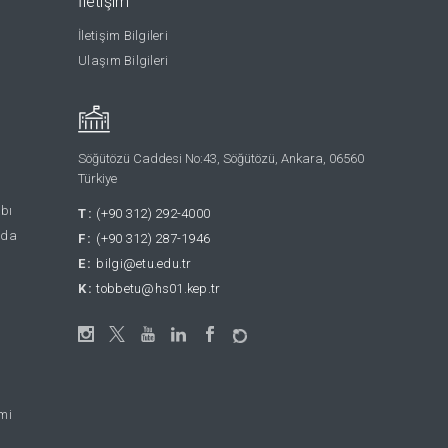
İletişim
İletişim Bilgileri
Ulaşım Bilgileri
Söğütözü Caddesi No:43, Söğütözü, Ankara, 06560
Türkiye
abı
T:
(+90 312) 292-4000
nda
F:
(+90 312) 287-1946
E:
bilgi@etu.edu.tr
K:
tobbetu@hs01.kep.tr
emi