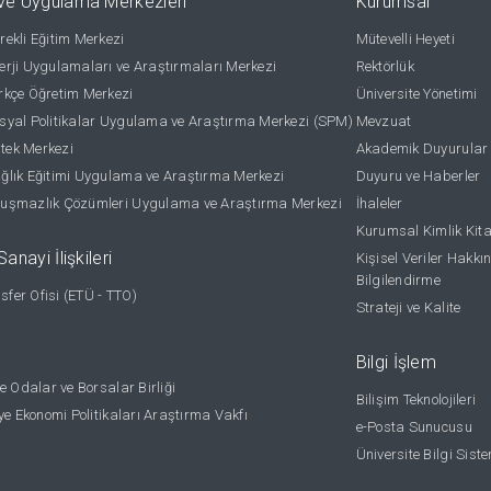
ve Uygulama Merkezleri
Kurumsal
ekli Eğitim Merkezi
Mütevelli Heyeti
rji Uygulamaları ve Araştırmaları Merkezi
Rektörlük
kçe Öğretim Merkezi
Üniversite Yönetimi
yal Politikalar Uygulama ve Araştırma Merkezi (SPM)
Mevzuat
stek Merkezi
Akademik Duyurular
lık Eğitimi Uygulama ve Araştırma Merkezi
Duyuru ve Haberler
uşmazlık Çözümleri Uygulama ve Araştırma Merkezi
İhaleler
Kurumsal Kimlik Kit
anayi İlişkileri
Kişisel Veriler Hakkı
Bilgilendirme
nsfer Ofisi (ETÜ - TTO)
Strateji ve Kalite
Bilgi İşlem
e Odalar ve Borsalar Birliği
Bilişim Teknolojileri
ye Ekonomi Politikaları Araştırma Vakfı
e-Posta Sunucusu
Üniversite Bilgi Sist