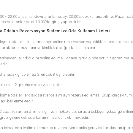
30 - 22:30 arası randevu alanlar odayı 23:30’a dek kullanabilir ve Pazar sa
ndevu alanlar saat 10:00’da giriş yapabilirler.
a Odaları Rezervasyon Sistemi ve Oda Kullanım İlkeleri
lışma odalarını kullanmak için online rezervasyon yapıldıktan sonra bankodak
arak form imzalanır ve kimlik karşılığı oda teslim alınır.
etilmeden, alındığı gibi teslim edilmeli, odaya girildiğinde sorun saptanırsa 
medir.
llanacak grup en az 2, en çok 8 kişi olabilir.
n erken 2 gün önce rezerve edilebilir.
ışma odaları ardışık saatlerde ayrı ayrı rezerve edilemez. Grup içindeki tüm 
ası beklenmektedir.
 saatlik zaman dilimleri için verilmekte olup, sırada bekleyen yoksa görevlinin
 grup gelene dek oda kullanımı sürdürülebilmektedir.
ka içinde oda teslim alınmazsa rezervasyon banko görevlisi tarafından iptal e