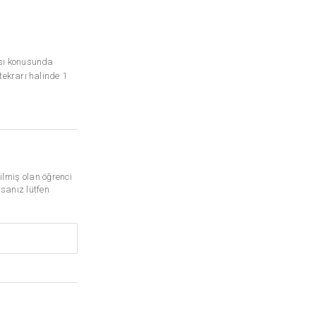
ası konusunda
ekrarı halinde 1
lmiş olan öğrenci
rsanız lütfen