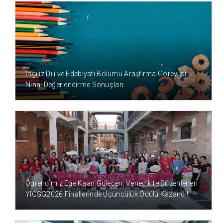
28 DAKİKA ÖNCE
İngiliz Dili ve Edebiyatı Bölümü Araştırma Görevlisi
Nihai Değerlendirme Sonuçları
4 SAAT ÖNCE
Öğrencimiz Ege Kaan Gülecen, Venedik'te Düzenlenen
YICGG2026 Finallerinde Üçüncülük Ödülü Kazandı!