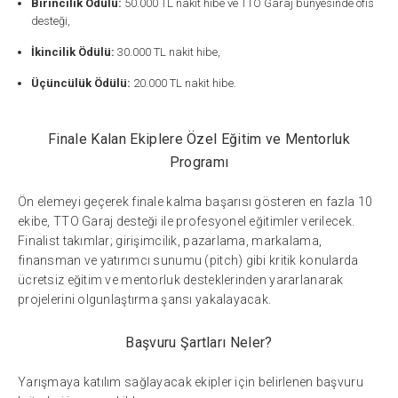
Birincilik Ödülü:
50.000 TL nakit hibe ve TTO Garaj bünyesinde ofis
desteği,
İkincilik Ödülü:
30.000 TL nakit hibe,
Üçüncülük Ödülü:
20.000 TL nakit hibe.
Finale Kalan Ekiplere Özel Eğitim ve Mentorluk
Programı
Ön elemeyi geçerek finale kalma başarısı gösteren en fazla 10
ekibe, TTO Garaj desteği ile profesyonel eğitimler verilecek.
Finalist takımlar; girişimcilik, pazarlama, markalama,
finansman ve yatırımcı sunumu (pitch) gibi kritik konularda
ücretsiz eğitim ve mentorluk desteklerinden yararlanarak
projelerini olgunlaştırma şansı yakalayacak.
Başvuru Şartları Neler?
Yarışmaya katılım sağlayacak ekipler için belirlenen başvuru