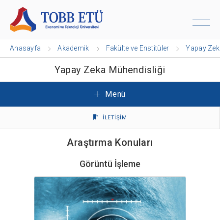
Anasayfa
Akademik
Fakülte ve Enstitüler
Yapay Zek
Yapay Zeka Mühendisliği
Menü
İLETİŞİM
Araştırma Konuları
Görüntü İşleme