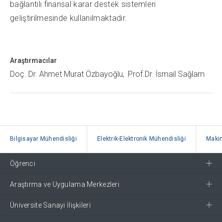
bağlantılı finansal karar destek sistemleri
geliştirilmesinde kullanılmaktadır.
Araştırmacılar
Doç. Dr. Ahmet Murat Özbayoğlu
Prof.Dr. İsmail Sağlam
Bilgisayar Mühendisliği
Elektrik-Elektronik Mühendisliği
Makin
Öğrenci
Araştırma ve Uygulama Merkezleri
Üniversite Sanayi İlişkileri