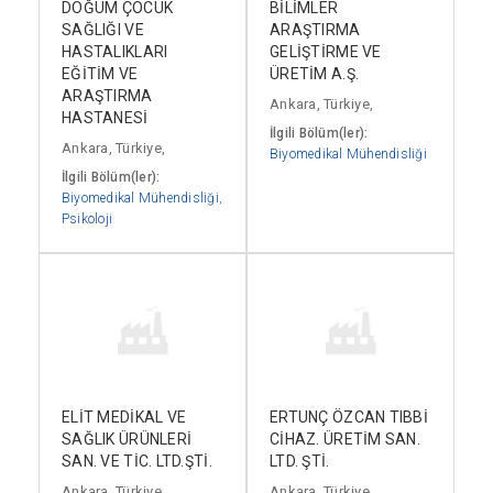
DOĞUM ÇOCUK
BİLİMLER
SAĞLIĞI VE
ARAŞTIRMA
HASTALIKLARI
GELİŞTİRME VE
EĞİTİM VE
ÜRETİM A.Ş.
ARAŞTIRMA
Ankara, Türkiye,
HASTANESİ
İlgili Bölüm(ler):
Ankara, Türkiye,
Biyomedikal Mühendisliği
İlgili Bölüm(ler):
Biyomedikal Mühendisliği
,
Psikoloji
ELİT MEDİKAL VE
ERTUNÇ ÖZCAN TIBBİ
SAĞLIK ÜRÜNLERİ
CİHAZ. ÜRETİM SAN.
SAN. VE TİC. LTD.ŞTİ.
LTD. ŞTİ.
Ankara, Türkiye,
Ankara, Türkiye,