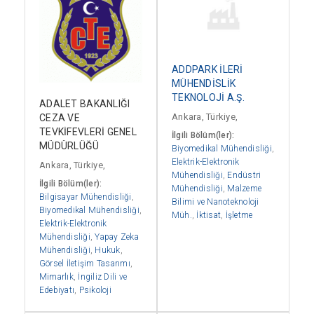
ADDPARK İLERİ
MÜHENDİSLİK
TEKNOLOJİ A.Ş.
ADALET BAKANLIĞI
Ankara, Türkiye,
CEZA VE
TEVKİFEVLERİ GENEL
İlgili Bölüm(ler):
MÜDÜRLÜĞÜ
Biyomedikal Mühendisliği
,
Elektrik-Elektronik
Ankara, Türkiye,
Mühendisliği
,
Endüstri
İlgili Bölüm(ler):
Mühendisliği
,
Malzeme
Bilgisayar Mühendisliği
,
Bilimi ve Nanoteknoloji
Biyomedikal Mühendisliği
,
Müh.
,
İktisat
,
İşletme
Elektrik-Elektronik
Mühendisliği
,
Yapay Zeka
Mühendisliği
,
Hukuk
,
Görsel İletişim Tasarımı
,
Mimarlık
,
İngiliz Dili ve
Edebiyatı
,
Psikoloji