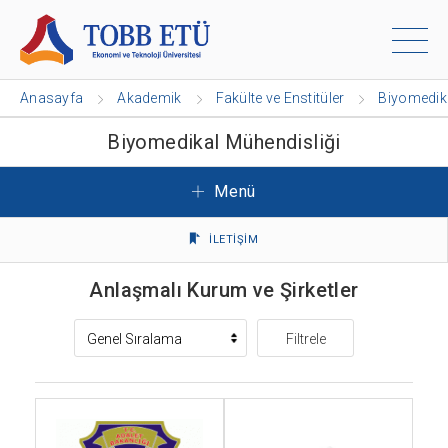
Anasayfa
Akademik
Fakülte ve Enstitüler
Biyomedika
Biyomedikal Mühendisliği
Menü
İLETİŞİM
Anlaşmalı Kurum ve Şirketler
Filtrele