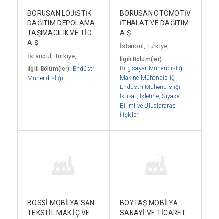
BORUSAN LOJİSTİK
BORUSAN OTOMOTİV
DAĞITIM DEPOLAMA
İTHALAT VE DAĞITIM
TAŞIMACILIK VE TİC.
A.Ş.
A.Ş.
İstanbul, Türkiye,
İstanbul, Türkiye,
İlgili Bölüm(ler):
Bilgisayar Mühendisliği
,
İlgili Bölüm(ler):
Endüstri
Makine Mühendisliği
,
Mühendisliği
Endüstri Mühendisliği
,
İktisat
,
İşletme
,
Siyaset
Bilimi ve Uluslararası
İlişkiler
BOSSİ MOBİLYA SAN
BOYTAŞ MOBİLYA
TEKSTİL MAK.İÇ VE
SANAYİ VE TİCARET