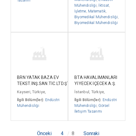
Tasarım
Mühendisliği
,
İktisat
,
İşletme
,
Matematik
,
Biyomedikal Mühendisliği
,
Biyomedikal Mühendisliği
BRN YATAK BAZA EV
BTA HAVALİMANLARI
TEKST.İNŞ.SAN.TİC.LTD.ŞTİ.
YİYECEK İÇECEK A.Ş.
Kayseri, Türkiye,
İstanbul, Türkiye,
İlgili Bölüm(ler):
Endüstri
İlgili Bölüm(ler):
Endüstri
Mühendisliği
Mühendisliği
,
Görsel
İletişim Tasarımı
Önceki
4
8
Sonraki