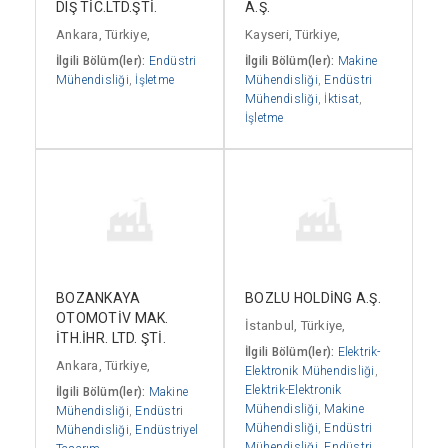
DIŞ TİC.LTD.ŞTİ.
A.Ş.
Ankara, Türkiye,
Kayseri, Türkiye,
İlgili Bölüm(ler):
Endüstri
İlgili Bölüm(ler):
Makine
Mühendisliği
,
İşletme
Mühendisliği
,
Endüstri
Mühendisliği
,
İktisat
,
İşletme
BOZANKAYA
BOZLU HOLDİNG A.Ş.
OTOMOTİV MAK.
İstanbul, Türkiye,
İTH.İHR. LTD. ŞTİ.
İlgili Bölüm(ler):
Elektrik-
Ankara, Türkiye,
Elektronik Mühendisliği
,
Elektrik-Elektronik
İlgili Bölüm(ler):
Makine
Mühendisliği
,
Makine
Mühendisliği
,
Endüstri
Mühendisliği
,
Endüstri
Mühendisliği
,
Endüstriyel
Mühendisliği
,
Endüstri