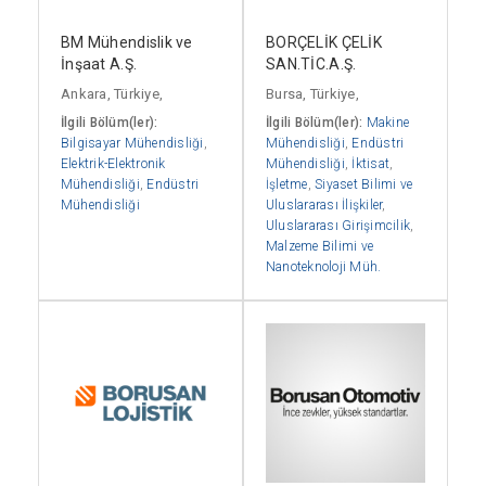
BM Mühendislik ve
BORÇELİK ÇELİK
İnşaat A.Ş.
SAN.TİC.A.Ş.
Ankara, Türkiye,
Bursa, Türkiye,
İlgili Bölüm(ler):
İlgili Bölüm(ler):
Makine
Bilgisayar Mühendisliği
,
Mühendisliği
,
Endüstri
Elektrik-Elektronik
Mühendisliği
,
İktisat
,
Mühendisliği
,
Endüstri
İşletme
,
Siyaset Bilimi ve
Mühendisliği
Uluslararası İlişkiler
,
Uluslararası Girişimcilik
,
Malzeme Bilimi ve
Nanoteknoloji Müh.