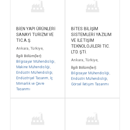
BİEN YAPI ÜRÜNLERİ
BİTES BİLİŞİM
SANAYİ TURİZM VE
SİSTEMLERİ YAZILIM
TİC.A.Ş.
VE İLETİŞİM
TEKNOLOJİLERİ TİC.
Ankara, Türkiye,
LTD. ŞTİ.
İlgili Bölüm(ler):
Ankara, Türkiye,
Bilgisayar Mühendisliği
,
Makine Mühendisliği
,
İlgili Bölüm(ler):
Endüstri Mühendisliği
,
Bilgisayar Mühendisliği
,
Endüstriyel Tasarım
,
İç
Endüstri Mühendisliği
,
Mimarlık ve Çevre
Görsel İletişim Tasarımı
Tasarımı