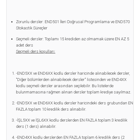
Zorunlu dersler: END501 İleri Doğrusal Programlama ve END570
Stokastik Süreçler
Seçmeli dersler: Toplamı 15 krediden az olmamak üzere EN AZ 5
adet ders
Seçmeli ders koşulları:
-END5XX ve END6XX kodlu dersler haricinde alınabilecek dersler,
"Diğer bölümlerden alınabilecek dersler" listesinden ve END4XX
kodlu seçmeli dersler arasından seçilebilir. Bu listelerde
bulunmamasına rağmen alınan dersler toplam krediye sayılmaz.
-END5XX ve END6XX kodlu dersler haricindeki ders grubundan EN
FAZLA toplam 10 kredilik ders alınabilir.
-İŞL5XX ve İŞL6XX kodlu derslerden EN FAZLA toplam 3 kredilik
ders (1 ders) alınabilir.
-END4XX kodlu derslerden EN FAZLA toplam 6 kredilik ders (2