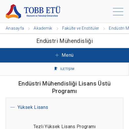
Anasayfa
Akademik
Fakülte ve Enstitüler
Endüstri M
Endüstri Mühendisliği
Menü
İLETİŞİM
Endüstri Mühendisliği Lisans Üstü
Programı
Yüksek Lisans
Tezli Yüksek Lisans Programı