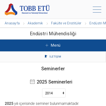
Anasayfa
Akademik
Fakülte ve Enstitüler
Endüstri M
Endüstri Mühendisliği
Menü
İLETİŞİM
Seminerler
2025 Seminerleri
2025
yılı içerisinde seminer bulunmamaktadır.