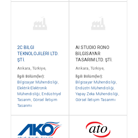
2C BİLGİ
AI STUDIO RONO
TEKNOLOJİLERİ LTD.
BİLGİSAYAR
ŞTİ.
TASARIM LTD. ŞTİ.
Ankara, Türkiye,
Ankara, Türkiye,
İlgili Bölüm(ler):
İlgili Bölüm(ler):
Bilgisayar Mühendisliği
,
Bilgisayar Mühendisliği
,
Elektrik-Elektronik
Endüstri Mühendisliği
,
Mühendisliği
,
Endüstriyel
Yapay Zeka Mühendisliği
,
Tasarım
,
Görsel İletişim
Görsel İletişim Tasarımı
Tasarımı