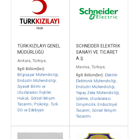
TÜRK KIZILAYI GENEL
SCHNEIDER ELEKTRİK
MÜDÜRLÜĞÜ
SANAYİ VE TİCARET
A.Ş.
Ankara, Türkiye,
Manisa, Türkiye,
İlgili Bölüm(ler):
Bilgisayar Mühendisliği
,
İlgili Bölüm(ler):
Elektrik-
Endüstri Mühendisliği
,
Elektronik Mühendisliği
,
Siyaset Bilimi ve
Endüstri Mühendisliği
,
Uluslararası İlişkiler
,
Yapay Zeka Mühendisliği
,
Hukuk
,
Görsel İletişim
İşletme
,
Uluslararası
Tasarımı
,
Psikoloji
,
Türk
Girişimcilik
,
Endüstriyel
Dili ve Edebiyatı
Tasarım
,
Görsel İletişim
Tasarımı