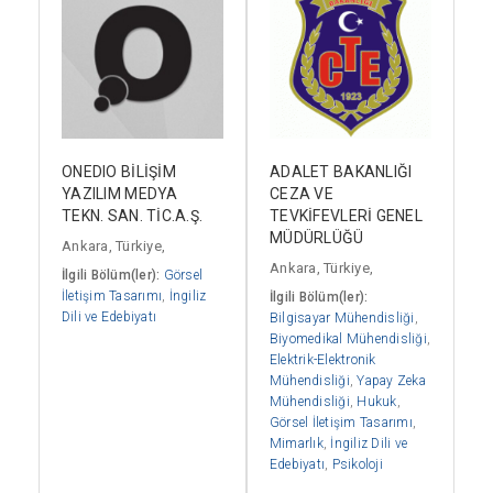
ONEDIO BİLİŞİM
ADALET BAKANLIĞI
YAZILIM MEDYA
CEZA VE
TEKN. SAN. TİC.A.Ş.
TEVKİFEVLERİ GENEL
MÜDÜRLÜĞÜ
Ankara, Türkiye,
Ankara, Türkiye,
İlgili Bölüm(ler):
Görsel
İletişim Tasarımı
,
İngiliz
İlgili Bölüm(ler):
Dili ve Edebiyatı
Bilgisayar Mühendisliği
,
Biyomedikal Mühendisliği
,
Elektrik-Elektronik
Mühendisliği
,
Yapay Zeka
Mühendisliği
,
Hukuk
,
Görsel İletişim Tasarımı
,
Mimarlık
,
İngiliz Dili ve
Edebiyatı
,
Psikoloji