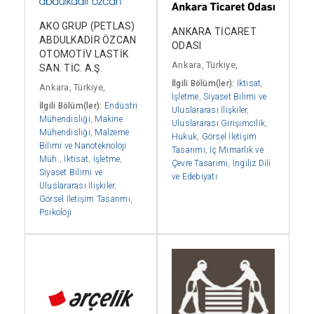
AKO GRUP (PETLAS)
ANKARA TİCARET
ABDULKADİR ÖZCAN
ODASI
OTOMOTİV LASTİK
Ankara, Türkiye,
SAN. TİC. A.Ş.
İlgili Bölüm(ler):
İktisat
,
Ankara, Türkiye,
İşletme
,
Siyaset Bilimi ve
İlgili Bölüm(ler):
Endüstri
Uluslararası İlişkiler
,
Mühendisliği
,
Makine
Uluslararası Girişimcilik
,
Mühendisliği
,
Malzeme
Hukuk
,
Görsel İletişim
Bilimi ve Nanoteknoloji
Tasarımı
,
İç Mimarlık ve
Müh.
,
İktisat
,
İşletme
,
Çevre Tasarımı
,
İngiliz Dili
Siyaset Bilimi ve
ve Edebiyatı
Uluslararası İlişkiler
,
Görsel İletişim Tasarımı
,
Psikoloji