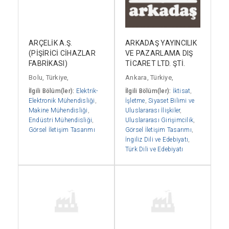
ARÇELİK A.Ş.
ARKADAŞ YAYINCILIK
(PİŞİRİCİ CİHAZLAR
VE PAZARLAMA DIŞ
FABRİKASI)
TİCARET LTD. ŞTİ.
Bolu, Türkiye,
Ankara, Türkiye,
İlgili Bölüm(ler):
Elektrik-
İlgili Bölüm(ler):
İktisat
,
Elektronik Mühendisliği
,
İşletme
,
Siyaset Bilimi ve
Makine Mühendisliği
,
Uluslararası İlişkiler
,
Endüstri Mühendisliği
,
Uluslararası Girişimcilik
,
Görsel İletişim Tasarımı
Görsel İletişim Tasarımı
,
İngiliz Dili ve Edebiyatı
,
Türk Dili ve Edebiyatı