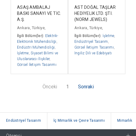
ASAŞ AMBALAJ
AST DOĞAL TAŞLAR
BASKI SANAYİ VE TİC.
HEDİYELİK LTD. ŞTİ.
A.Ş.
(NORM JEWELS)
Ankara, Türkiye,
Ankara, Türkiye,
İlgili Bölüm(ler):
Elektrik-
İlgili Bölüm(ler):
İşletme
,
Elektronik Mühendisliği
,
Endüstriyel Tasarım
,
Endüstri Mühendisliği
,
Görsel İletişim Tasarımı
,
İşletme
,
Siyaset Bilimi ve
İngiliz Dili ve Edebiyatı
Uluslararası İlişkiler
,
Görsel İletişim Tasarımı
Önceki
1
Sonraki
Endüstriyel Tasarım
İç Mimarlık ve Çevre Tasarımı
Mimarlık
Öğrenci