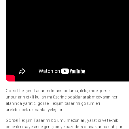
Görsel İletişim Tasarımı lisans bölümü, iletişimde görsel
unsurların etkili kullanımı üzerine odaklanarak medyanın her
alanında yaratıcı görsel iletişim tasarımı çözümleri
üretebilecek uzmanlar yetiştirir.
Görsel İletişim Tasarımı bölümü mezunları, yaratıcı ve teknik
becerileri sayesinde geniş bir yelpazede iş olanaklarına sahiptir.