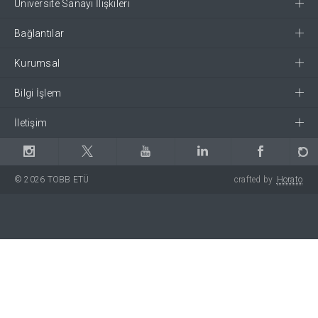
Üniversite Sanayi İlişkileri
Bağlantılar
Kurumsal
Bilgi İşlem
İletişim
© 2026 TOBB ETÜ
crafted by
Horato