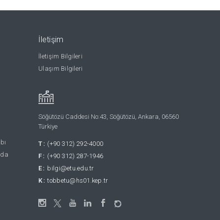
İletişim
İletişim Bilgileri
Ulaşım Bilgileri
Söğütözü Caddesi No:43, Söğütözü, Ankara, 06560
Türkiye
abı
T:
(+90 312) 292-4000
nda
F:
(+90 312) 287-1946
E:
bilgi@etu.edu.tr
K:
tobbetu@hs01.kep.tr