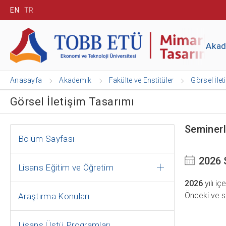
EN
TR
Aka
Anasayfa
Akademik
Fakülte ve Enstitüler
Görsel İle
Görsel İletişim Tasarımı
Seminerl
Bölüm Sayfası
2026 
Lisans Eğitim ve Öğretim
2026
yılı i
Önceki ve so
Araştırma Konuları
Lisans Üstü Programları