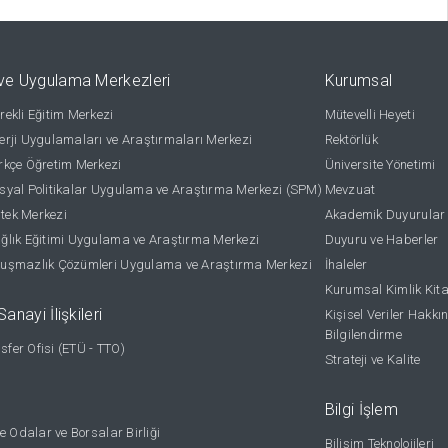
ve Uygulama Merkezleri
Kurumsal
ekli Eğitim Merkezi
Mütevelli Heyeti
rji Uygulamaları ve Araştırmaları Merkezi
Rektörlük
kçe Öğretim Merkezi
Üniversite Yönetimi
yal Politikalar Uygulama ve Araştırma Merkezi (SPM)
Mevzuat
stek Merkezi
Akademik Duyurular
lık Eğitimi Uygulama ve Araştırma Merkezi
Duyuru ve Haberler
uşmazlık Çözümleri Uygulama ve Araştırma Merkezi
İhaleler
Kurumsal Kimlik Kit
anayi İlişkileri
Kişisel Veriler Hakkı
Bilgilendirme
nsfer Ofisi (ETÜ - TTO)
Strateji ve Kalite
Bilgi İşlem
e Odalar ve Borsalar Birliği
Bilişim Teknolojileri