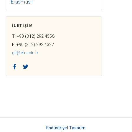
Erasmus+
İLETİŞİM
T: +90 (312) 292 4558
F: +90 (312) 292 4327
git@etu.edu.tr
Facebook
Twitter
Endüstriyel Tasarım