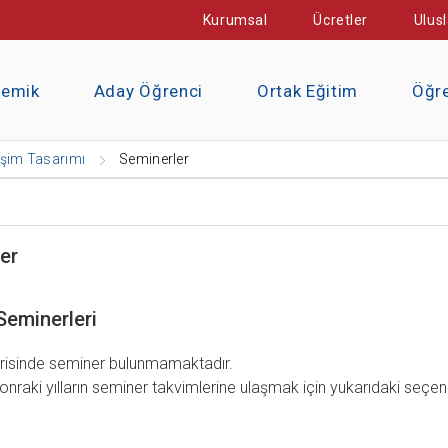
Kurumsal
Ücretler
Ulusl
demik
Aday Öğrenci
Ortak Eğitim
Öğre
tişim Tasarımı
Seminerler
er
Seminerleri
çerisinde seminer bulunmamaktadır.
nraki yılların seminer takvimlerine ulaşmak için yukarıdaki seçenekl