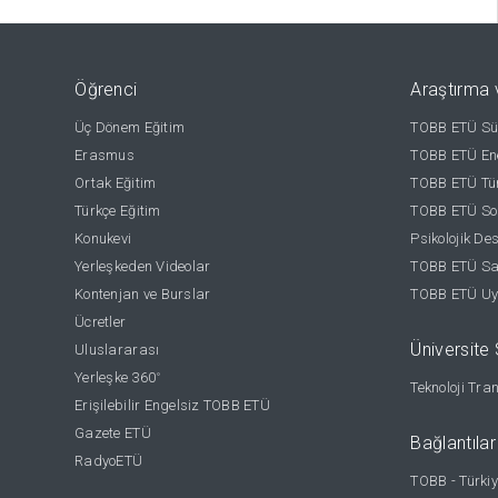
Öğrenci
Araştırma 
Üç Dönem Eğitim
TOBB ETÜ Sür
Erasmus
TOBB ETÜ Ene
Ortak Eğitim
TOBB ETÜ Tür
Türkçe Eğitim
TOBB ETÜ Sos
Konukevi
Psikolojik De
Yerleşkeden Videolar
TOBB ETÜ Sağ
Kontenjan ve Burslar
TOBB ETÜ Uy
Ücretler
Üniversite S
Uluslararası
Yerleşke 360
°
Teknoloji Tra
Erişilebilir Engelsiz TOBB ETÜ
Gazete ETÜ
Bağlantılar
RadyoETÜ
TOBB - Türkiy