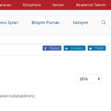
ararası
Kütüphane
Kariyer
Akademik Takvim
nci İşleri
Bilişim Portalı
İletişim
Paylaş
Linkedin
Twitle
eri kullanabilirsiniz.