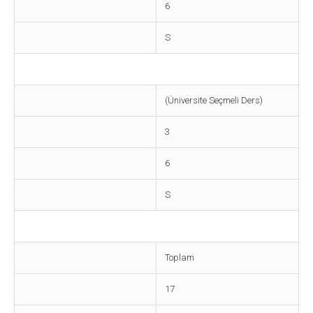
6
S
(Üniversite Seçmeli Ders)
3
6
S
Toplam
17