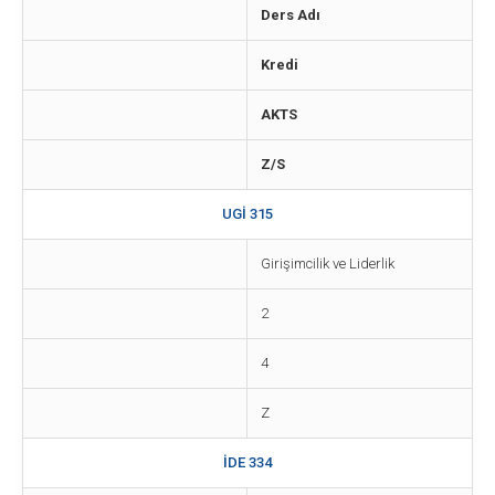
Ders Adı
Kredi
AKTS
Z/S
UGİ 315
Girişimcilik ve Liderlik
2
4
Z
İDE 334