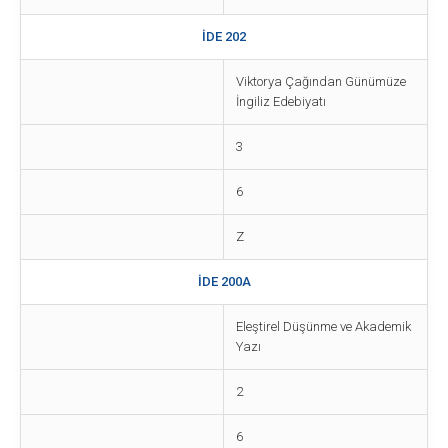
İDE 202
Viktorya Çağından Günümüze
İngiliz Edebiyatı
3
6
Z
İDE 200A
Eleştirel Düşünme ve Akademik
Yazı
2
6