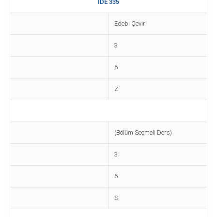
İDE 335
Edebi Çeviri
3
6
Z
(Bölüm Seçmeli Ders)
3
6
S