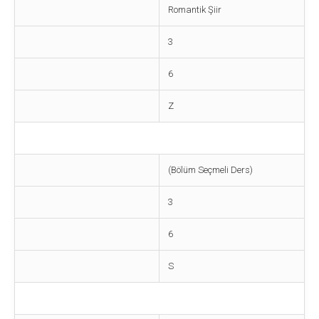
Romantik Şiir
3
6
Z
(Bölüm Seçmeli Ders)
3
6
S