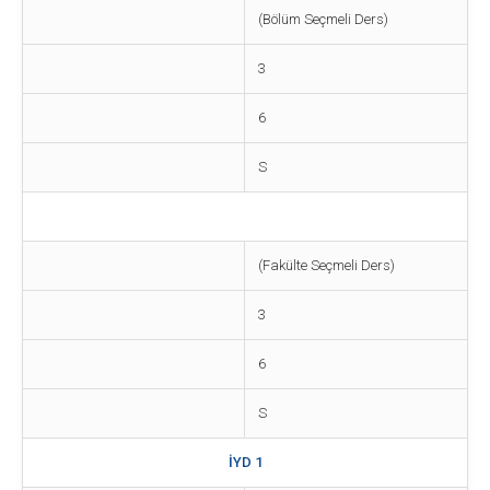
(Bölüm Seçmeli Ders)
3
6
S
(Fakülte Seçmeli Ders)
3
6
S
İYD 1