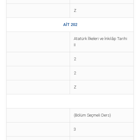
Z
AİT 202
Atatürk İlkeleri ve İnkılâp Tarihi
II
2
2
Z
(Bölüm Seçmeli Ders)
3