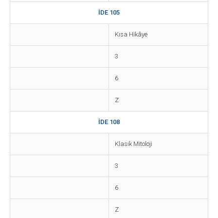
İDE 105
Kısa Hikâye
3
6
Z
İDE 108
Klasik Mitoloji
3
6
Z