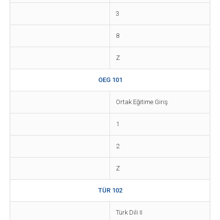
3
8
Z
OEG 101
Ortak Eğitime Giriş
1
2
Z
TÜR 102
Türk Dili II