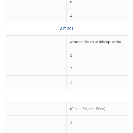
6
Z
AİT 201
Atatürk İlkeleri ve İnkılâp Tarihi I
2
2
Z
(Bölüm Seçmeli Ders)
3