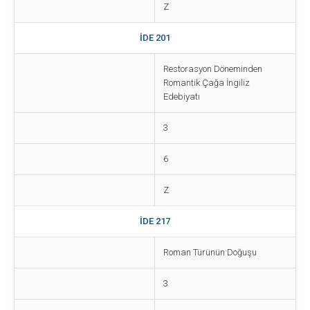
Z
İDE 201
Restorasyon Döneminden
Romantik Çağa İngiliz
Edebiyatı
3
6
Z
İDE 217
Roman Türünün Doğuşu
3