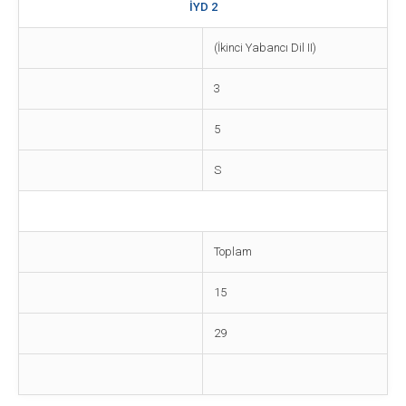
İYD 2
(İkinci Yabancı Dil II)
3
5
S
Toplam
15
29