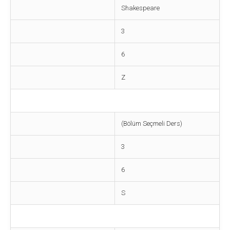
Shakespeare
3
6
Z
(Bölüm Seçmeli Ders)
3
6
S