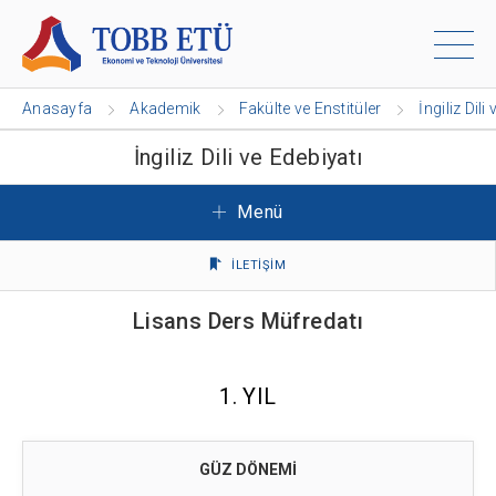
Anasayfa
Akademik
Fakülte ve Enstitüler
İngiliz Dili
İngiliz Dili ve Edebiyatı
Menü
İLETİŞİM
Lisans Ders Müfredatı
1. YIL
GÜZ DÖNEMİ