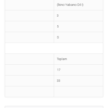
(İkinci Yabancı Dil I)
3
5
S
Toplam
17
33