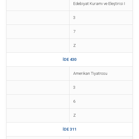
Edebiyat Kuramı ve Eleştirisi I
3
7
Z
İDE 430
Amerikan Tiyatrosu
3
6
Z
İDE 311