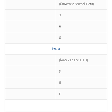
(Üniversite Seçmeli Ders)
3
6
S
İYD 3
(İkinci Yabancı Dil III)
3
5
S