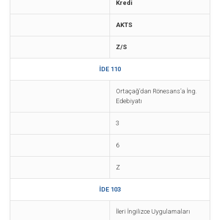
Kredi
AKTS
Z/S
İDE 110
Ortaçağ’dan Rönesans’a İng.
Edebiyatı
3
6
Z
İDE 103
İleri İngilizce Uygulamaları