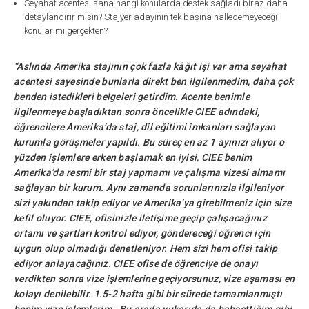
Seyahat acentesi sana hangi konularda destek sağladı biraz daha
detaylandırır mısın? Stajyer adayının tek başına halledemeyeceği
konular mı gerçekten?
“Aslında Amerika stajının çok fazla kâğıt işi var ama seyahat
acentesi sayesinde bunlarla direkt ben ilgilenmedim, daha çok
benden istedikleri belgeleri getirdim. Acente benimle
ilgilenmeye başladıktan sonra öncelikle CIEE adındaki,
öğrencilere Amerika’da staj, dil eğitimi imkanları sağlayan
kurumla görüşmeler yapıldı. Bu süreç en az 1 ayınızı alıyor o
yüzden işlemlere erken başlamak en iyisi, CIEE benim
Amerika’da resmi bir staj yapmamı ve çalışma vizesi almamı
sağlayan bir kurum. Aynı zamanda sorunlarınızla ilgileniyor
sizi yakından takip ediyor ve Amerika’ya girebilmeniz için size
kefil oluyor. CIEE, ofisinizle iletişime geçip çalışacağınız
ortamı ve şartları kontrol ediyor, göndereceği öğrenci için
uygun olup olmadığı denetleniyor. Hem sizi hem ofisi takip
ediyor anlayacağınız. CIEE ofise de öğrenciye de onayı
verdikten sonra vize işlemlerine geçiyorsunuz, vize aşaması en
kolayı denilebilir. 1.5-2 hafta gibi bir sürede tamamlanmıştı