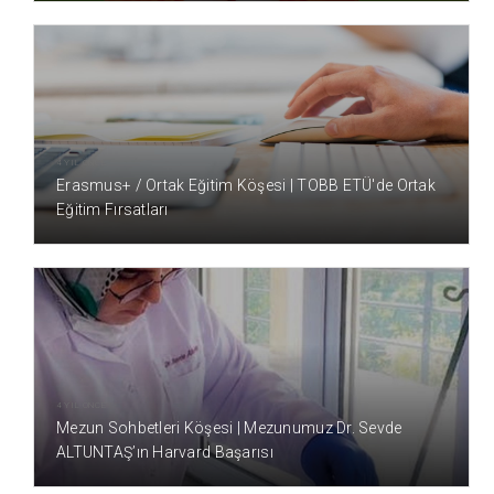
4 YIL ÖNCE
Erasmus+ / Ortak Eğitim Köşesi | TOBB ETÜ'de Ortak
Eğitim Fırsatları
4 YIL ÖNCE
Mezun Sohbetleri Köşesi | Mezunumuz Dr. Sevde
ALTUNTAŞ’ın Harvard Başarısı