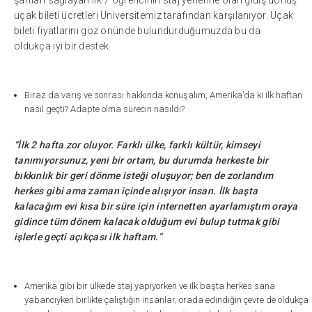
şartları sağlayan ilk 7 öğrencinin staj yerlerine olan gidiş dönüş
uçak bileti ücretleri Üniversitemiz tarafından karşılanıyor. Uçak
bileti fiyatlarını göz önünde bulundurduğumuzda bu da
oldukça iyi bir destek.
Biraz da varış ve sonrası hakkında konuşalım, Amerika’da ki ilk haftan
nasıl geçti? Adapte olma sürecin nasıldı?
“İlk 2 hafta zor oluyor. Farklı ülke, farklı kültür, kimseyi
tanımıyorsunuz, yeni bir ortam, bu durumda herkeste bir
bıkkınlık bir geri dönme isteği oluşuyor; ben de zorlandım
herkes gibi ama zaman içinde alışıyor insan. İlk başta
kalacağım evi kısa bir süre için internetten ayarlamıştım oraya
gidince tüm dönem kalacak olduğum evi bulup tutmak gibi
işlerle geçti açıkçası ilk haftam.”
Amerika gibi bir ülkede staj yapıyorken ve ilk başta herkes sana
yabancıyken birlikte çalıştığın insanlar, orada edindiğin çevre de oldukça