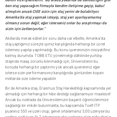
benim vize işlemlerim. Bu arada yukarıda da bahsettiğim gibi
ben staj yapacağım firmayla kendim iletişime geçip, kabul
almıştım ancak CIEE sizin için staj yerini de bulabiliyor.
Amerika’da staj yapmak isteyip, staj yeri ayarlayamamış
olmanız sorun değil, eğer isterseniz onlar bu araştırmayı da
sizin için üstleniyorlar.”
Akıllarda merak edilen bir soru daha var elbette, Amerika’da
staj yaptığımız süreçte işimiz karşılığında herhangi bir ücret
ödemesi yapılıp yapılmadığı. Bu konu işvereninizin inisiyatifine
kalmış durumda. TOBB ETÜ yönetmeliği dâhilinde yurtdışı
stajında maaş zorunlu kılınmadığı için, Üniversitenin bu
konuda herhangi bir yaptırımı yok ancak işvereniniz eğer
isterse sizin performansınız karşılığında gönlünden kopan
miktarda size ödeme yapabilir.
Bir de Amerika stajı, Erasmus Staj Hareketliliği kapsamında yer
almadığı için herhangi bir hibe desteği sağlanamıyor maalesef.
Ancak bu noktada da Üniversitemizin başarılı öğrencilerimize
sağladığı bir imkân bulunmakta, bu kapsamda Toefl ITP
puanınız 550 ve üzeri olup, genel ortalamanız 3,00 üzeriyse bu