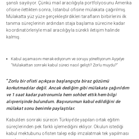
şanslı sayılıyor. Çünkü mail aracılığıyla portfolyosunu Amerika
ofisine ilettikten sonra, İstanbul ofisine mülakata çağırılmış.
Mülakatta yüz yüze gerçekleştirdikleri tarafların birbirlerini ilk
tanıma süreçlerinin ardından staja başlama sürecine kadar
koordinatörleriyle mail aracılığıyla sürekli iletişim halinde
kalmış.
Kabul aşamasını merak ediyorum ve soruyu yöneltiyorum Ayşe’ye
“Mülakattan sonraki kabul süreci nasıl gelişti? Zorlu muydu?”
“
Zorlu bir ofisti açıkçası başlangıçta biraz gözümü
korkutmadılar değil. Ancak dediğim gibi mülakata çağırıldım
ve 1 saat kadar patronumla hem sohbet ettik hem bilgi
alışverişinde bulundum. Başvurumun kabul edildiğini de
mülakat sonu benimle paylaştılar.
Kabulden sonraki sürecin Türkiye’de yapılan ortak eğitim
süreçlerinden pek farklı işlemediğini ekliyor. Okulun istediği
kabul mektubunu ofisten talep edip imzalatmak tek yapılması