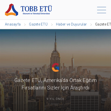
Anasayfa
Gazete ETÜ
Haber ve Duyurular
Gazete ETÜ
Gazete ETÜ, Amerika'da Ortak Eğitim
Fırsatlarını Sizler İçin Araştırdı
9 YIL ÖNCE