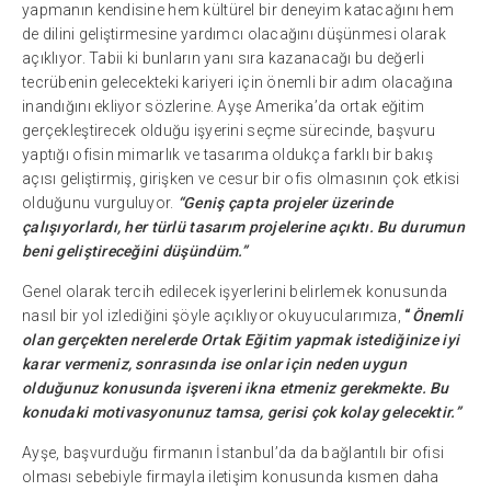
yapmanın kendisine hem kültürel bir deneyim katacağını hem
de dilini geliştirmesine yardımcı olacağını düşünmesi olarak
açıklıyor. Tabii ki bunların yanı sıra kazanacağı bu değerli
tecrübenin gelecekteki kariyeri için önemli bir adım olacağına
inandığını ekliyor sözlerine. Ayşe Amerika’da ortak eğitim
gerçekleştirecek olduğu işyerini seçme sürecinde, başvuru
yaptığı ofisin mimarlık ve tasarıma oldukça farklı bir bakış
açısı geliştirmiş, girişken ve cesur bir ofis olmasının çok etkisi
olduğunu vurguluyor.
“Geniş çapta projeler üzerinde
çalışıyorlardı, her türlü tasarım projelerine açıktı. Bu durumun
beni geliştireceğini düşündüm.”
Genel olarak tercih edilecek işyerlerini belirlemek konusunda
nasıl bir yol izlediğini şöyle açıklıyor okuyucularımıza,
“
Önemli
olan gerçekten nerelerde Ortak Eğitim yapmak istediğinize iyi
karar vermeniz, sonrasında ise onlar için neden uygun
olduğunuz konusunda işvereni ikna etmeniz gerekmekte. Bu
konudaki motivasyonunuz tamsa, gerisi çok kolay gelecektir.”
Ayşe, başvurduğu firmanın İstanbul’da da bağlantılı bir ofisi
olması sebebiyle firmayla iletişim konusunda kısmen daha