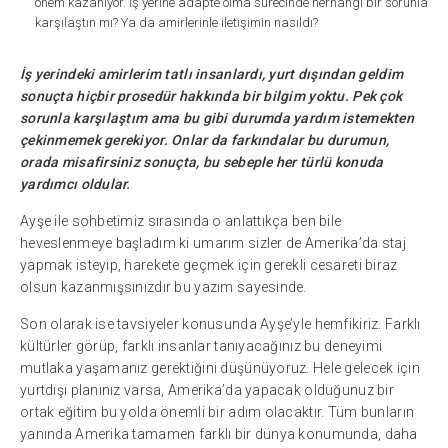
önem kazanıyor. İş yerine adapte olma sürecinde herhangi bir sorunla
karşılaştın mı? Ya da amirlerinle iletişimin nasıldı?
İş yerindeki amirlerim tatlı insanlardı, yurt dışından geldim
sonuçta hiçbir prosedür hakkında bir bilgim yoktu. Pek çok
sorunla karşılaştım ama bu gibi durumda yardım istemekten
çekinmemek gerekiyor. Onlar da farkındalar bu durumun,
orada misafirsiniz sonuçta, bu sebeple her türlü konuda
yardımcı oldular.
Ayşe ile sohbetimiz sırasında o anlattıkça ben bile
heveslenmeye başladım ki umarım sizler de Amerika’da staj
yapmak isteyip, harekete geçmek için gerekli cesareti biraz
olsun kazanmışsınızdır bu yazım sayesinde.
Son olarak ise tavsiyeler konusunda Ayşe’yle hemfikiriz. Farklı
kültürler görüp, farklı insanlar tanıyacağınız bu deneyimi
mutlaka yaşamanız gerektiğini düşünüyoruz. Hele gelecek için
yurtdışı planınız varsa, Amerika’da yapacak olduğunuz bir
ortak eğitim bu yolda önemli bir adım olacaktır. Tüm bunların
yanında Amerika tamamen farklı bir dünya konumunda, daha