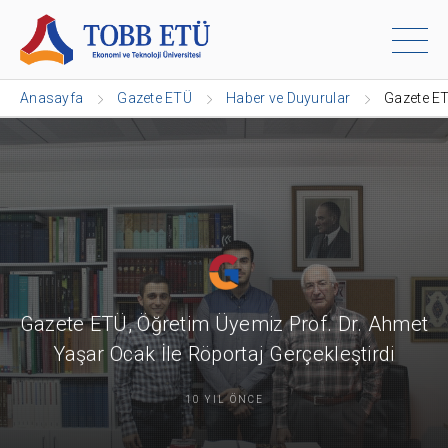
Anasayfa
Gazete ETÜ
Haber ve Duyurular
Gazete ET
Gazete ETÜ, Öğretim Üyemiz Prof. Dr. Ahmet
Yaşar Ocak İle Röportaj Gerçekleştirdi
10 YIL ÖNCE