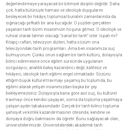
değerlendirmeye yarayacak bir bilimsel disiplin değildir. Daha
çok, hatta bütünüyle hamasi ve ideolojik duygularını
besleyecek bir hikâye, toplumsal bunalım zamanlarında da
sığınacağı şefkatli bir ana kucağıdır. O yüzden gerçekten
yaşanan tarih bizim insanımızın hoşuna gitmez. O ideolojik ve
ruhsal olarak tatmin olacağı “sanal bir tarih” ister. İspatı mı?
Kitapçı rafları, televizyon dizileri, hatta sözüm ona
televizyondaki tarih programları…Ama ben insanımıza suç
bulmuyorum. Çünkü onun sağlam bir tarih kültürü, dolayısıyla
bilinci edinmesine önce eğitim sürecinde uygulanan
sorgulayıcı, analitik bakış kazandırıcı değil, kalitesiz ve
hikâyeci, ideolojik tarih eğitimi engel olmaktadır. Sözünü
ettiğim büyük kültürel travmayı yaşamış bu toplumda, bu
eğitimi alarak yetişen insanımızdan başka bir şey
bekleyemezsiniz. Dolayısıyla bana göre asıl suç, bu kültürel
travmayı önce kendisi yaşayan, sonra da topluma yaşatmaya
çalışan aydın tabakasındadır. Gerçek bir tarih bilinci topluma
şahsiyet ve kimlik kazandırmasının ötesinde, kendine ve
dünyaya doğru bakmasını da öğretir. Bunu sağlayacak olan,
üniversitelerimizdir. Üniversitelerdeki akademik tarih