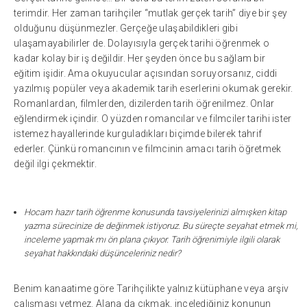
terimdir. Her zaman tarihçiler “mutlak gerçek tarih” diye bir şey
olduğunu düşünmezler. Gerçeğe ulaşabildikleri gibi
ulaşamayabilirler de. Dolayısıyla gerçek tarihi öğrenmek o
kadar kolay bir iş değildir. Her şeyden önce bu sağlam bir
eğitim işidir. Ama okuyucular açısından soruyorsanız, ciddi
yazılmış popüler veya akademik tarih eserlerini okumak gerekir.
Romanlardan, filmlerden, dizilerden tarih öğrenilmez. Onlar
eğlendirmek içindir. O yüzden romancılar ve filmciler tarihi ister
istemez hayallerinde kurguladıkları biçimde bilerek tahrif
ederler. Çünkü romancının ve filmcinin amacı tarih öğretmek
değil ilgi çekmektir.
Hocam hazır tarih öğrenme konusunda tavsiyelerinizi almışken kitap
yazma sürecinize de değinmek istiyoruz. Bu süreçte seyahat etmek mi,
inceleme yapmak mı ön plana çıkıyor. Tarih öğrenimiyle ilgili olarak
seyahat hakkındaki düşünceleriniz nedir?
Benim kanaatime göre Tarihçilikte yalnız kütüphane veya arşiv
çalışması yetmez. Alana da çıkmak, incelediğiniz konunun