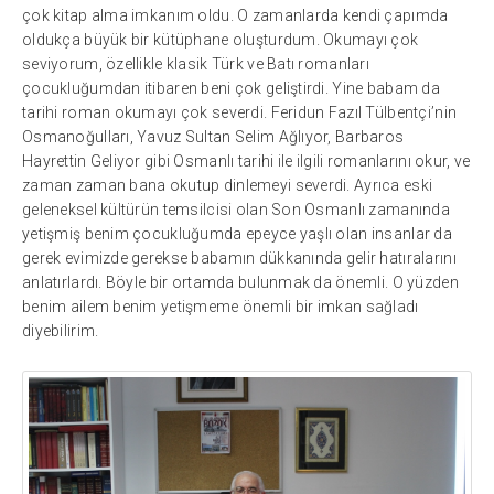
çok kitap alma imkanım oldu. O zamanlarda kendi çapımda
oldukça büyük bir kütüphane oluşturdum. Okumayı çok
seviyorum, özellikle klasik Türk ve Batı romanları
çocukluğumdan itibaren beni çok geliştirdi. Yine babam da
tarihi roman okumayı çok severdi. Feridun Fazıl Tülbentçi’nin
Osmanoğulları, Yavuz Sultan Selim Ağlıyor, Barbaros
Hayrettin Geliyor gibi Osmanlı tarihi ile ilgili romanlarını okur, ve
zaman zaman bana okutup dinlemeyi severdi. Ayrıca eski
geleneksel kültürün temsilcisi olan Son Osmanlı zamanında
yetişmiş benim çocukluğumda epeyce yaşlı olan insanlar da
gerek evimizde gerekse babamın dükkanında gelir hatıralarını
anlatırlardı. Böyle bir ortamda bulunmak da önemli. O yüzden
benim ailem benim yetişmeme önemli bir imkan sağladı
diyebilirim.