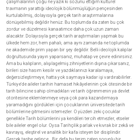
çalışmalarının çoğu ne yazık ki sözünü ettiğim kültürel
travmanın yarattığı ideolojik bölünmüşlüğün pençesinden
kurtulabilmiş, dolayısıyla gerçek tarih araştırmalarına
dönüşebilmiş değildir henüz. Bu toplumda da zaten bu çok
zordur ve düzelmesi kanaatimce daha çok uzun zaman
alacaktır. Dolayısıyla gerçek tarih araştırmaları yapmak bu
ülkede hem zor, hem pahalı, ama aynı zamanda ne toplumda
ne akademide prim yapan bir şey değildir. Belli ideolojik kalıplar
doğrultusunda yayın yaparsanız, muhatap ve çevre edinirsiniz.
Ama bu kalıpların, alışılagelmiş zihniyetlerin dışına çıkarsanız,
birileri size hasım kesilir ve yazdıklarınızı karalamaya,
değersizleştirmeye, hatta yok saymaya kadar işi vardırabilirler.
Türkiye’de aileler tarihin hamaset hikâyelerinin çok ötesinde bir
tarih bilincine sahip olmadıkları ve tarih öğrenmenin ya devlet
otoritesine eklemlenmeye veya çok para kazandırmaya
yaramadığını gördükleri için çocuklarının üniversitede tarih
bölümlerine gitmesini istemezler. O yüzden zeki çocuklar
genellikle Tarih bölümlerini ya kendileri tercih etmezler, etseler
bile aileler engel olur. Oysa Tarihçilik parlak ve kıvrak bir zekâ ve
kavrayış, eleştirel ve analitik bir kafa isteyen bir disiplindir.
Gerçek tarihe gelince… Bir defa bu terim zaten sorunlu bir