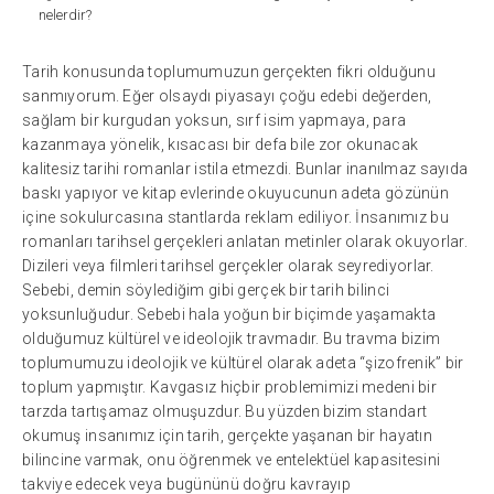
nelerdir?
Tarih konusunda toplumumuzun gerçekten fikri olduğunu
sanmıyorum. Eğer olsaydı piyasayı çoğu edebi değerden,
sağlam bir kurgudan yoksun, sırf isim yapmaya, para
kazanmaya yönelik, kısacası bir defa bile zor okunacak
kalitesiz tarihi romanlar istila etmezdi. Bunlar inanılmaz sayıda
baskı yapıyor ve kitap evlerinde okuyucunun adeta gözünün
içine sokulurcasına stantlarda reklam ediliyor. İnsanımız bu
romanları tarihsel gerçekleri anlatan metinler olarak okuyorlar.
Dizileri veya filmleri tarihsel gerçekler olarak seyrediyorlar.
Sebebi, demin söylediğim gibi gerçek bir tarih bilinci
yoksunluğudur. Sebebi hala yoğun bir biçimde yaşamakta
olduğumuz kültürel ve ideolojik travmadır. Bu travma bizim
toplumumuzu ideolojik ve kültürel olarak adeta “şizofrenik” bir
toplum yapmıştır. Kavgasız hiçbir problemimizi medeni bir
tarzda tartışamaz olmuşuzdur. Bu yüzden bizim standart
okumuş insanımız için tarih, gerçekte yaşanan bir hayatın
bilincine varmak, onu öğrenmek ve entelektüel kapasitesini
takviye edecek veya bugününü doğru kavrayıp