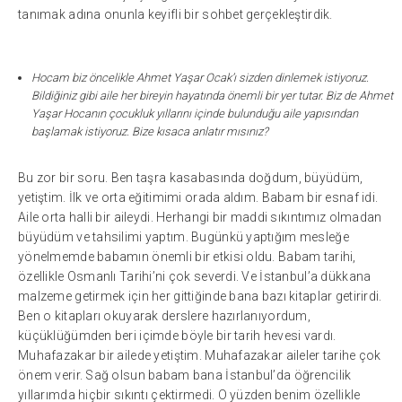
tanımak adına onunla keyifli bir sohbet gerçekleştirdik.
Hocam biz öncelikle Ahmet Yaşar Ocak’ı sizden dinlemek istiyoruz.
Bildiğiniz gibi aile her bireyin hayatında önemli bir yer tutar. Biz de Ahmet
Yaşar Hocanın çocukluk yıllarını içinde bulunduğu aile yapısından
başlamak istiyoruz. Bize kısaca anlatır mısınız?
Bu zor bir soru. Ben taşra kasabasında doğdum, büyüdüm,
yetiştim. İlk ve orta eğitimimi orada aldım. Babam bir esnaf idi.
Aile orta halli bir aileydi. Herhangi bir maddi sıkıntımız olmadan
büyüdüm ve tahsilimi yaptım. Bugünkü yaptığım mesleğe
yönelmemde babamın önemli bir etkisi oldu. Babam tarihi,
özellikle Osmanlı Tarihi’ni çok severdi. Ve İstanbul’a dükkana
malzeme getirmek için her gittiğinde bana bazı kitaplar getirirdi.
Ben o kitapları okuyarak derslere hazırlanıyordum,
küçüklüğümden beri içimde böyle bir tarih hevesi vardı.
Muhafazakar bir ailede yetiştim. Muhafazakar aileler tarihe çok
önem verir. Sağ olsun babam bana İstanbul’da öğrencilik
yıllarımda hiçbir sıkıntı çektirmedi. O yüzden benim özellikle