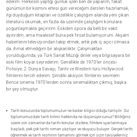
ederim. Herkesin yaptığı günlük işleri ben de yaparım, fakat
günümün bir kısmını ertesi gün vereceğim dersleri hazırlamak,
ilgi duyduğum kitapları ve özellikle çalıştığım alanda yeni çıkan
literatürü okumak, en fazla da üzerinde çalıştığım konulara
yoğunlaşmakla geçiririm. Eskiden spora da belli bir vakit
ayırırdım, ama maalesef buna pek fırsat bulamıyorum. Akşam
haberlerini televizyondan takip etmek, artık pek iç açıcı olmasa
da, ihmal etmediğim bir alışkanlıktır. Çalışmaktan
yorulduğumda, ya Türk Sanat Müziği dinler veya bilgisayara bir
eski film koyar seyrederim. Genellikle de 1970’ler öncesi
Polisiye, 2. Dünya Savaşı, Tarihi ve Western türü Hollywood
filmlerini tercih ederim. Şimdiki aksiyon filmlerini sevmem.
Bence sinema 1970’lerden sonra sinemalıktan çıkmış, başka
bir şey olmuştur.
Tarih konusunda toplumumuzun ne kadar bilgisi olduğu tartışılır. Siz
toplumumuzdaki tarih bilinci hakkında ne düşünüyorsunuz? Bildiğiniz
üzere son zamanlarda tarihi konular dizilere, filmlere uyarlanmaya
başladı, pek çok tarihi roman yazılıyor ve okuyucu buluyor. Gerçek tarihi
öğrenmek ve tarih resminin tamamını görmek için sizin tavsiyeleriniz