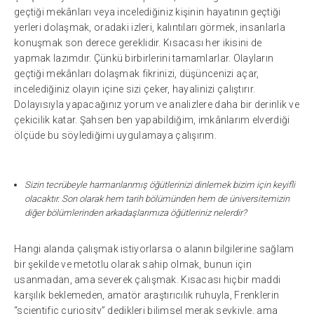
geçtiği mekânları veya incelediğiniz kişinin hayatının geçtiği
yerleri dolaşmak, oradaki izleri, kalıntıları görmek, insanlarla
konuşmak son derece gereklidir. Kısacası her ikisini de
yapmak lazımdır. Çünkü birbirlerini tamamlarlar. Olayların
geçtiği mekânları dolaşmak fikrinizi, düşüncenizi açar,
incelediğiniz olayın içine sizi çeker, hayalinizi çalıştırır.
Dolayısıyla yapacağınız yorum ve analizlere daha bir derinlik ve
çekicilik katar. Şahsen ben yapabildiğim, imkânlarım elverdiği
ölçüde bu söylediğimi uygulamaya çalışırım.
Sizin tecrübeyle harmanlanmış öğütlerinizi dinlemek bizim için keyifli
olacaktır. Son olarak hem tarih bölümünden hem de üniversitemizin
diğer bölümlerinden arkadaşlarımıza öğütleriniz nelerdir?
Hangi alanda çalışmak istiyorlarsa o alanın bilgilerine sağlam
bir şekilde ve metotlu olarak sahip olmak, bunun için
usanmadan, ama severek çalışmak. Kısacası hiçbir maddi
karşılık beklemeden, amatör araştırıcılık ruhuyla, Frenklerin
“scientific curiosity” dedikleri bilimsel merak sevkiyle, ama