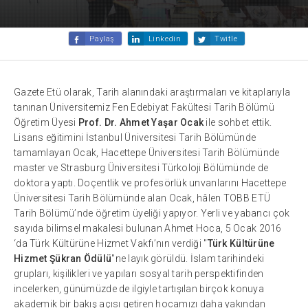
Paylaş
Linkedin
Twitle
Gazete Etü olarak, Tarih alanındaki araştırmaları ve kitaplarıyla
tanınan Üniversitemiz Fen Edebiyat Fakültesi Tarih Bölümü
Öğretim Üyesi
Prof. Dr. Ahmet Yaşar Ocak
ile sohbet ettik.
Lisans eğitimini İstanbul Üniversitesi Tarih Bölümünde
tamamlayan Ocak, Hacettepe Üniversitesi Tarih Bölümünde
master ve Strasburg Üniversitesi Türkoloji Bölümünde de
doktora yaptı. Doçentlik ve profesörlük unvanlarını Hacettepe
Üniversitesi Tarih Bölümünde alan Ocak, hâlen TOBB ETÜ
Tarih Bölümü’nde öğretim üyeliği yapıyor. Yerli ve yabancı çok
sayıda bilimsel makalesi bulunan Ahmet Hoca, 5 Ocak 2016
‘da Türk Kültürüne Hizmet Vakfı’nın verdiği "
Türk Kültürüne
Hizmet Şükran Ödülü
"ne layık görüldü. İslam tarihindeki
grupları, kişilikleri ve yapıları sosyal tarih perspektifinden
incelerken, günümüzde de ilgiyle tartışılan birçok konuya
akademik bir bakış açısı getiren hocamızı daha yakından