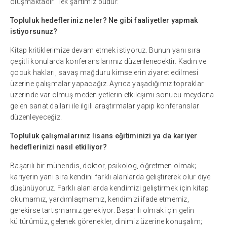
oluşmaktadır. Tek şartımız budur.
Topluluk hedefleriniz neler? Ne gibi faaliyetler yapmak
istiyorsunuz?
Kitap kritiklerimize devam etmek istiyoruz. Bunun yanı sıra
çeşitli konularda konferanslarımız düzenlenecektir. Kadın ve
çocuk hakları, savaş mağduru kimselerin ziyaret edilmesi
üzerine çalışmalar yapacağız. Ayrıca yaşadığımız topraklar
üzerinde var olmuş medeniyetlerin etkileşimi sonucu meydana
gelen sanat dalları ile ilgili araştırmalar yapıp konferanslar
düzenleyeceğiz.
Topluluk çalışmalarınız lisans eğitiminizi ya da kariyer
hedeflerinizi nasıl etkiliyor?
Başarılı bir mühendis, doktor, psikolog, öğretmen olmak;
kariyerin yanı sıra kendini farklı alanlarda geliştirerek olur diye
düşünüyoruz. Farklı alanlarda kendimizi geliştirmek için kitap
okumamız, yardımlaşmamız, kendimizi ifade etmemiz,
gerekirse tartışmamız gerekiyor. Başarılı olmak için gelin
kültürümüz, gelenek görenekler, dinimiz üzerine konuşalım;