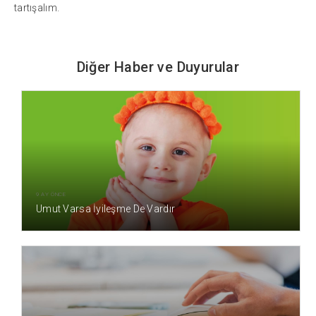
tartışalım.
Diğer Haber ve Duyurular
9 AY ÖNCE
Umut Varsa İyileşme De Vardır