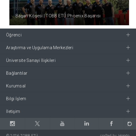
4 YIL ÖNCE
Başarı Köşesi | TOBB ETÜ Phoenix Başarısı
Öğrenci
Araştırma ve Uygulama Merkezleri
Üniversite Sanayi İlişkileri
Bağlantılar
Kurumsal
Bilgi İşlem
İletişim
© 2026 TOBB ETÜ
crafted by
Horato