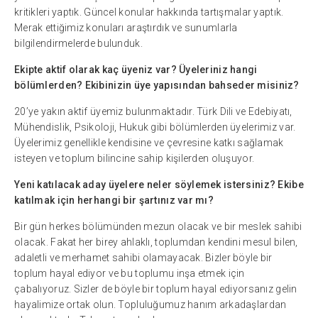
kritikleri yaptık. Güncel konular hakkında tartışmalar yaptık.
Merak ettiğimiz konuları araştırdık ve sunumlarla
bilgilendirmelerde bulunduk.
Ekipte aktif olarak kaç üyeniz var? Üyeleriniz hangi
bölümlerden? Ekibinizin üye yapısından bahseder misiniz?
20’ye yakın aktif üyemiz bulunmaktadır. Türk Dili ve Edebiyatı,
Mühendislik, Psikoloji, Hukuk gibi bölümlerden üyelerimiz var.
Üyelerimiz genellikle kendisine ve çevresine katkı sağlamak
isteyen ve toplum bilincine sahip kişilerden oluşuyor.
Yeni katılacak aday üyelere neler söylemek istersiniz? Ekibe
katılmak için herhangi bir şartınız var mı?
Bir gün herkes bölümünden mezun olacak ve bir meslek sahibi
olacak. Fakat her birey ahlaklı, toplumdan kendini mesul bilen,
adaletli ve merhamet sahibi olamayacak. Bizler böyle bir
toplum hayal ediyor ve bu toplumu inşa etmek için
çabalıyoruz. Sizler de böyle bir toplum hayal ediyorsanız gelin
hayalimize ortak olun. Topluluğumuz hanım arkadaşlardan