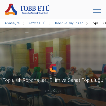
Anasayfa
Gazete ETÜ
Haber ve Duyurular
Topluluk 
Topluluk Röportajları: Bilim ve Sanat Topluluğu
8 YIL ÖNCE