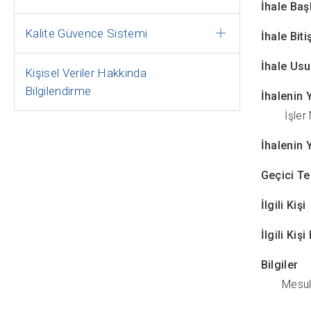
İhale Ba
Kalite Güvence Sistemi
İhale B
İha
Kişisel Veriler Hakkında
Bilgilendirme
İhalen
İşler M
İhalenin 
Geçici
İlg
İlgil
Bi
Mesuliyet