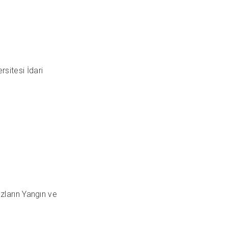
knoloji Üniversitesi İdari
nalar ve Cihazların Yangın ve