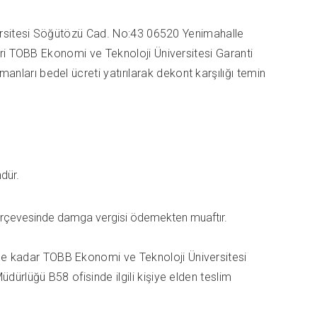
rsitesi Söğütözü Cad. No:43 06520 Yenimahalle
ri TOBB Ekonomi ve Teknoloji Üniversitesi Garanti
arı bedel ücreti yatırılarak dekont karşılığı temin
dür.
erçevesinde damga vergisi ödemekten muaftır.
atine kadar TOBB Ekonomi ve Teknoloji Üniversitesi
ürlüğü B58 ofisinde ilgili kişiye elden teslim