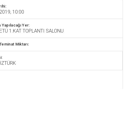
rihi:
2019, 10:00
n Yapılacağı Yer:
ETÜ 1.KAT TOPLANTI SALONU
Teminat Miktarı:
i:
 ÖZTÜRK