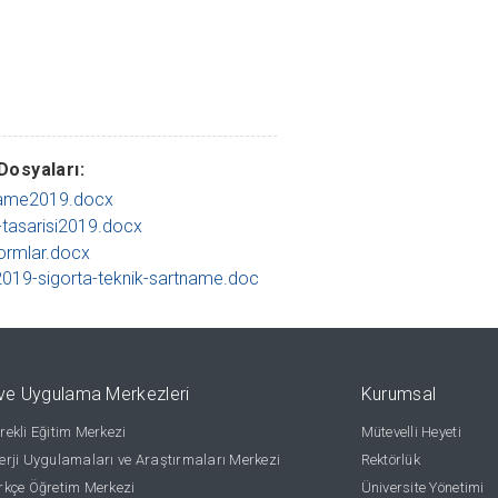
Dosyaları:
name2019.docx
tasarisi2019.docx
formlar.docx
2019-sigorta-teknik-sartname.doc
ve Uygulama Merkezleri
Kurumsal
ekli Eğitim Merkezi
Mütevelli Heyeti
rji Uygulamaları ve Araştırmaları Merkezi
Rektörlük
kçe Öğretim Merkezi
Üniversite Yönetimi