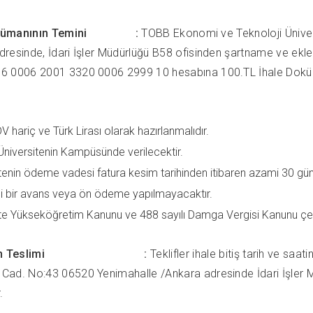
Dokümanının Temini :
TOBB Ekonomi ve Teknoloji Ünive
dresinde, İdari İşler Müdürlüğü B58 ofisinden şartname ve ekle
6 0006 2001 3320 0006 2999 10 hesabına 100.TL İhale Dokümanl
DV hariç ve Türk Lirası olarak hazırlanmalıdır.
niversitenin Kampüsünde verilecektir.
tenin ödeme vadesi fatura kesim tarihinden itibaren azami 30 gün
i bir avans veya ön ödeme yapılmayacaktır.
ite Yükseköğretim Kanunu ve 488 sayılı Damga Vergisi Kanunu ç
flerin Teslimi :
Teklifler ihale bitiş tarih ve sa
Cad. No:43 06520 Yenimahalle /Ankara adresinde İdari İşler Müd
.