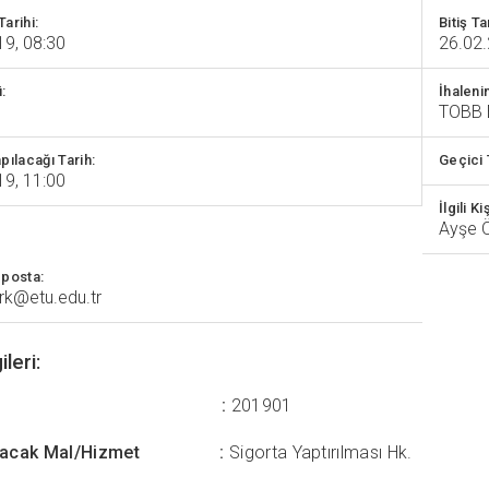
arihi:
Bitiş Ta
19, 08:30
26.02.
:
İhaleni
e
TOBB 
pılacağı Tarih:
Geçici 
19, 11:00
İlgili Kiş
Ayşe
E-posta:
rk@etu.edu.tr
ileri:
ale No :
201901
lınacak Mal/Hizmet :
Sigorta Yaptırılması Hk.