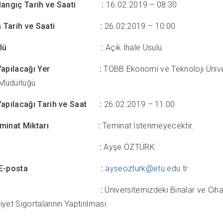
şlangıç Tarih ve Saati :
16.02.2019 – 08:30
itiş Tarih ve Saati :
26.02.2019 – 10:00
le Usulü :
Açık İhale Usulü
in Yapılacağı Yer :
TOBB Ekonomi ve Te
üdürlüğü
Yapılacağı Tarih ve Saat :
26.02.2019 – 11:00
 Teminat Miktarı :
Teminat İstenmeyecektir.
ili Kişi :
Ayşe ÖZTÜRK
i Kişi E-posta :
ayseozturk@etu.edu.tr
lgiler :
Üniversitemizdeki Bi
 Sigortalarının Yaptırılması.