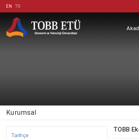
EN
TR
Aka
Kurumsal
TOBB Eko
Tarihçe