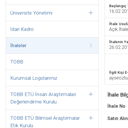
Başlangıç T
16.02.20
Üniversite Yönetimi
İhale Usulü
İdari Kadro
Açık İhal
İhalenin Ya
İhaleler
26.02.20
TOBB
İlgili Kişi 
Kurumsal Logolarımız
ayseoztu
TOBB ETÜ İnsan Araştırmaları
İhale Bilg
Değerlendirme Kurulu
İh
TOBB ETÜ Bilimsel Araştırmalar
Satın A
Etik Kurulu