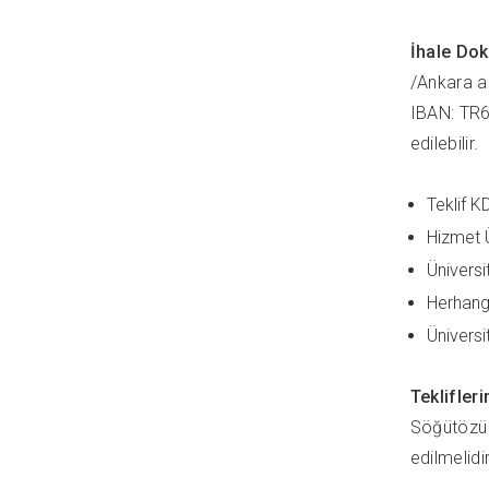
İhale 
/Ankara a
IBAN: TR6
edilebilir.
Teklif K
Hizmet Ü
Üniversi
Herhang
Ünivers
Tekli
Söğütözü 
edilmelidir