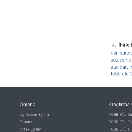
İhale 
dari-sart
sozlesme-
standart-
tobb-etu-
Öğrenci
Araştırma 
Üç Dönem Eğitim
TOBB ETÜ Sür
Erasmus
TOBB ETÜ Ene
Ortak Eğitim
TOBB ETÜ Tür