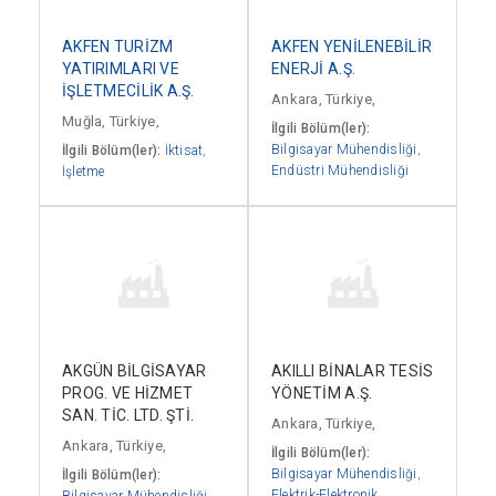
AKFEN TURİZM
AKFEN YENİLENEBİLİR
YATIRIMLARI VE
ENERJİ A.Ş.
İŞLETMECİLİK A.Ş.
Ankara, Türkiye,
Muğla, Türkiye,
İlgili Bölüm(ler):
Bilgisayar Mühendisliği
,
İlgili Bölüm(ler):
İktisat
,
Endüstri Mühendisliği
İşletme
AKGÜN BİLGİSAYAR
AKILLI BİNALAR TESİS
PROG. VE HİZMET
YÖNETİM A.Ş.
SAN. TİC. LTD. ŞTİ.
Ankara, Türkiye,
Ankara, Türkiye,
İlgili Bölüm(ler):
Bilgisayar Mühendisliği
,
İlgili Bölüm(ler):
Elektrik-Elektronik