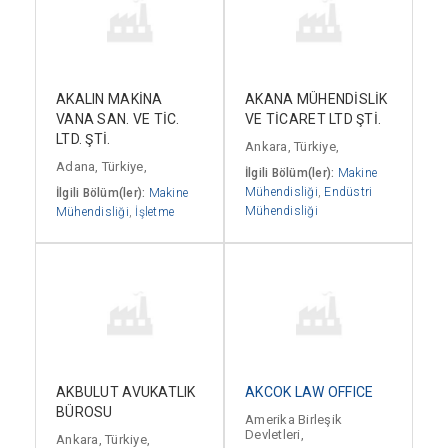
AKALIN MAKİNA
AKANA MÜHENDİSLİK
VANA SAN. VE TİC.
VE TİCARET LTD ŞTİ.
LTD. ŞTİ.
Ankara, Türkiye,
Adana, Türkiye,
İlgili Bölüm(ler):
Makine
Mühendisliği
,
Endüstri
İlgili Bölüm(ler):
Makine
Mühendisliği
Mühendisliği
,
İşletme
AKBULUT AVUKATLIK
AKCOK LAW OFFICE
BÜROSU
Amerika Birleşik
Devletleri,
Ankara, Türkiye,