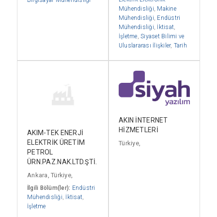
Bilgisayar Mühendisliği
Mühendisliği
,
Makine
Mühendisliği
,
Endüstri
Mühendisliği
,
İktisat
,
İşletme
,
Siyaset Bilimi ve
Uluslararası İlişkiler
,
Tarih
AKIN İNTERNET
HİZMETLERİ
AKIM-TEK ENERJİ
ELEKTRİK ÜRETİM
Türkiye,
PETROL
ÜRN.PAZ.NAK.LTD.ŞTİ.
Ankara, Türkiye,
İlgili Bölüm(ler):
Endüstri
Mühendisliği
,
İktisat
,
İşletme