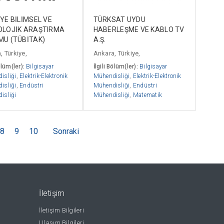
YE BİLİMSEL VE
TÜRKSAT UYDU
OLOJİK ARAŞTIRMA
HABERLEŞME VE KABLO TV
MU (TÜBİTAK)
A.Ş.
, Türkiye,
Ankara, Türkiye,
ölüm(ler):
Bilgisayar
İlgili Bölüm(ler):
Bilgisayar
isliği
,
Elektrik-Elektronik
Mühendisliği
,
Elektrik-Elektronik
isliği
,
Endüstri
Mühendisliği
,
Endüstri
isliği
Mühendisliği
,
Matematik
8
9
10
Sonraki
İletişim
İletişim Bilgileri
Ulaşım Bilgileri