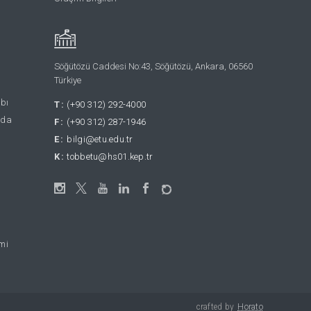
Söğütözü Caddesi No:43, Söğütözü, Ankara, 06560
Türkiye
abı
T:
(+90 312) 292-4000
nda
F:
(+90 312) 287-1946
E:
bilgi@etu.edu.tr
K:
tobbetu@hs01.kep.tr
emi
crafted by
Horato