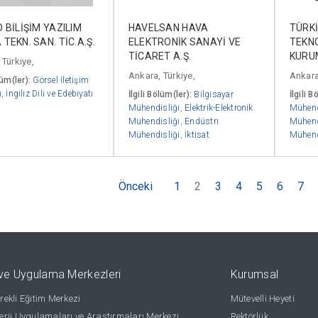
 BİLİŞİM YAZILIM
HAVELSAN HAVA
TÜRKİ
TEKN. SAN. TİC.A.Ş.
ELEKTRONİK SANAYİ VE
TEKN
TİCARET A.Ş.
KURU
 Türkiye,
Ankara, Türkiye,
Ankara
lüm(ler):
Görsel İletişim
ı
,
İngiliz Dili ve Edebiyatı
İlgili Bölüm(ler):
Bilgisayar
İlgili B
Mühendisliği
,
Elektrik-Elektronik
Mühend
Mühendisliği
,
Endüstri
Mühend
Mühendisliği
,
İktisat
Mühend
Önceki
1
2
3
4
5
6
7
ve Uygulama Merkezleri
Kurumsal
ekli Eğitim Merkezi
Mütevelli Heyeti
rji Uygulamaları ve Araştırmaları Merkezi
Rektörlük