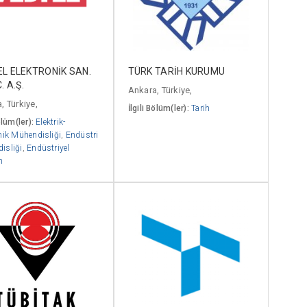
L ELEKTRONİK SAN.
TÜRK TARİH KURUMU
. A.Ş.
Ankara, Türkiye,
, Türkiye,
İlgili Bölüm(ler):
Tarih
ölüm(ler):
Elektrik-
nik Mühendisliği
,
Endüstri
isliği
,
Endüstriyel
m