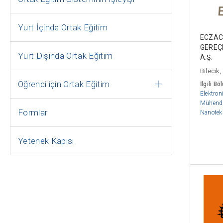
Yurt İçinde Ortak Eğitim
ECZACI
GEREÇL
Yurt Dışında Ortak Eğitim
A.Ş.
Bilecik,
Öğrenci için Ortak Eğitim
İlgili Bö
Elektron
Mühendi
Formlar
Nanotek
Yetenek Kapısı