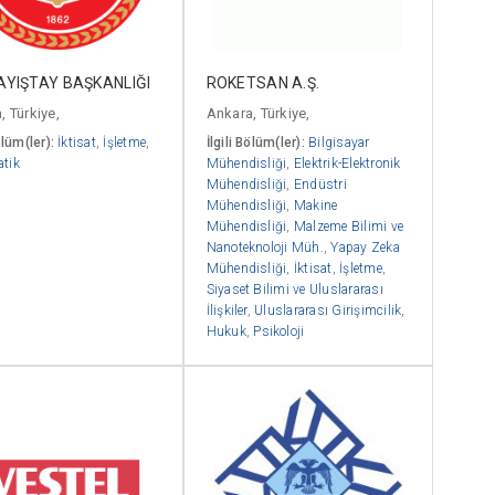
SAYIŞTAY BAŞKANLIĞI
ROKETSAN A.Ş.
, Türkiye,
Ankara, Türkiye,
ölüm(ler):
İktisat
,
İşletme
,
İlgili Bölüm(ler):
Bilgisayar
tik
Mühendisliği
,
Elektrik-Elektronik
Mühendisliği
,
Endüstri
Mühendisliği
,
Makine
Mühendisliği
,
Malzeme Bilimi ve
Nanoteknoloji Müh.
,
Yapay Zeka
Mühendisliği
,
İktisat
,
İşletme
,
Siyaset Bilimi ve Uluslararası
İlişkiler
,
Uluslararası Girişimcilik
,
Hukuk
,
Psikoloji