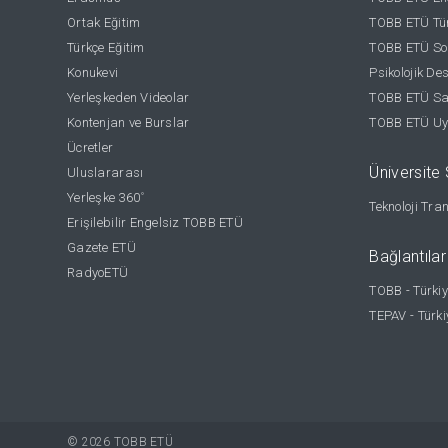
Ortak Eğitim
TOBB ETÜ Tür
Türkçe Eğitim
TOBB ETÜ Sos
Konukevi
Psikolojik De
Yerleşkeden Videolar
TOBB ETÜ Sağ
Kontenjan ve Burslar
TOBB ETÜ Uy
Ücretler
Üniversite S
Uluslararası
Yerleşke 360
°
Teknoloji Tra
Erişilebilir Engelsiz TOBB ETÜ
Gazete ETÜ
Bağlantılar
RadyoETÜ
TOBB - Türkiy
TEPAV - Türki
© 2026 TOBB ETÜ