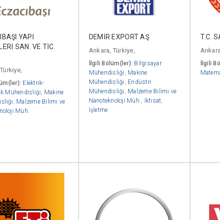
BAŞI YAPI
DEMİR EXPORT AŞ
T.C. 
ERİ SAN. VE TİC.
Ankara, Türkiye,
Ankara
İlgili Bölüm(ler):
Bilgisayar
İlgili B
 Türkiye,
Mühendisliği
,
Makine
Matema
Mühendisliği
,
Endüstri
lüm(ler):
Elektrik-
Mühendisliği
,
Malzeme Bilimi ve
ik Mühendisliği
,
Makine
Nanoteknoloji Müh.
,
İktisat
,
sliği
,
Malzeme Bilimi ve
İşletme
noloji Müh.