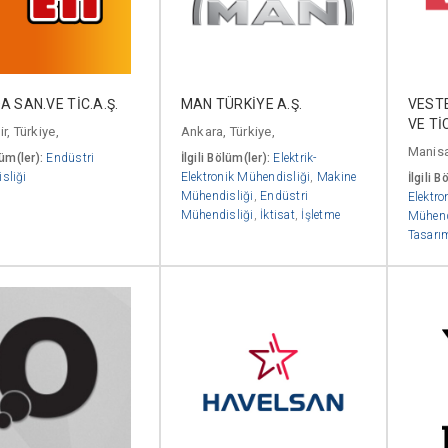
DA SAN.VE TİC.A.Ş.
MAN TÜRKİYE A.Ş.
VESTE
VE TİC
r, Türkiye,
Ankara, Türkiye,
Manisa
lüm(ler):
Endüstri
İlgili Bölüm(ler):
Elektrik-
sliği
Elektronik Mühendisliği
,
Makine
İlgili B
Mühendisliği
,
Endüstri
Elektro
Mühendisliği
,
İktisat
,
İşletme
Mühend
Tasarı