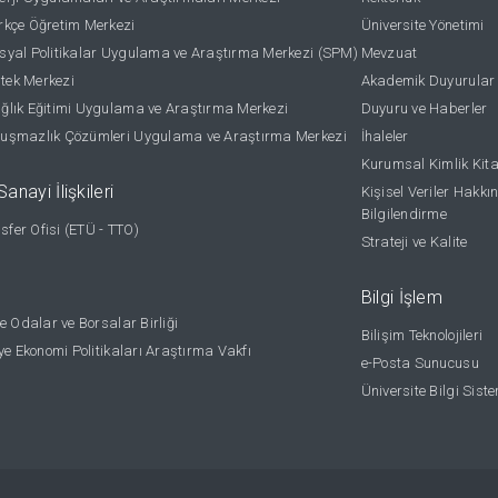
kçe Öğretim Merkezi
Üniversite Yönetimi
yal Politikalar Uygulama ve Araştırma Merkezi (SPM)
Mevzuat
stek Merkezi
Akademik Duyurular
lık Eğitimi Uygulama ve Araştırma Merkezi
Duyuru ve Haberler
uşmazlık Çözümleri Uygulama ve Araştırma Merkezi
İhaleler
Kurumsal Kimlik Kit
anayi İlişkileri
Kişisel Veriler Hakkı
Bilgilendirme
nsfer Ofisi (ETÜ - TTO)
Strateji ve Kalite
Bilgi İşlem
e Odalar ve Borsalar Birliği
Bilişim Teknolojileri
ye Ekonomi Politikaları Araştırma Vakfı
e-Posta Sunucusu
Üniversite Bilgi Sist