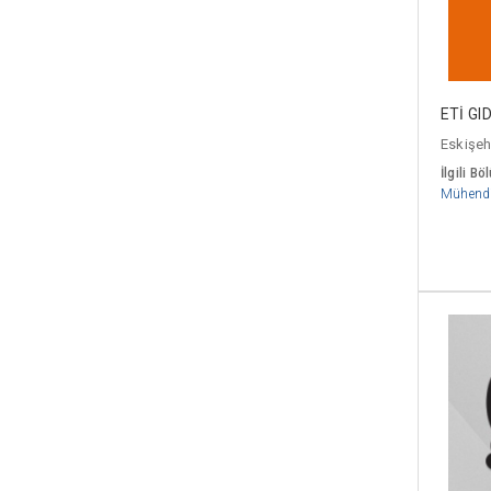
ETİ GI
Eskişehi
İlgili Bö
Mühendi