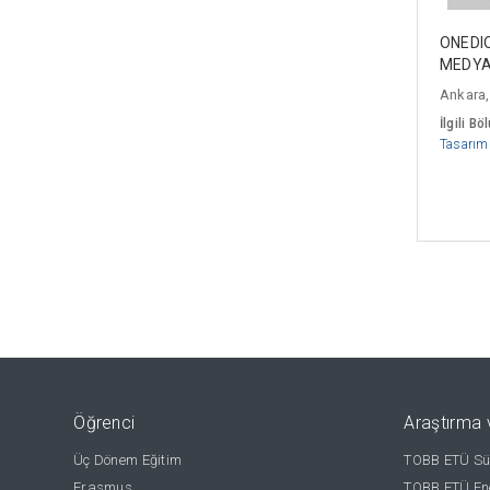
ONEDIO
MEDYA 
Ankara,
İlgili Bö
Tasarım
Öğrenci
Araştırma 
Üç Dönem Eğitim
TOBB ETÜ Sür
Erasmus
TOBB ETÜ Ene