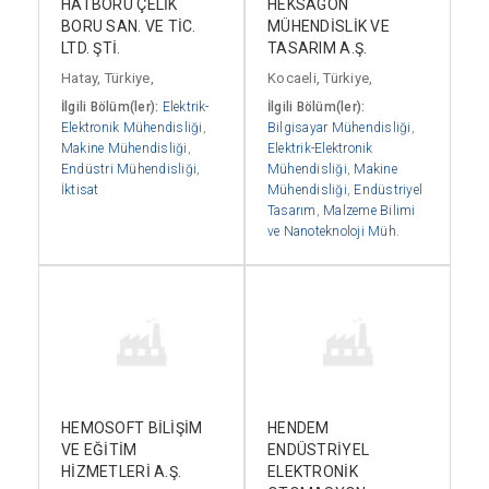
HATBORU ÇELİK
HEKSAGON
BORU SAN. VE TİC.
MÜHENDİSLİK VE
LTD. ŞTİ.
TASARIM A.Ş.
Hatay, Türkiye,
Kocaeli, Türkiye,
İlgili Bölüm(ler):
Elektrik-
İlgili Bölüm(ler):
Elektronik Mühendisliği
,
Bilgisayar Mühendisliği
,
Makine Mühendisliği
,
Elektrik-Elektronik
Endüstri Mühendisliği
,
Mühendisliği
,
Makine
İktisat
Mühendisliği
,
Endüstriyel
Tasarım
,
Malzeme Bilimi
ve Nanoteknoloji Müh.
HEMOSOFT BİLİŞİM
HENDEM
VE EĞİTİM
ENDÜSTRİYEL
HİZMETLERİ A.Ş.
ELEKTRONİK