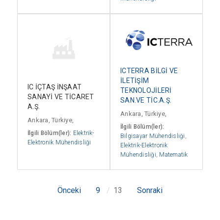
ICTERRA BİLGİ VE
İLETİŞİM
IC İÇTAŞ İNŞAAT
TEKNOLOJİLERİ
SANAYİ VE TİCARET
SAN.VE TİC.A.Ş.
A.Ş.
Ankara, Türkiye,
Ankara, Türkiye,
İlgili Bölüm(ler):
İlgili Bölüm(ler):
Elektrik-
Bilgisayar Mühendisliği
,
Elektronik Mühendisliği
Elektrik-Elektronik
Mühendisliği
,
Matematik
Önceki
9
13
Sonraki