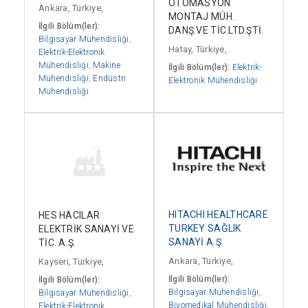
OTOMASYON
Ankara, Türkiye,
MONTAJ MÜH.
İlgili Bölüm(ler):
DANŞ.VE TİC.LTD.ŞTİ.
Bilgisayar Mühendisliği
,
Hatay, Türkiye,
Elektrik-Elektronik
Mühendisliği
,
Makine
İlgili Bölüm(ler):
Elektrik-
Mühendisliği
,
Endüstri
Elektronik Mühendisliği
Mühendisliği
HITACHI HEALTHCARE
HES HACILAR
TURKEY SAĞLIK
ELEKTRİK SANAYİ VE
SANAYİ A.Ş
TİC. A.Ş.
Ankara, Türkiye,
Kayseri, Türkiye,
İlgili Bölüm(ler):
İlgili Bölüm(ler):
Bilgisayar Mühendisliği
,
Bilgisayar Mühendisliği
,
Biyomedikal Mühendisliği
,
Elektrik-Elektronik