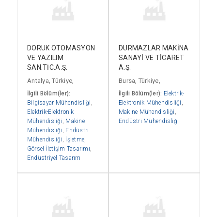
DORUK OTOMASYON
DURMAZLAR MAKİNA
VE YAZILIM
SANAYİ VE TİCARET
SAN.TİC.A.Ş.
A.Ş.
Antalya, Türkiye,
Bursa, Türkiye,
İlgili Bölüm(ler):
İlgili Bölüm(ler):
Elektrik-
Bilgisayar Mühendisliği
,
Elektronik Mühendisliği
,
Elektrik-Elektronik
Makine Mühendisliği
,
Mühendisliği
,
Makine
Endüstri Mühendisliği
Mühendisliği
,
Endüstri
Mühendisliği
,
İşletme
,
Görsel İletişim Tasarımı
,
Endüstriyel Tasarım