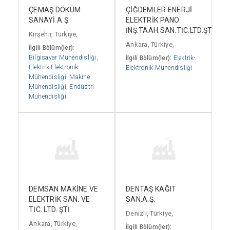
ÇEMAŞ DÖKÜM
ÇİĞDEMLER ENERJİ
SANAYİ A.Ş.
ELEKTRİK PANO
İNŞ.TAAH.SAN.TİC.LTD.ŞTİ.
Kırşehir, Türkiye,
Ankara, Türkiye,
İlgili Bölüm(ler):
Bilgisayar Mühendisliği
,
İlgili Bölüm(ler):
Elektrik-
Elektrik-Elektronik
Elektronik Mühendisliği
Mühendisliği
,
Makine
Mühendisliği
,
Endüstri
Mühendisliği
DEMSAN MAKİNE VE
DENTAŞ KAĞIT
ELEKTRİK SAN. VE
SAN.A.Ş.
TİC. LTD. ŞTİ.
Denizli, Türkiye,
Ankara, Türkiye,
İlgili Bölüm(ler):