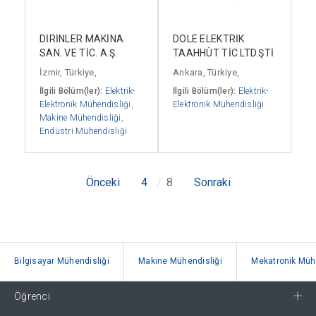
DİRİNLER MAKİNA
DOLE ELEKTRİK
SAN. VE TİC. A.Ş.
TAAHHÜT TİC.LTD.ŞTİ
İzmir, Türkiye,
Ankara, Türkiye,
İlgili Bölüm(ler):
Elektrik-
İlgili Bölüm(ler):
Elektrik-
Elektronik Mühendisliği
,
Elektronik Mühendisliği
Makine Mühendisliği
,
Endüstri Mühendisliği
Önceki
4
8
Sonraki
Bilgisayar Mühendisliği
Makine Mühendisliği
Mekatronik Mühe
Öğrenci