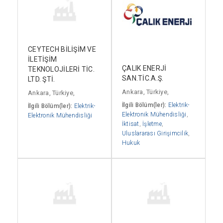
CEYTECH BİLİŞİM VE
İLETİŞİM
ÇALIK ENERJİ
TEKNOLOJİLERİ TİC.
SAN.TİC.A.Ş.
LTD. ŞTİ.
Ankara, Türkiye,
Ankara, Türkiye,
İlgili Bölüm(ler):
Elektrik-
İlgili Bölüm(ler):
Elektrik-
Elektronik Mühendisliği
,
Elektronik Mühendisliği
İktisat
,
İşletme
,
Uluslararası Girişimcilik
,
Hukuk