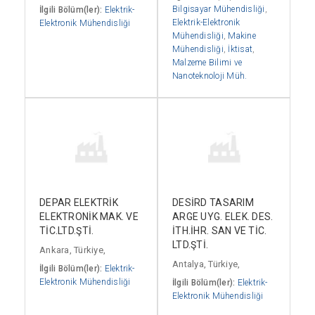
Bilgisayar Mühendisliği
,
İlgili Bölüm(ler):
Elektrik-
Elektrik-Elektronik
Elektronik Mühendisliği
Mühendisliği
,
Makine
Mühendisliği
,
İktisat
,
Malzeme Bilimi ve
Nanoteknoloji Müh.
DEPAR ELEKTRİK
DESİRD TASARIM
ELEKTRONİK MAK. VE
ARGE UYG. ELEK. DES.
TİC.LTD.ŞTİ.
İTH.İHR. SAN VE TİC.
LTD.ŞTİ.
Ankara, Türkiye,
Antalya, Türkiye,
İlgili Bölüm(ler):
Elektrik-
Elektronik Mühendisliği
İlgili Bölüm(ler):
Elektrik-
Elektronik Mühendisliği