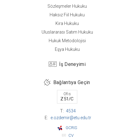
Sözleşmeler Hukuku
Haksız Fiil Hukuku
Kira Hukuku
Uluslararası Satım Hukuku
Hukuk Metodolojisi
Eşya Hukuku
İş Deneyimi
Bağlantıya Geçin
Ofis
Z51/C
T:
4534
E:
e.ozdemir@etu.edu.tr
GCRIS
CV