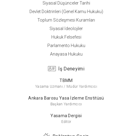
Siyasal Düşünceler Tarihi
Lisans
Devlet Doktrinleri (Genel Kamu Hukuku)
Ankara Üniversitesi
Toplum Sözleşmesi Kuramları
Siyaset Bilimi
Siyasal İdeolojiler
Hukuk Felsefesi
Parlamento Hukuku
Anayasa Hukuku
İş Deneyimi
TBMM
Yasama Uzmanı / Müdür Yardımcısı
Ankara Barosu Yasa İzleme Enstitüsü
Başkan Yardımcısı
Yasama Dergisi
Editör