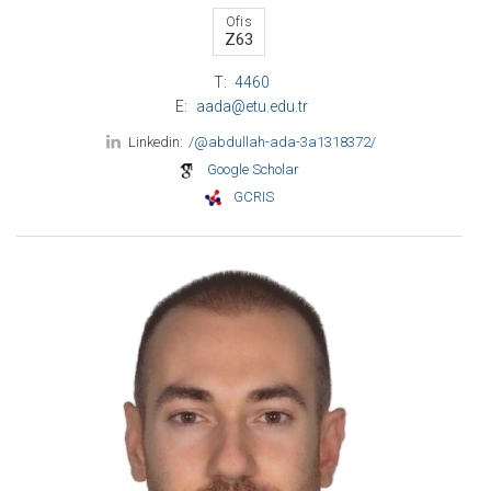
Ofis
Z63
T:
4460
E:
aada@etu.edu.tr
Linkedin:
/@abdullah-ada-3a1318372/
Google Scholar
GCRIS