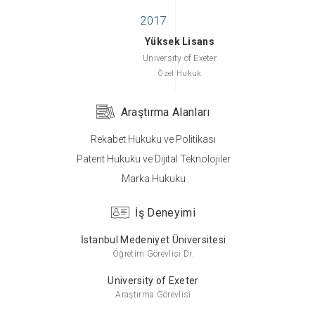
Yüksek Lisans
University of Exeter
Özel Hukuk
Araştırma Alanları
Rekabet Hukuku ve Politikası
Lisans
Patent Hukuku ve Dijital Teknolojiler
Ankara Üniversitesi
Marka Hukuku
Hukuk
İş Deneyimi
İstanbul Medeniyet Üniversitesi
Öğretim Görevlisi Dr.
University of Exeter
Araştırma Görevlisi