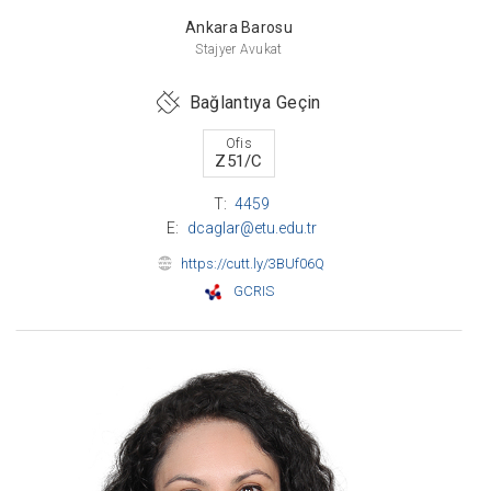
Ankara Barosu
Stajyer Avukat
Bağlantıya Geçin
Ofis
Z51/C
T:
4459
E:
dcaglar@etu.edu.tr
https://cutt.ly/3BUf06Q
GCRIS