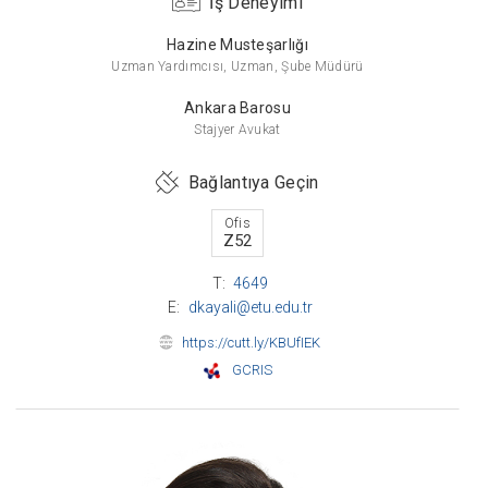
İş Deneyimi
Hazine Musteşarlığı
Uzman Yardımcısı, Uzman, Şube Müdürü
Ankara Barosu
Stajyer Avukat
Bağlantıya Geçin
Ofis
Z52
T:
4649
E:
dkayali@etu.edu.tr
https://cutt.ly/KBUfIEK
GCRIS