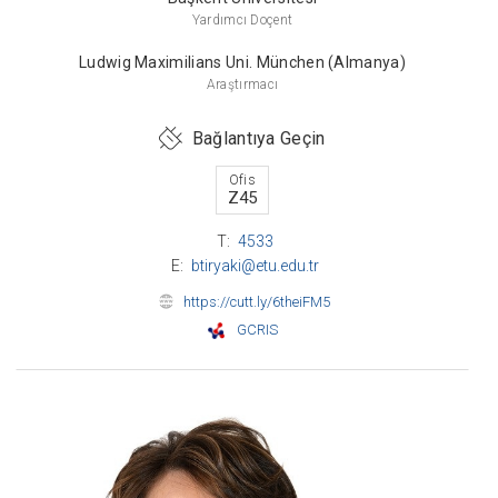
Yardımcı Doçent
Ludwig Maximilians Uni. München (Almanya)
Araştırmacı
Bağlantıya Geçin
Ofis
Z45
T:
4533
E:
btiryaki@etu.edu.tr
https://cutt.ly/6theiFM5
GCRIS