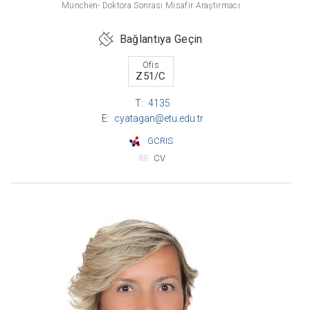
München- Doktora Sonrası Misafir Araştırmacı
Bağlantıya Geçin
Ofis
Z51/C
T:
4135
E:
cyatagan@etu.edu.tr
GCRIS
CV