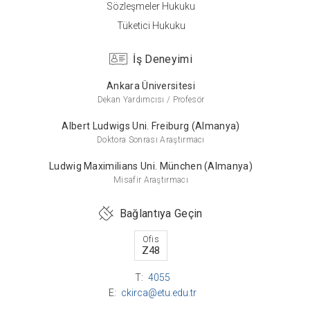
Sözleşmeler Hukuku
Tüketici Hukuku
Lisans
Ankara Üniversitesi
İş Deneyimi
Hukuk
Ankara Üniversitesi
Dekan Yardımcısı / Profesör
Albert Ludwigs Uni. Freiburg (Almanya)
Doktora Sonrası Araştırmacı
Ludwig Maximilians Uni. München (Almanya)
Misafir Araştırmacı
Bağlantıya Geçin
Ofis
Z48
T:
4055
E:
ckirca@etu.edu.tr