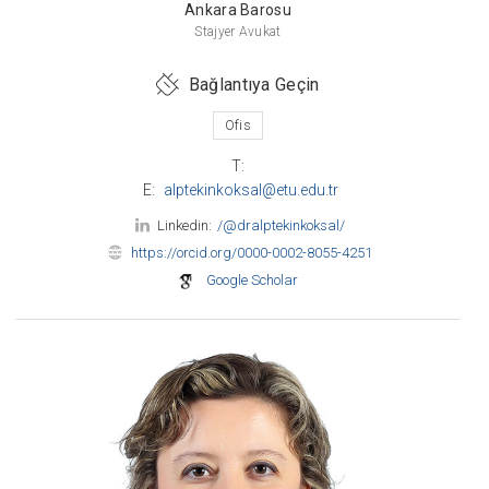
Ankara Barosu
Stajyer Avukat
Bağlantıya Geçin
Ofis
T:
E:
alptekinkoksal@etu.edu.tr
Linkedin:
/@dralptekinkoksal/
https://orcid.org/0000-0002-8055-4251
Google Scholar