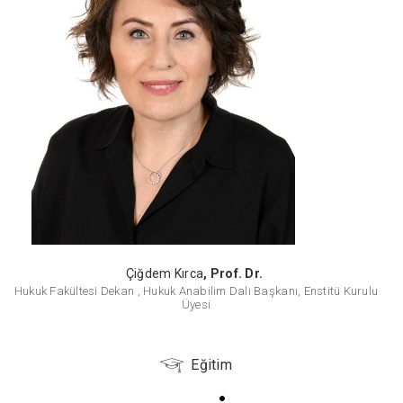
Çiğdem Kırca
, Prof. Dr.
Hukuk Fakültesi Dekan , Hukuk Anabilim Dalı Başkanı, Enstitü Kurulu
Üyesi
Eğitim