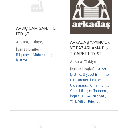
ARDIÇ CAM SAN. TİC.
LTD. ŞTİ.
Ankara, Türkiye,
ARKADAŞ YAYINCILIK
VE PAZARLAMA DIŞ
İlgili Bölüm(ler):
TİCARET LTD. ŞTİ.
Bilgisayar Mühendisliği
,
İşletme
Ankara, Türkiye,
İlgili Bölüm(ler):
İktisat
,
İşletme
,
Siyaset Bilimi ve
Uluslararası İlişkiler
,
Uluslararası Girişimcilik
,
Görsel İletişim Tasarımı
,
İngiliz Dili ve Edebiyatı
,
Türk Dili ve Edebiyatı