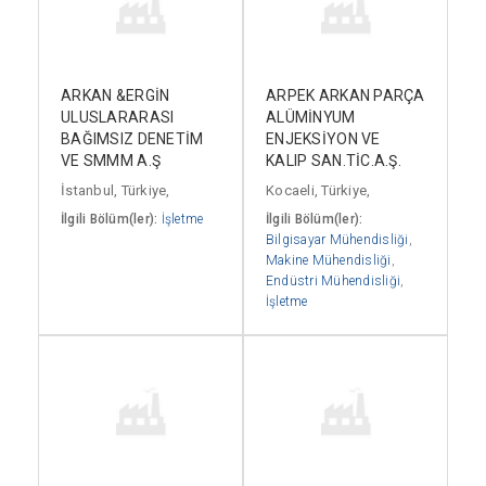
ARKAN &ERGİN
ARPEK ARKAN PARÇA
ULUSLARARASI
ALÜMİNYUM
BAĞIMSIZ DENETİM
ENJEKSİYON VE
VE SMMM A.Ş
KALIP SAN.TİC.A.Ş.
İstanbul, Türkiye,
Kocaeli, Türkiye,
İlgili Bölüm(ler):
İşletme
İlgili Bölüm(ler):
Bilgisayar Mühendisliği
,
Makine Mühendisliği
,
Endüstri Mühendisliği
,
İşletme