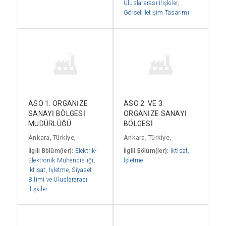
Uluslararası İlişkiler
,
Görsel İletişim Tasarımı
ASO 1. ORGANİZE
ASO 2. VE 3.
SANAYİ BÖLGESİ
ORGANİZE SANAYİ
MÜDÜRLÜĞÜ
BÖLGESİ
Ankara, Türkiye,
Ankara, Türkiye,
İlgili Bölüm(ler):
Elektrik-
İlgili Bölüm(ler):
İktisat
,
Elektronik Mühendisliği
,
İşletme
İktisat
,
İşletme
,
Siyaset
Bilimi ve Uluslararası
İlişkiler