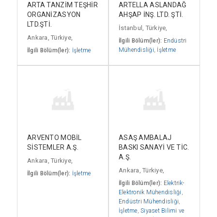
ARTA TANZİM TEŞHİR
ARTELLA ASLANDAĞ
ORGANİZASYON
AHŞAP İNŞ. LTD. ŞTİ.
LTD.ŞTİ.
İstanbul, Türkiye,
Ankara, Türkiye,
İlgili Bölüm(ler):
Endüstri
Mühendisliği
,
İşletme
İlgili Bölüm(ler):
İşletme
ARVENTO MOBİL
ASAŞ AMBALAJ
SİSTEMLER A.Ş.
BASKI SANAYİ VE TİC.
A.Ş.
Ankara, Türkiye,
Ankara, Türkiye,
İlgili Bölüm(ler):
İşletme
İlgili Bölüm(ler):
Elektrik-
Elektronik Mühendisliği
,
Endüstri Mühendisliği
,
İşletme
,
Siyaset Bilimi ve