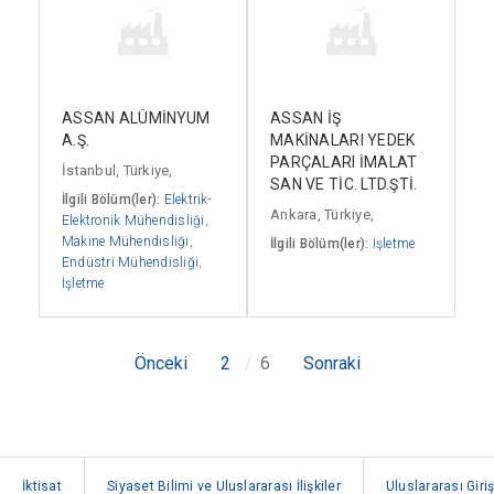
ASSAN ALÜMİNYUM
ASSAN İŞ
A.Ş.
MAKİNALARI YEDEK
PARÇALARI İMALAT
İstanbul, Türkiye,
SAN VE TİC. LTD.ŞTİ.
İlgili Bölüm(ler):
Elektrik-
Ankara, Türkiye,
Elektronik Mühendisliği
,
Makine Mühendisliği
,
İlgili Bölüm(ler):
İşletme
Endüstri Mühendisliği
,
İşletme
Önceki
2
6
Sonraki
İktisat
Siyaset Bilimi ve Uluslararası İlişkiler
Uluslararası Giriş