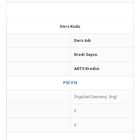
Ders Kodu
Ders Adı
Kredi Sayısı
AKTS Kredisi
PSİ 313
Örgütsel Davranış (İng)
3
6