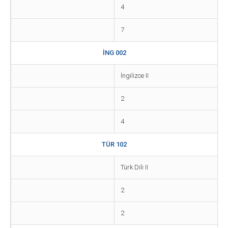
4
7
İNG 002
İngilizce II
2
4
TÜR 102
Türk Dili II
2
2