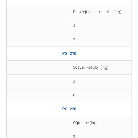
Psikoloji için İstatistik II (İng)
4
7
PSİ 210
Sosyal Psikoloji (İng)
3
6
PSİ 220
Öğrenme (İng)
3