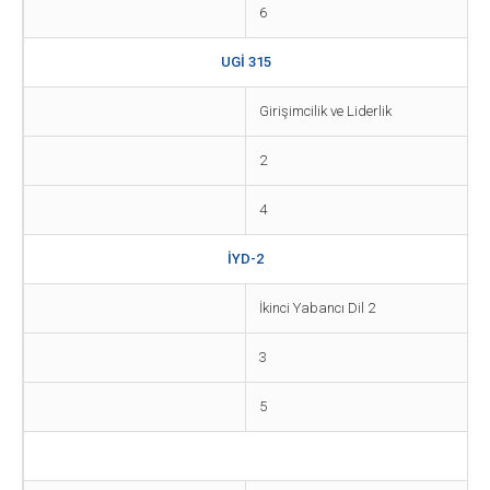
6
UGİ 315
Girişimcilik ve Liderlik
2
4
İYD-2
İkinci Yabancı Dil 2
3
5