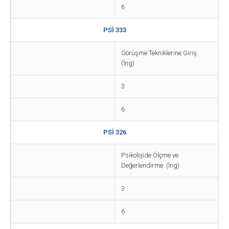
6
PSİ 333
Görüşme Tekniklerine Giriş
(İng)
3
6
PSİ 326
Psikolojide Ölçme ve
Değerlendirme (İng)
3
6