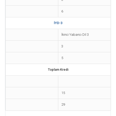
6
İYD-3
İkinci Yabancı Dil 3
3
5
Toplam Kredi
15
29