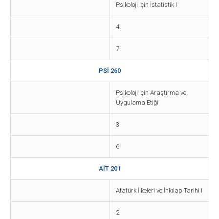
Psikoloji için İstatistik I
4
7
PSİ 260
Psikoloji için Araştırma ve
Uygulama Etiği
3
6
AİT 201
Atatürk İlkeleri ve İnkılap Tarihi I
2