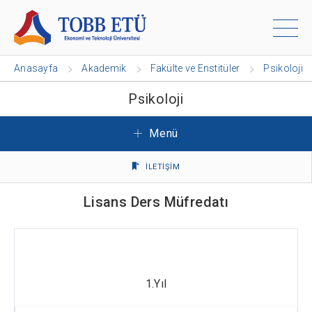
Anasayfa
Akademik
Fakülte ve Enstitüler
Psikoloji
Psikoloji
Menü
İLETİŞİM
Lisans Ders Müfredatı
1.Yıl