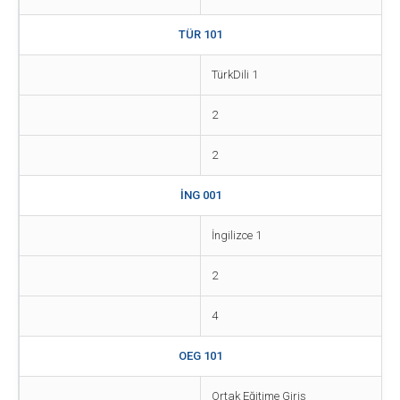
TÜR 101
TürkDili 1
2
2
İNG 001
İngilizce 1
2
4
OEG 101
Ortak Eğitime Giriş