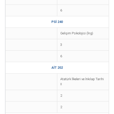
6
PSİ 240
Gelişim Psikolojisi (İng)
3
6
AİT 202
Atatürk İlkeleri ve İnkılap Tarihi
II
2
2