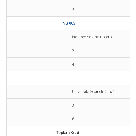
2
İNG 003
İngilizce Yazma Becerileri
2
4
Üniversite Seçmeli Ders 1
3
6
Toplam Kredi