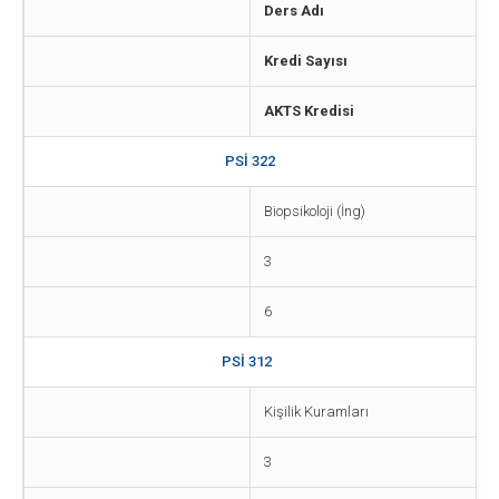
Ders Adı
Kredi Sayısı
AKTS Kredisi
PSİ 322
Biopsikoloji (İng)
3
6
PSİ 312
Kişilik Kuramları
3