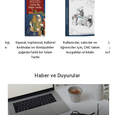
ji,
Siyasal, toplumsal, kültürel
Kullanıcılar, satıcılar ve
Learning
kırılmalar ve dönüşümler
öğrenciler için, CNC takım
profess
ışığında farklı bir İslam
tezgahları el kitabı
schools of
Tarihi
Haber ve Duyurular