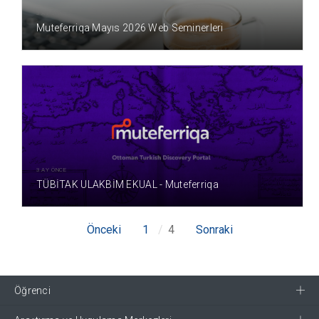
3 AY ÖNCE
Muteferriqa Mayıs 2026 Web Seminerleri
3 AY ÖNCE
TÜBİTAK ULAKBİM EKUAL - Muteferriqa
Önceki
1
4
Sonraki
Öğrenci