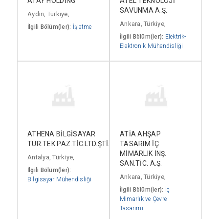
ATAY HOLDİNG
ATEL TEKNOLOJİ
SAVUNMA A.Ş.
Aydın, Türkiye,
Ankara, Türkiye,
İlgili Bölüm(ler):
İşletme
İlgili Bölüm(ler):
Elektrik-
Elektronik Mühendisliği
ATHENA BİLGİSAYAR
ATİA AHŞAP
TUR.TEK.PAZ.TİC.LTD.ŞTİ.
TASARIM İÇ
MİMARLIK İNŞ.
Antalya, Türkiye,
SAN.TİC. A.Ş.
İlgili Bölüm(ler):
Ankara, Türkiye,
Bilgisayar Mühendisliği
İlgili Bölüm(ler):
İç
Mimarlık ve Çevre
Tasarımı