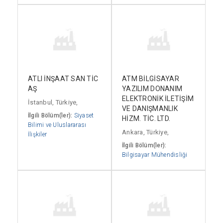
ATLI İNŞAAT SAN TİC
ATM BİLGİSAYAR
AŞ
YAZILIM DONANIM
ELEKTRONİK İLETİŞİM
İstanbul, Türkiye,
VE DANIŞMANLIK
İlgili Bölüm(ler):
Siyaset
HİZM. TİC. LTD.
Bilimi ve Uluslararası
Ankara, Türkiye,
İlişkiler
İlgili Bölüm(ler):
Bilgisayar Mühendisliği