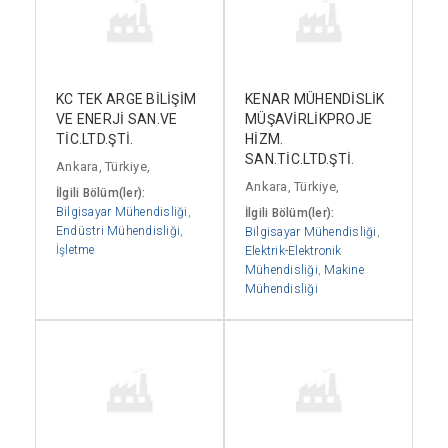
KC TEK ARGE BİLİŞİM
KENAR MÜHENDİSLİK
VE ENERJİ SAN.VE
MÜŞAVİRLİKPROJE
TİC.LTD.ŞTİ.
HİZM.
SAN.TİC.LTD.ŞTİ.
Ankara, Türkiye,
Ankara, Türkiye,
İlgili Bölüm(ler):
Bilgisayar Mühendisliği
,
İlgili Bölüm(ler):
Endüstri Mühendisliği
,
Bilgisayar Mühendisliği
,
İşletme
Elektrik-Elektronik
Mühendisliği
,
Makine
Mühendisliği