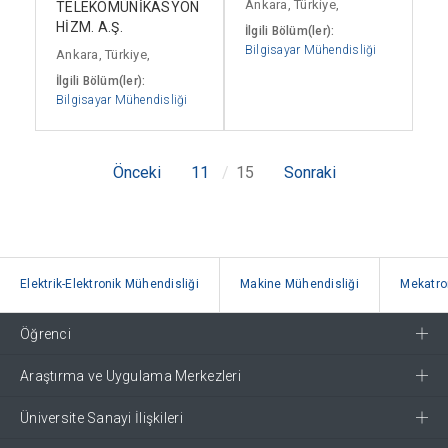
Ankara, Türkiye,
TELEKOMÜNİKASYON
HİZM. A.Ş.
İlgili Bölüm(ler):
Bilgisayar Mühendisliği
Ankara, Türkiye,
İlgili Bölüm(ler):
Bilgisayar Mühendisliği
Önceki
11
15
Sonraki
Elektrik-Elektronik Mühendisliği
Makine Mühendisliği
Mekatro
Öğrenci
Araştırma ve Uygulama Merkezleri
Üniversite Sanayi İlişkileri