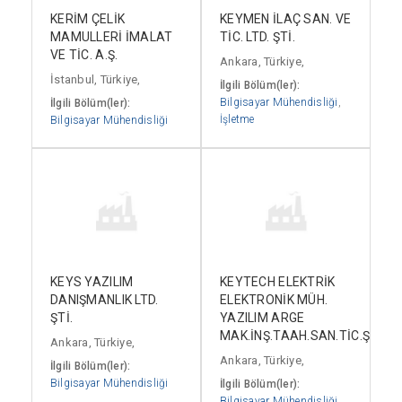
KERİM ÇELİK
KEYMEN İLAÇ SAN. VE
MAMULLERİ İMALAT
TİC. LTD. ŞTİ.
VE TİC. A.Ş.
Ankara, Türkiye,
İstanbul, Türkiye,
İlgili Bölüm(ler):
Bilgisayar Mühendisliği
,
İlgili Bölüm(ler):
İşletme
Bilgisayar Mühendisliği
KEYS YAZILIM
KEYTECH ELEKTRİK
DANIŞMANLIK LTD.
ELEKTRONİK MÜH.
ŞTİ.
YAZILIM ARGE
MAK.İNŞ.TAAH.SAN.TİC.ŞTD.ŞT
Ankara, Türkiye,
Ankara, Türkiye,
İlgili Bölüm(ler):
Bilgisayar Mühendisliği
İlgili Bölüm(ler):
Bilgisayar Mühendisliği
,