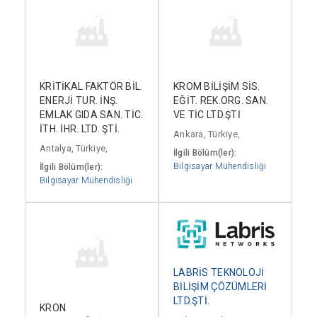
KRİTİKAL FAKTÖR BİL.
KROM BİLİŞİM SİS.
ENERJİ TUR. İNŞ.
EĞİT. REK.ORG. SAN.
EMLAK GIDA SAN. TİC.
VE TİC LTD.ŞTİ
İTH. İHR. LTD. ŞTİ.
Ankara, Türkiye,
Antalya, Türkiye,
İlgili Bölüm(ler):
Bilgisayar Mühendisliği
İlgili Bölüm(ler):
Bilgisayar Mühendisliği
LABRİS TEKNOLOJİ
BİLİŞİM ÇÖZÜMLERİ
LTD.ŞTİ.
KRON