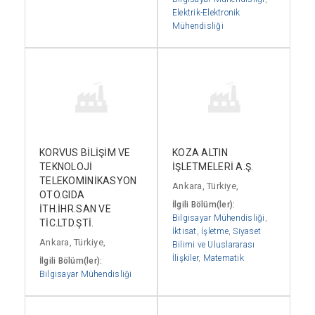
Elektrik-Elektronik
Mühendisliği
KORVUS BİLİŞİM VE
KOZA ALTIN
TEKNOLOJİ
İŞLETMELERİ A.Ş.
TELEKOMİNİKASYON
Ankara, Türkiye,
OTO.GIDA
İlgili Bölüm(ler):
İTH.İHR.SAN VE
Bilgisayar Mühendisliği
,
TİC.LTD.ŞTİ.
İktisat
,
İşletme
,
Siyaset
Ankara, Türkiye,
Bilimi ve Uluslararası
İlişkiler
,
Matematik
İlgili Bölüm(ler):
Bilgisayar Mühendisliği