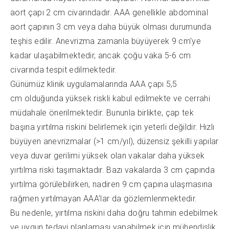
aort çapı 2 cm civarındadır. AAA genellikle abdominal
aort çapının 3 cm veya daha büyük olması durumunda
teşhis edilir. Anevrizma zamanla büyüyerek 9 cm'ye
kadar ulaşabilmektedir, ancak çoğu vaka 5-6 cm
civarında tespit edilmektedir.
Günümüz klinik uygulamalarında AAA çapı 5,5
cm olduğunda yüksek riskli kabul edilmekte ve cerrahi
müdahale önerilmektedir. Bununla birlikte, çap tek
başına yırtılma riskini belirlemek için yeterli değildir. Hızlı
büyüyen anevrizmalar (>1 cm/yıl), düzensiz şekilli yapılar
veya duvar gerilimi yüksek olan vakalar daha yüksek
yırtılma riski taşımaktadır. Bazı vakalarda 3 cm çapında
yırtılma görülebilirken, nadiren 9 cm çapına ulaşmasına
rağmen yırtılmayan AAA’lar da gözlemlenmektedir.
Bu nedenle, yırtılma riskini daha doğru tahmin edebilmek
ve uygun tedavi planlaması yapabilmek için mühendislik