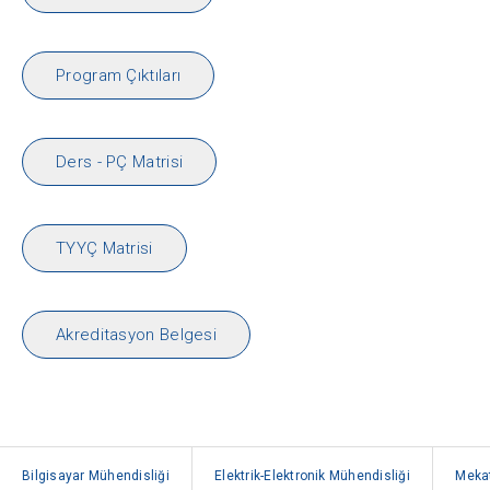
Program Çıktıları
Ders - PÇ Matrisi
TYYÇ Matrisi
Akreditasyon Belgesi
Bilgisayar Mühendisliği
Elektrik-Elektronik Mühendisliği
Mekat