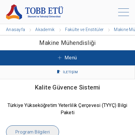
Anasayfa
Akademik
Fakülte ve Enstitüler
Makine Mü
Makine Mühendisliği
Menü
İLETİŞİM
Kalite Güvence Sistemi
Türkiye Yükseköğretim Yeterlilik Çerçevesi (TYYÇ) Bilgi
Paketi
Program Bilgileri