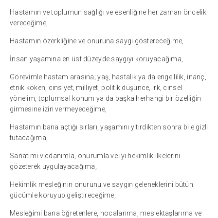
Hastamın ve toplumun sağlığı ve esenliğine her zaman öncelik
vereceğime,
Hastamın özerkliğine ve onuruna saygı göstereceğime,
İnsan yaşamına en üst düzeyde saygıyı koruyacağıma,
Görevimle hastam arasına; yaş, hastalık ya da engellilik, inanç,
etnik köken, cinsiyet, milliyet, politik düşünce, ırk, cinsel
yönelim, toplumsal konum ya da başka herhangi bir özelliğin
girmesine izin vermeyeceğime,
Hastamın bana açtığı sırları, yaşamını yitirdikten sonra bile gizli
tutacağıma,
Sanatımı vicdanımla, onurumla ve iyi hekimlik ilkelerini
gözeterek uygulayacağıma,
Hekimlik mesleğinin onurunu ve saygın geleneklerini bütün
gücümle koruyup geliştireceğime,
Mesleğimi bana öğretenlere, hocalarıma, meslektaşlarıma ve