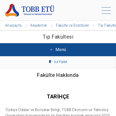
Anasayfa
Akademik
Fakülte ve Enstitüler
Tıp Fakült
Tıp Fakültesi
Menü
İLETİŞİM
Fakülte Hakkında
TARİHÇE
Türkiye Odalar ve Borsalar Birliği, TOBB Ekonomi ve Teknoloji
Üniversitesi bünyesinde bir tıp fakültesi kurmak amacıyla 2010