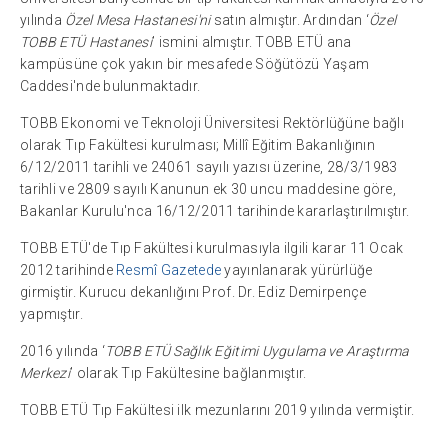
yılında
Özel Mesa Hastanesi'ni
satın almıştır. Ardından ‘
Özel
TOBB ETÜ Hastanesi
’ ismini almıştır. TOBB ETÜ ana
kampüsüne çok yakın bir mesafede Söğütözü Yaşam
Caddesi'nde bulunmaktadır.
TOBB Ekonomi ve Teknoloji Üniversitesi Rektörlüğüne bağlı
olarak Tıp Fakültesi kurulması; Millî Eğitim Bakanlığının
6/12/2011 tarihli ve 24061 sayılı yazısı üzerine, 28/3/1983
tarihli ve 2809 sayılı Kanunun ek 30 uncu maddesine göre,
Bakanlar Kurulu'nca 16/12/2011 tarihinde kararlaştırılmıştır.
TOBB ETÜ'de Tıp Fakültesi kurulmasıyla ilgili karar 11 Ocak
2012 tarihinde
Resmî Gazetede
yayınlanarak yürürlüğe
girmiştir. Kurucu dekanlığını Prof. Dr. Ediz Demirpençe
yapmıştır.
2016 yılında ‘
TOBB ETÜ Sağlık Eğitimi Uygulama ve Araştırma
Merkezi
’ olarak Tıp Fakültesine bağlanmıştır.
TOBB ETÜ Tıp Fakültesi ilk mezunlarını 2019 yılında vermiştir.