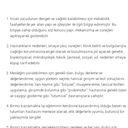
İnsan vücudunun dengeli ve sağlıklı kalabilmesi için metabolik
faaliyetlerde yer alan yapı ve işleyişler ile ilgili bilgiyi edinmiştir. Bu
bilgiye sahip olduğunu söz konusu yapı, mekanizma ve süreçleri
açıklayarak gösterebilir.
Hastalıkların nedenleri, ortaya çıkış süreçleri, klinik belirti ve bulgularıyla
sağlığın korunmasına engel olacak ve bozulmasına yol açacak genetik,
biyokimyasal, mikrobiyolojik, toksik, çevresel, sosyal, vd. nedenleri ortaya
koyup tarif edebilir.
Mesleğini yürütebilmesi için gerekli olan; bulgu derleme ve
değerlendirme, uygun yöntemi seçme, tanısal girişim ve test sonuçlarını
değerlendirme, tanı koyma gibi “bilişsel”, muayene etme, tanısal testleri
uygulama, girişimde bulunma gibi “psikomotor”, hastasına gerekli özeni
ve saygıyı gösterme gibi “tutumsal” davranışlara sahiptir.
Birinci basamakta tıp eğitiminin kendisine kazandırmış olduğu beceri ve
tutumları hastasını merkeze alarak, etik değerlerle uyumlu, bütüncül bir
yaklaşımla sergiler.
Birinci basamakta gerçekleştirilmesi gereken ve her yaş grubu için