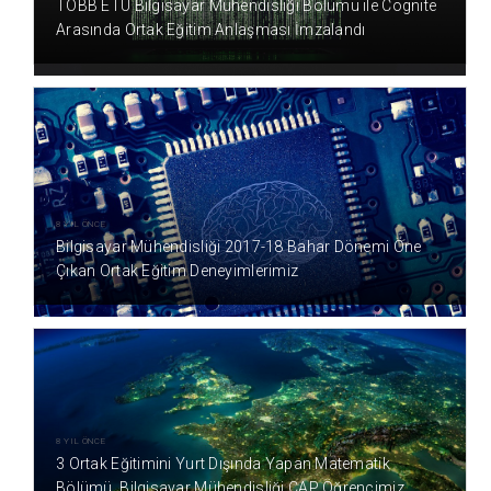
TOBB ETÜ Bilgisayar Mühendisliği Bölümü ile Cognite
Arasında Ortak Eğitim Anlaşması İmzalandı
8 YIL ÖNCE
Bilgisayar Mühendisliği 2017-18 Bahar Dönemi Öne
Çıkan Ortak Eğitim Deneyimlerimiz
8 YIL ÖNCE
3 Ortak Eğitimini Yurt Dışında Yapan Matematik
Bölümü, Bilgisayar Mühendisliği ÇAP Öğrencimiz