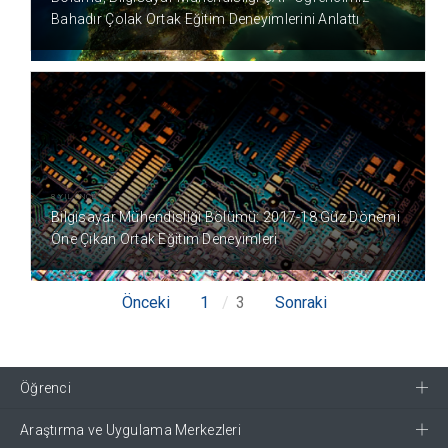
Bahadır Çolak Ortak Eğitim Deneyimlerini Anlattı
8 YIL ÖNCE
Bilgisayar Mühendisliği Bölümü: 2017-18 Güz Dönemi
Öne Çıkan Ortak Eğitim Deneyimleri
Önceki
1
3
Sonraki
Öğrenci
Araştırma ve Uygulama Merkezleri