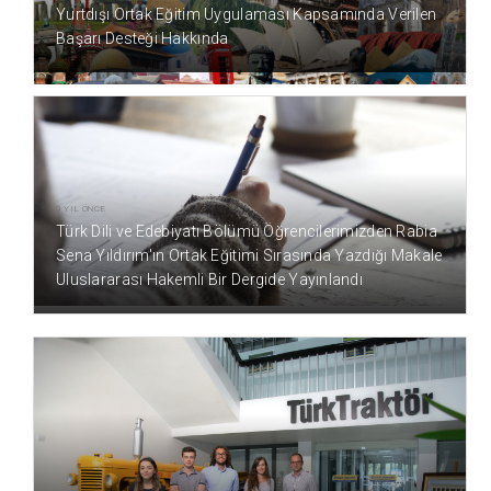
Yurtdışı Ortak Eğitim Uygulaması Kapsamında Verilen
Başarı Desteği Hakkında
9 YIL ÖNCE
Türk Dili ve Edebiyatı Bölümü Öğrencilerimizden Rabia
Sena Yıldırım'ın Ortak Eğitimi Sırasında Yazdığı Makale
Uluslararası Hakemli Bir Dergide Yayınlandı