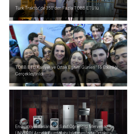
9 YIL ÖNCE
Türk Traktör’de 350’den Fazla TOBB ETÜ’lü
9 YIL ÖNCE
TOBB ETÜ Kariyer ve Ortak Eğitim Günleri ’16 Etkinliği
Gerçekleştirildi
9 YIL ÖNCE
Endüstriyel Tasarım 3. Sınıf Öğrencisi Mervenaz
ÜNVERDİ Arçelik Buzdolabı İşletmesi’nde Ortak