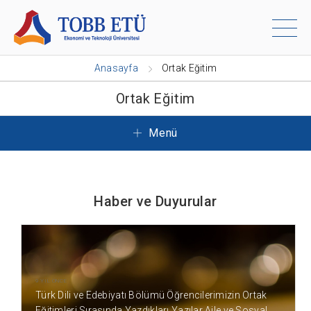
Anasayfa
Ortak Eğitim
Ortak Eğitim
Menü
Haber ve Duyurular
9 YIL ÖNCE
Türk Dili ve Edebiyatı Bölümü Öğrencilerimizin Ortak
Eğitimleri Sırasında Yazdıkları Yazılar Aile ve Sosyal