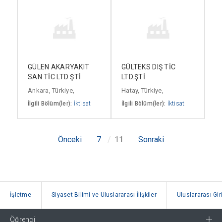
GÜLEN AKARYAKIT
GÜLTEKS DIŞ TİC
SAN TİC LTD ŞTİ
LTD.ŞTİ.
Ankara, Türkiye,
Hatay, Türkiye,
İlgili Bölüm(ler):
İktisat
İlgili Bölüm(ler):
İktisat
Önceki
7
11
Sonraki
İşletme
Siyaset Bilimi ve Uluslararası İlişkiler
Uluslararası Gir
Öğrenci