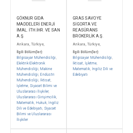
GÖKNUR GIDA
GRAS SAVOYE
MADDELERİ ENERJİ
SİGORTA VE
İMAL. İTH.İHR. VE SAN
REASÜRANS
A.Ş.
BROKERLİK A.Ş.
Ankara, Türkiye,
Ankara, Türkiye,
İlgili Bölüm(ler):
İlgili Bölüm(ler):
Bilgisayar Mühendisliği
,
Bilgisayar Mühendisliği
,
Elektrik-Elektronik
İktisat
,
İşletme
,
Mühendisliği
,
Makine
Matematik
,
İngiliz Dili ve
Mühendisliği
,
Endüstri
Edebiyatı
Mühendisliği
,
İktisat
,
İşletme
,
Siyaset Bilimi ve
Uluslararası İlişkiler
,
Uluslararası Girişimcilik
,
Matematik
,
Hukuk
,
İngiliz
Dili ve Edebiyatı
,
Siyaset
Bilimi ve Uluslararası
İlişkiler