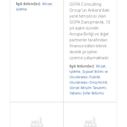
İlgili Bölüm(ler):
İktisat
,
GOPA Consulting
İşletme
Group'un Ankara'daki
yerel temsilcisi olan
GOPA Danışmanlık, 10
yılı aşkın süredir
Avrupa Birliği ve diğer
partnerler tarafından
finanse edilen teknik
destek projeleri
üzerine çalışmaktadır.
İlgili Bölüm(ler):
İktisat
,
İşletme
,
Siyaset Bilimi ve
Uluslararası İlişkiler
,
Uluslararası Girişimcilik
,
Görsel İletişim Tasarımı
,
Yabancı Diller Bölümü