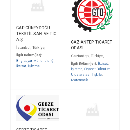
GAP GÜNEYDOĞU
TEKSTİL SAN. VE TİC.
A.Ş.
GAZİANTEP TİCARET
İstanbul, Türkiye,
ODASI
İlgili Bölüm(ler):
Gaziantep, Türkiye,
Bilgisayar Mühendisliği
,
İlgili Bölüm(ler):
İktisat
,
İktisat
,
İşletme
İşletme
,
Siyaset Bilimi ve
Uluslararası İlişkiler
,
Matematik
GEBZE TİCARET