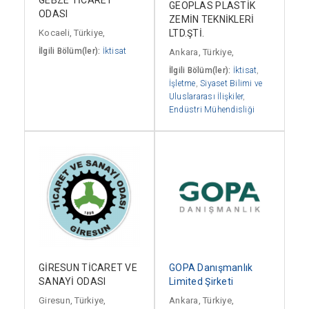
GEOPLAS PLASTİK
ODASI
ZEMİN TEKNİKLERİ
Kocaeli, Türkiye,
LTD.ŞTİ.
İlgili Bölüm(ler):
İktisat
Ankara, Türkiye,
İlgili Bölüm(ler):
İktisat
,
İşletme
,
Siyaset Bilimi ve
Uluslararası İlişkiler
,
Endüstri Mühendisliği
GİRESUN TİCARET VE
GOPA Danışmanlık
SANAYİ ODASI
Limited Şirketi
Giresun, Türkiye,
Ankara, Türkiye,