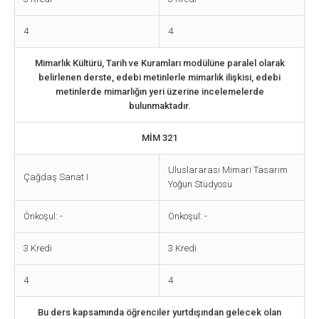
4
4
Mimarlık Kültürü, Tarih ve Kuramları modülüne paralel olarak
belirlenen derste, edebi metinlerle mimarlık ilişkisi, edebi
metinlerde mimarlığın yeri üzerine incelemelerde
bulunmaktadır.
MİM 321
Uluslararası Mimari Tasarım
Çağdaş Sanat I
Yoğun Stüdyosu
Önkoşul: -
Önkoşul: -
3 Kredi
3 Kredi
4
4
Bu ders kapsamında öğrenciler yurtdışından gelecek olan