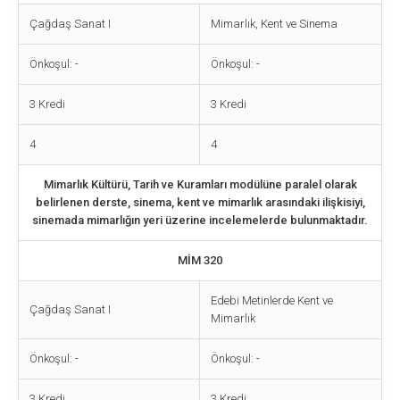
Çağdaş Sanat I
Mimarlık, Kent ve Sinema
Önkoşul: -
Önkoşul: -
3 Kredi
3 Kredi
4
4
Mimarlık Kültürü, Tarih ve Kuramları modülüne paralel olarak
belirlenen derste, sinema, kent ve mimarlık arasındaki ilişkisiyi,
sinemada mimarlığın yeri üzerine incelemelerde bulunmaktadır.
MİM 320
Edebi Metinlerde Kent ve
Çağdaş Sanat I
Mimarlık
Önkoşul: -
Önkoşul: -
3 Kredi
3 Kredi