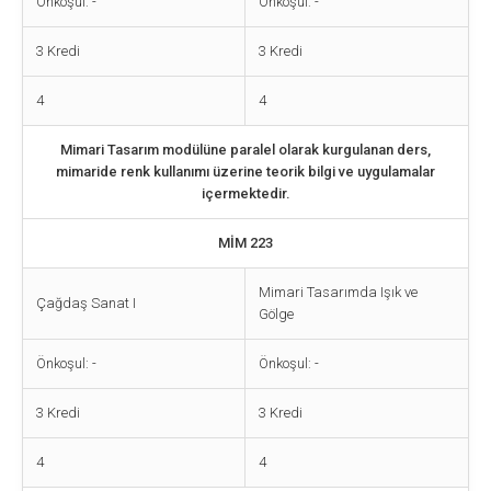
Önkoşul: -
Önkoşul: -
3 Kredi
3 Kredi
4
4
Mimari Tasarım modülüne paralel olarak kurgulanan ders,
mimaride renk kullanımı üzerine teorik bilgi ve uygulamalar
içermektedir.
MİM 223
Mimari Tasarımda Işık ve
Çağdaş Sanat I
Gölge
Önkoşul: -
Önkoşul: -
3 Kredi
3 Kredi
4
4