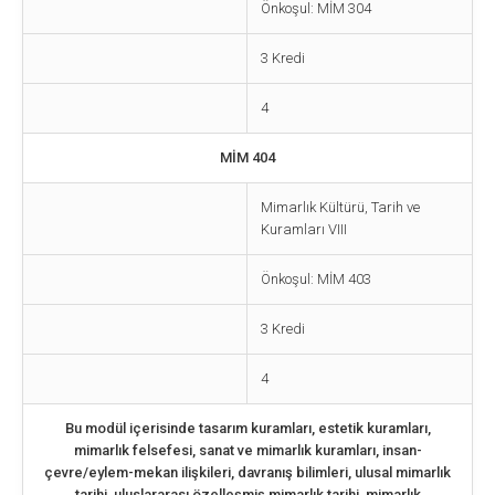
Önkoşul: MİM 304
3 Kredi
4
MİM 404
Mimarlık Kültürü, Tarih ve
Kuramları VIII
Önkoşul: MİM 403
3 Kredi
4
Bu modül içerisinde tasarım kuramları, estetik kuramları,
mimarlık felsefesi, sanat ve mimarlık kuramları, insan-
çevre/eylem-mekan ilişkileri, davranış bilimleri, ulusal mimarlık
tarihi, uluslararası özelleşmiş mimarlık tarihi, mimarlık