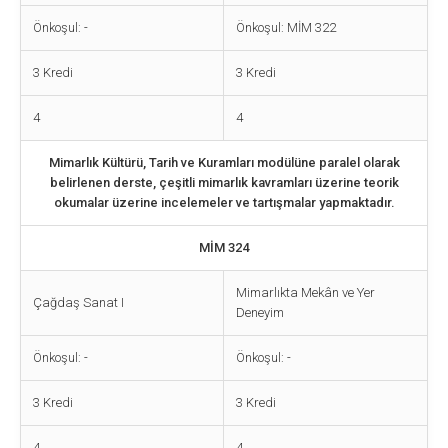
Önkoşul: -
Önkoşul: MİM 322
3 Kredi
3 Kredi
4
4
Mimarlık Kültürü, Tarih ve Kuramları modülüne paralel olarak
belirlenen derste, çeşitli mimarlık kavramları üzerine teorik
okumalar üzerine incelemeler ve tartışmalar yapmaktadır.
MİM 324
Mimarlıkta Mekân ve Yer
Çağdaş Sanat I
Deneyim
Önkoşul: -
Önkoşul: -
3 Kredi
3 Kredi
4
4