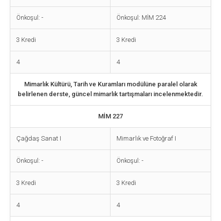
Önkoşul: -
Önkoşul: MİM 224
3 Kredi
3 Kredi
4
4
Mimarlık Kültürü, Tarih ve Kuramları modülüne paralel olarak
belirlenen derste, güncel mimarlık tartışmaları incelenmektedir.
MİM 227
Çağdaş Sanat I
Mimarlık ve Fotoğraf I
Önkoşul: -
Önkoşul: -
3 Kredi
3 Kredi
4
4