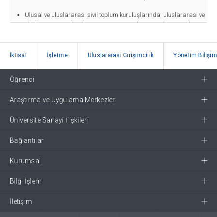
Ulusal ve uluslararası sivil toplum kuruluşlarında, uluslararası ve
uluslarüstü örgütlerde araştırmacı, uygulayıcı ve idari görevler
üstlenebilirler;
Elde ettikleri yetenekleri ve birikimi gerek kamu sektöründeki
İktisat
İşletme
Uluslararası Girişimcilik
Yönetim Bilişim
gerekse de özel sektördeki kariyerlerinde değerlendirebilirler.
Öğrenci
c. Mezuniyet Gereklilikleri
Araştırma ve Uygulama Merkezleri
Öğrenciler mezun olabilmek için tüm ders, yeterlik sınavı
ve tez koşullarını azami öğrencilik süresi içinde
Üniversite Sanayi İlişkileri
sağlamalıdır. Mezuniyet için en az 241 AKTS’ye, asgari
3,00 genel not ortalaması ile sahip olmalıdır.
Bağlantılar
d. Müfredat Planı
Kurumsal
Doktora derecesi almak için gerekli olan toplam kredi
Bilgi İşlem
sayısı: 21
Alınması gereken zorunlu dersler: 3 Ders + Seminer dersi
İletişim