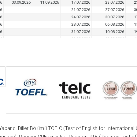
bancı Diller Bölümü TOEIC (Test of English for International
nguage), PearsonVUE sınavları, Pearson PTE (Pearson Test of 