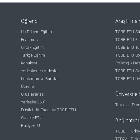
Öğrenci
Araştırma 
Üç Dönem Eğitim
TOBB ETÜ Sür
Erasmus
TOBB ETÜ Ene
Ortak Eğitim
TOBB ETÜ Tür
Türkçe Eğitim
TOBB ETÜ Sos
Konukevi
Psikolojik De
Yerleşkeden Videolar
TOBB ETÜ Sağ
Kontenjan ve Burslar
TOBB ETÜ Uy
Ücretler
Üniversite S
Uluslararası
Yerleşke 360
°
Teknoloji Tra
Erişilebilir Engelsiz TOBB ETÜ
Gazete ETÜ
Bağlantılar
RadyoETÜ
TOBB - Türkiy
TEPAV - Türki