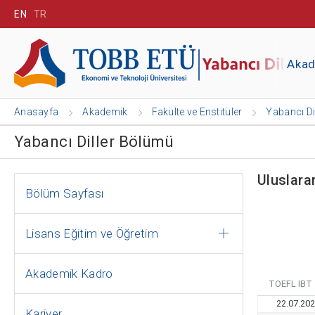
EN
TR
Aka
Anasayfa
Akademik
Fakülte ve Enstitüler
Yabancı Di
Yabancı Diller Bölümü
Uluslara
Bölüm Sayfası
Lisans Eğitim ve Öğretim
Akademik Kadro
Kariyer