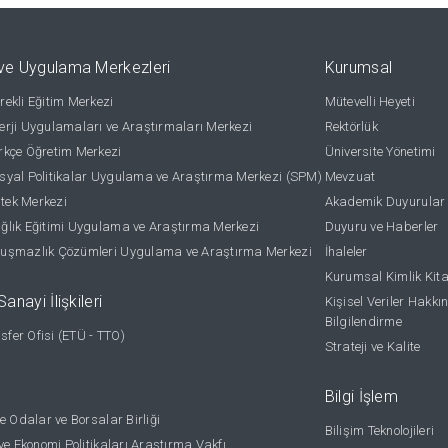
ve Uygulama Merkezleri
Kurumsal
ekli Eğitim Merkezi
Mütevelli Heyeti
rji Uygulamaları ve Araştırmaları Merkezi
Rektörlük
kçe Öğretim Merkezi
Üniversite Yönetimi
yal Politikalar Uygulama ve Araştırma Merkezi (SPM)
Mevzuat
stek Merkezi
Akademik Duyurular
lık Eğitimi Uygulama ve Araştırma Merkezi
Duyuru ve Haberler
uşmazlık Çözümleri Uygulama ve Araştırma Merkezi
İhaleler
Kurumsal Kimlik Kit
anayi İlişkileri
Kişisel Veriler Hakkı
Bilgilendirme
nsfer Ofisi (ETÜ - TTO)
Strateji ve Kalite
Bilgi İşlem
e Odalar ve Borsalar Birliği
Bilişim Teknolojileri
ye Ekonomi Politikaları Araştırma Vakfı