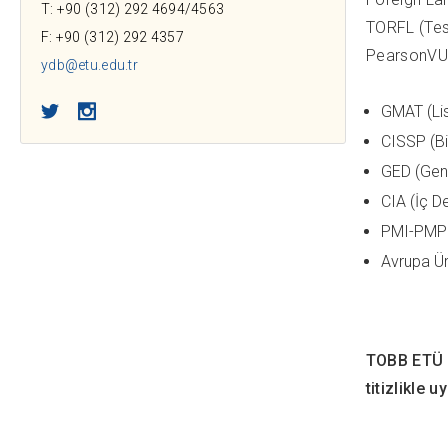
T: +90 (312) 292 4694/4563
TORFL (Test
F: +90 (312) 292 4357
PearsonVUE 
ydb@etu.edu.tr
Twitter
Instagram
GMAT (Li
CISSP (Bil
GED (Gene
CIA (İç D
PMI-PMP (
Avrupa Ür
TOBB ETÜ Y
titizlikle 