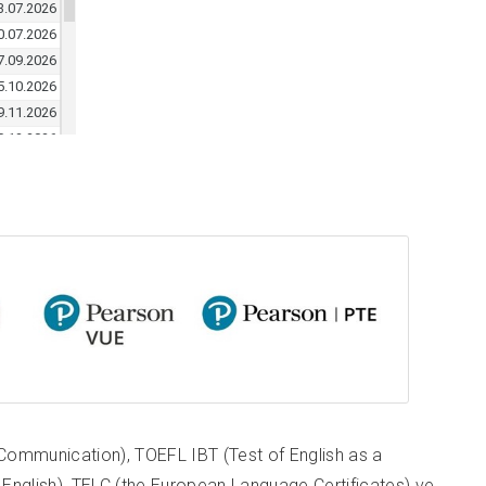
 Communication), TOEFL IBT (Test of English as a
English), TELC (the European Language Certificates) ve