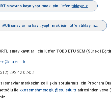
IBT sınavına kayıt yaptırmak için lütfen
tıklayınız
.
nVUE sınavlarına kayıt yaptırmak için lütfen
tıklayınız
.
RFL sınav kayıtları için lütfen TOBB ETÜ SEM (Sürekli Eğitim
em@etu.edu.tr
0312) 292 42 02-03
sı sınavlar merkezimize ilişkin sorularınız için Program Dış
toğlu ile
kkosemehmetoglu@etu.edu.tr
adresinden veya (
niz