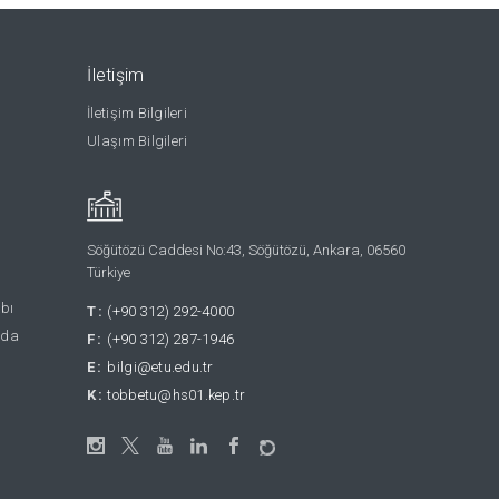
İletişim
İletişim Bilgileri
Ulaşım Bilgileri
Söğütözü Caddesi No:43, Söğütözü, Ankara, 06560
Türkiye
abı
T:
(+90 312) 292-4000
nda
F:
(+90 312) 287-1946
E:
bilgi@etu.edu.tr
K:
tobbetu@hs01.kep.tr