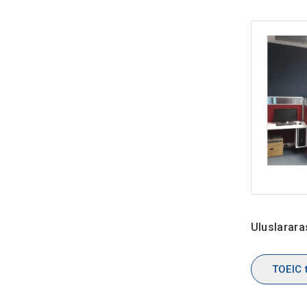
Uluslararas
TOEIC t