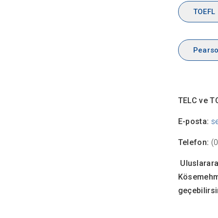
TOEFL 
Pearso
TELC ve TO
E-posta:
s
Telefon:
(
Uluslarara
Kösemehme
geçebilirsi