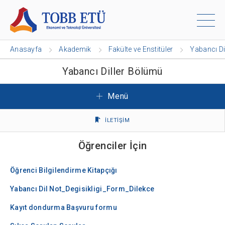
Anasayfa
Akademik
Fakülte ve Enstitüler
Yabancı Di
Yabancı Diller Bölümü
Menü
İLETİŞİM
Öğrenciler İçin
Öğrenci Bilgilendirme Kitapçığı
Yabancı Dil Not_Degisikligi_Form_Dilekce
Kayıt dondurma Başvuru formu