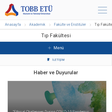
Anasayfa
Akademik
Fakülte ve Enstitüler
Tıp Fakült
Tıp Fakültesi
Menü
İLETİŞİM
Haber ve Duyurular
4 YIL ÖNCE
"Ethical Challenges During COVID-19 Pandemic: