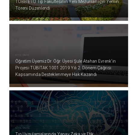
TOBB ETÜ Tıp Fakültesinin Yeni Mezunları için Yemin
Töreni Düzenlendi
6 YIL ÖNCE
Öğretim Üyemiz Dr. Öğr. Üyesi Şule Atahan Evrenk’in
Projesi TÜBİTAK 1001 2019 Yılı 2. Dönem Çağrısı
Kapsamında Desteklenmeye Hak Kazandı
6 YIL ÖNCE
Tıp Uygulamalarında Yapay Zeka ve Etik