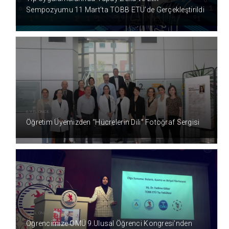
Sempozyumu 11 Mart’ta TOBB ETÜ’de Gerçekleştirildi
6 YIL ÖNCE
Öğretim Üyemizden “Hücrelerin Dili” Fotoğraf Sergisi
6 YIL ÖNCE
Öğrencimize OMÜ 9.Ulusal Öğrenci Kongresi’nden