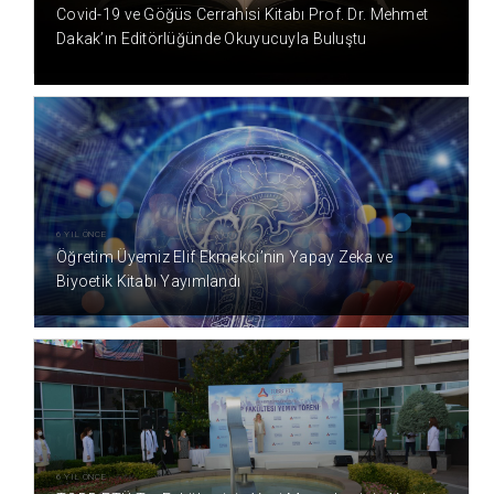
Covid-19 ve Göğüs Cerrahisi Kitabı Prof. Dr. Mehmet
Dakak’ın Editörlüğünde Okuyucuyla Buluştu
6 YIL ÖNCE
Öğretim Üyemiz Elif Ekmekci’nin Yapay Zeka ve
Biyoetik Kitabı Yayımlandı
6 YIL ÖNCE