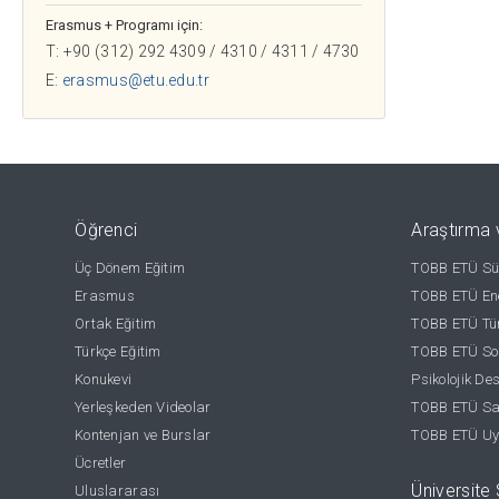
Erasmus + Programı için:
T: +90 (312) 292 4309 / 4310 / 4311 / 4730
E:
erasmus@etu.edu.tr
Öğrenci
Araştırma 
Üç Dönem Eğitim
TOBB ETÜ Sür
Erasmus
TOBB ETÜ Ene
Ortak Eğitim
TOBB ETÜ Tür
Türkçe Eğitim
TOBB ETÜ Sos
Konukevi
Psikolojik De
Yerleşkeden Videolar
TOBB ETÜ Sağ
Kontenjan ve Burslar
TOBB ETÜ Uy
Ücretler
Üniversite S
Uluslararası