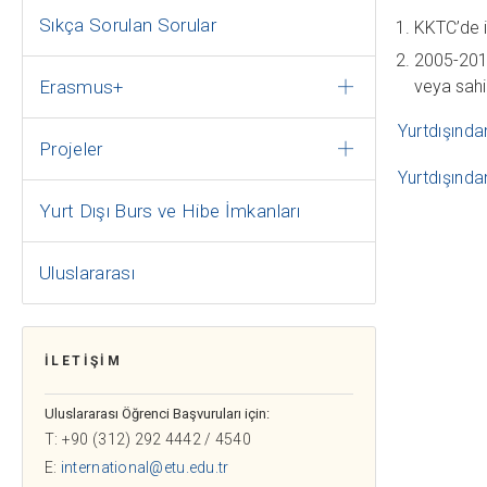
Sıkça Sorulan Sorular
KKTC’de i
2005-2010
Erasmus+
veya sahi
Yurtdışınd
Projeler
Yurtdışınd
Yurt Dışı Burs ve Hibe İmkanları
Uluslararası
İLETİŞİM
Uluslararası Öğrenci Başvuruları için:
T: +90 (312) 292 4442 / 4540
E:
international@etu.edu.tr