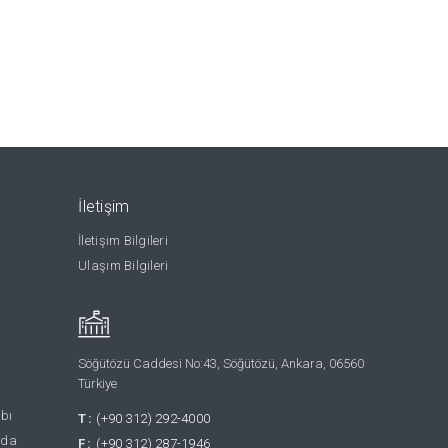
İletişim
İletişim Bilgileri
Ulaşım Bilgileri
Söğütözü Caddesi No:43, Söğütözü, Ankara, 06560
Türkiye
abı
T:
(+90 312) 292-4000
nda
F:
(+90 312) 287-1946