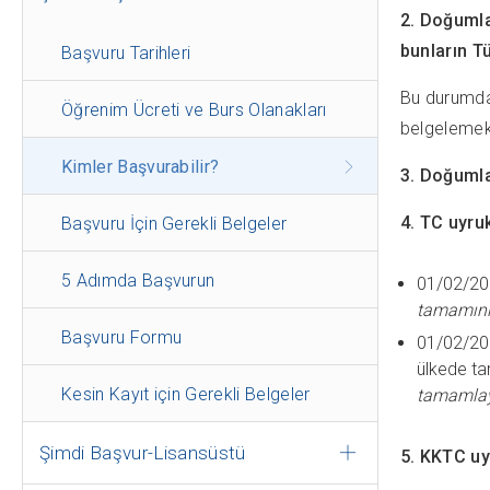
2. Doğumla
bunların T
Başvuru Tarihleri
Bu durumdak
Öğrenim Ücreti ve Burs Olanakları
belgelemek
Kimler Başvurabilir?
3. Doğumla
4. TC uyru
Başvuru İçin Gerekli Belgeler
5 Adımda Başvurun
01/02/201
tamamını 
Başvuru Formu
01/02/201
ülkede t
Kesin Kayıt için Gerekli Belgeler
tamamlaya
Şimdi Başvur-Lisansüstü
5. KKTC uy