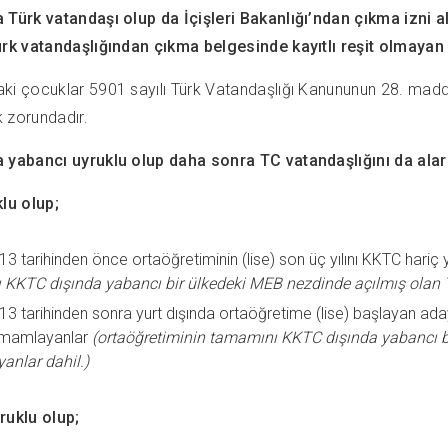
 Türk vatandaşı olup da İçişleri Bakanlığı’ndan çıkma izni a
ürk vatandaşlığından çıkma belgesinde kayıtlı reşit olmayan
i çocuklar 5901 sayılı Türk Vatandaşlığı Kanununun 28. maddes
 zorundadır.
 yabancı uyruklu olup daha sonra TC vatandaşlığını da alara
klu olup;
3 tarihinden önce ortaöğretiminin (lise) son üç yılını KKTC hari
KKTC dışında yabancı bir ülkedeki MEB nezdinde açılmış olan 
3 tarihinden sonra yurt dışında ortaöğretime (lise) başlayan ad
amamlayanlar
(ortaöğretiminin tamamını KKTC dışında yabancı b
nlar dahil.)
ruklu olup;