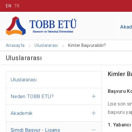
EN
TR
Aka
Anasayfa
Uluslararası
Kimler Başvurabilir?
Uluslararası
Kimler B
Uluslararası
Başvuru Ko
Neden TOBB ETÜ?
Lise son sı
başvuru yap
Akademik
1. Yabancı
Şimdi Başvur - Lisans