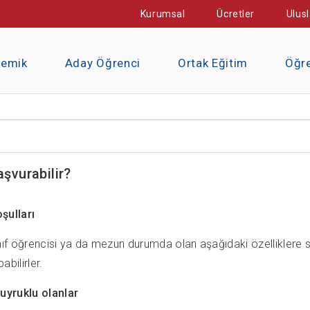
Kurumsal
Ücretler
Ulusl
demik
Aday Öğrenci
Ortak Eğitim
Öğre
aşvurabilir?
şulları
nıf öğrencisi ya da mezun durumda olan aşağıdaki özelliklere 
abilirler.
 uyruklu olanlar