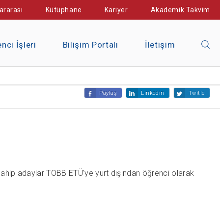
ararası
Kütüphane
Kariyer
Akademik Takvim
nci İşleri
Bilişim Portalı
İletişim
Paylaş
Linkedin
Twitle
sahip adaylar TOBB ETÜ'ye yurt dışından öğrenci olarak