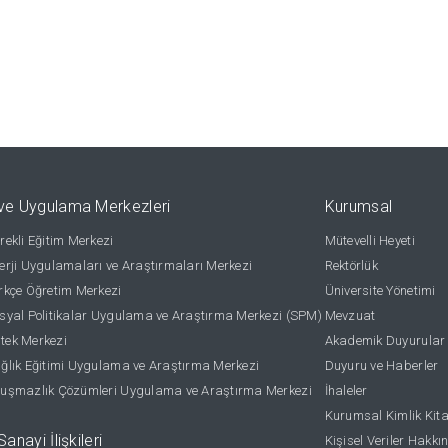
ve Uygulama Merkezleri
Kurumsal
ekli Eğitim Merkezi
Mütevelli Heyeti
rji Uygulamaları ve Araştırmaları Merkezi
Rektörlük
kçe Öğretim Merkezi
Üniversite Yönetimi
yal Politikalar Uygulama ve Araştırma Merkezi (SPM)
Mevzuat
stek Merkezi
Akademik Duyurular
lık Eğitimi Uygulama ve Araştırma Merkezi
Duyuru ve Haberler
uşmazlık Çözümleri Uygulama ve Araştırma Merkezi
İhaleler
Kurumsal Kimlik Kit
anayi İlişkileri
Kişisel Veriler Hakkı