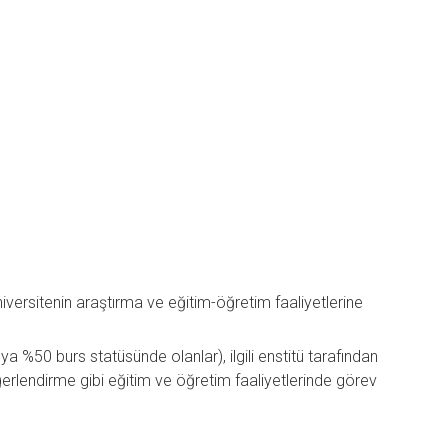
niversitenin araştırma ve eğitim-öğretim faaliyetlerine
a %50 burs statüsünde olanlar), ilgili enstitü tarafından
ğerlendirme gibi eğitim ve öğretim faaliyetlerinde görev