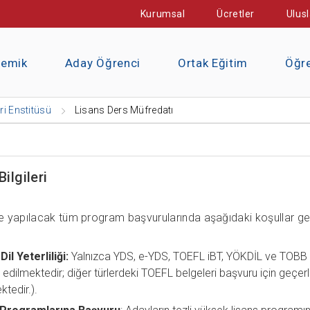
Kurumsal
Ücretler
Ulusl
demik
Aday Öğrenci
Ortak Eğitim
Öğre
ri Enstitüsü
Lisans Ders Müfredatı
ilgileri
 yapılacak tüm program başvurularında aşağıdaki koşullar geç
Dil Yeterliliği:
Yalnızca YDS, e-YDS, TOEFL iBT, YÖKDİL ve TOBB ET
 edilmektedir; diğer türlerdeki TOEFL belgeleri başvuru için geçerl
tedir.).