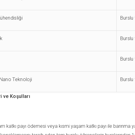
hendisliği
Burslu
ik
Burslu
k
Burslu
 Nano Teknoloji
Burslu
i ve Koşulları
am katkı payı ödemesi veya kısmi yaşam katkı payı ile barınma ya