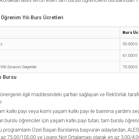
konaklamasını tercih eden tam burslu öğrencilerin burslarından 15
Öğrenim Yılı Burs Ücretleri
Burs Ücr
ns
50.000 tl
61.000 tl
lilik Sınavını Geçenler
70.000 tl
ı Bursu
önergenin ilgili maddesindeki şartları sağlayan ve Rektörlük tarafı
r.
am katkı payı veya kısmi yaşam katkı payı ile barınma yardımı seç
ı burslu öğrenciler için yaşam katkı payı tutarı, tam burslu öğrenci
ü programların Özel Başarı Burslarına başvuran adaylardan, ALES
 az 75,00/100,00 ve Lisans Not Ortalaması olarak en az 3,00/4,00 b