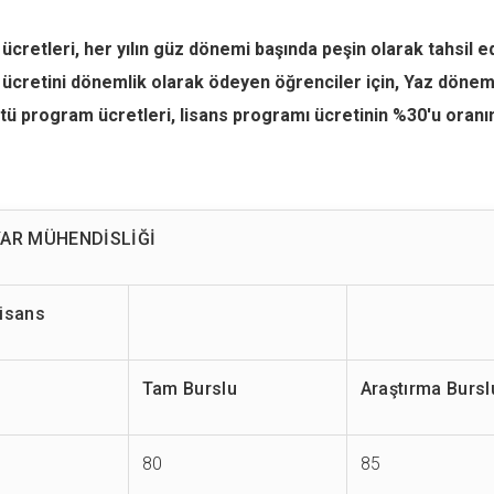
cretleri, her yılın güz dönemi başında peşin olarak tahsil edi
ücretini dönemlik olarak ödeyen öğrenciler için, Yaz dönemi
tü program ücretleri, lisans programı ücretinin %30'u oranın
YAR MÜHENDİSLİĞİ
isans
Tam Burslu
Araştırma Bursl
80
85