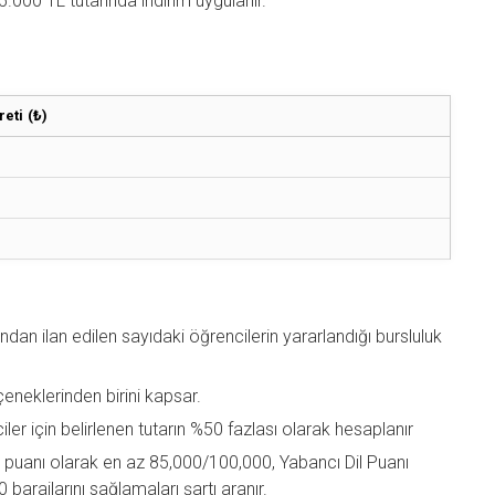
.000 TL tutarında indirim uygulanır.
eti (₺)
ndan ilan edilen sayıdaki öğrencilerin yararlandığı bursluluk
eneklerinden birini kapsar.
ler için belirlenen tutarın %50 fazlası olarak hesaplanır
 puanı olarak en az 85,000/100,000, Yabancı Dil Puanı
arajlarını sağlamaları şartı aranır.