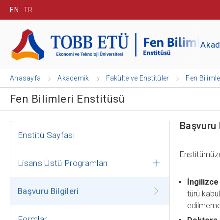
EN
TR
Aka
Anasayfa
Akademik
Fakülte ve Enstitüler
Fen Bilimle
Fen Bilimleri Enstitüsü
Başvuru B
Enstitü Sayfası
Enstitümüze
Lisans Üstü Programları
İngilizce 
Başvuru Bilgileri
türü kabul
edilmemek
Formlar