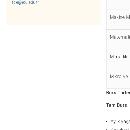
fbe@etu.edu.tr
Makine Mü
Matemat
Mimarlı
Mikro ve
Burs Türler
Tam Burs
Aylık yaş