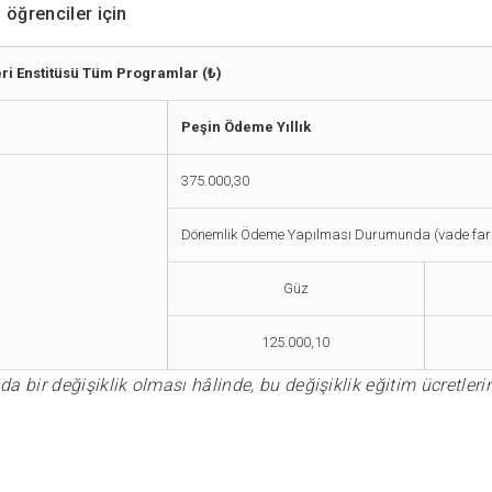
i öğrenciler için
eri Enstitüsü Tüm Programlar (₺)
Peşin Ödeme Yıllık
375.000,30
Dönemlik Ödeme Yapılması Durumunda (vade fark
Güz
125.000,10
a bir değişiklik olması hâlinde, bu değişiklik eğitim ücretleri