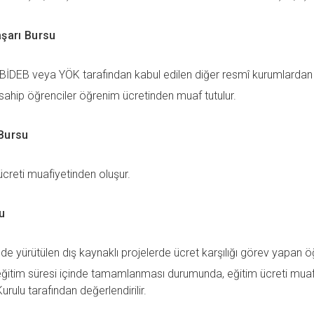
aşarı Bursu
İDEB veya YÖK tarafından kabul edilen diğer resmî kurumlardan bu
sahip öğrenciler öğrenim ücretinden muaf tutulur.
Bursu
creti muafiyetinden oluşur.
u
de yürütülen dış kaynaklı projelerde ücret karşılığı görev yapan öğ
eğitim süresi içinde tamamlanması durumunda, eğitim ücreti muafi
rulu tarafından değerlendirilir.