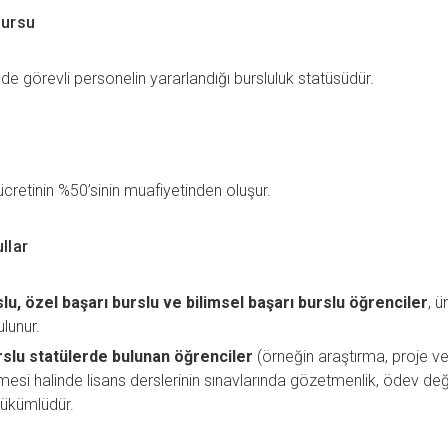
Bursu
de görevli personelin yararlandığı bursluluk statüsüdür.
cretinin %50’sinin muafiyetinden oluşur.
llar
u, özel başarı burslu ve bilimsel başarı burslu öğrenciler
, ü
lunur.
rslu statülerde bulunan öğrenciler
(örneğin araştırma, proje vey
lmesi halinde lisans derslerinin sınavlarında gözetmenlik, ödev de
ükümlüdür.