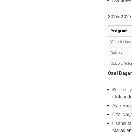
Konukevi 
2026-2027 
Program
Yüksek Lisa
Doktora
Doktora Yeter
Özel Başar
Bu burs, y
statüsüdü
Aylık yaş
Özel başar
Lisansüst
olarak en