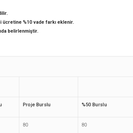
lir.
 ücretine %10 vade farkı eklenir.
da belirlenmiştir.
u
Proje Burslu
%50 Burslu
80
80