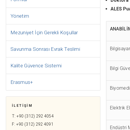
Doktora 
ALES Pu
Yönetim
ANABİLİ
Mezuniyet İçin Gerekli Koşullar
Bilgisaya
Savunma Sonrası Evrak Teslimi
Kalite Güvence Sistemi
Bilgi Güv
Erasmus+
Biyomedik
İLETİŞİM
Elektrik 
T: +90 (312) 292 4054
F: +90 (312) 292 4091
Endüstri 