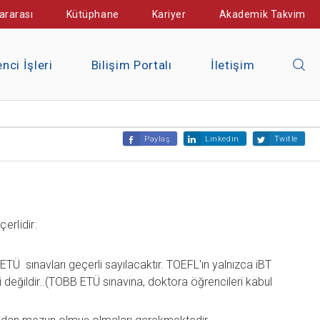
ararası
Kütüphane
Kariyer
Akademik Takvim
nci İşleri
Bilişim Portalı
İletişim
Paylaş
Linkedin
Twitle
erlidir:
Ü sınavları geçerli sayılacaktır. TOEFL'ın yalnızca iBT
i değildir..(TOBB ETÜ sınavına, doktora öğrencileri kabul