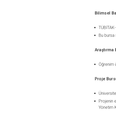
Bilimsel B
TÜBİTAK-B
Bu bursa 
Araştırma 
Öğrenim ü
Proje Burs
Üniversite
Projenin 
Yönetim Ku