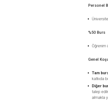
Personel 
Üniversite
%50 Burs
Öğrenim ü
Genel Koşu
Tam bursl
katkıda bu
Diğer bu
talep edi
almakla y