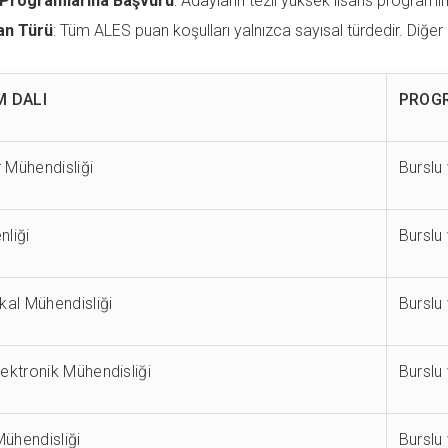
Programlarına Başvuru
: Adayların tezli yüksek lisans progra
an Türü
: Tüm ALES puan koşulları yalnızca sayısal türdedir. Diğer 
M DALI
PROG
r Mühendisliği
Burslu
enliği
Burslu
al Mühendisliği
Burslu
Elektronik Mühendisliği
Burslu
Mühendisliği
Burslu