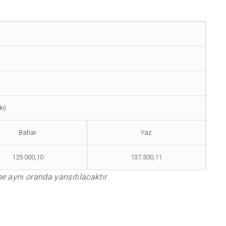
ı)
Bahar
Yaz
125.000,10
137,500,11
ne aynı oranda yansıtılacaktır