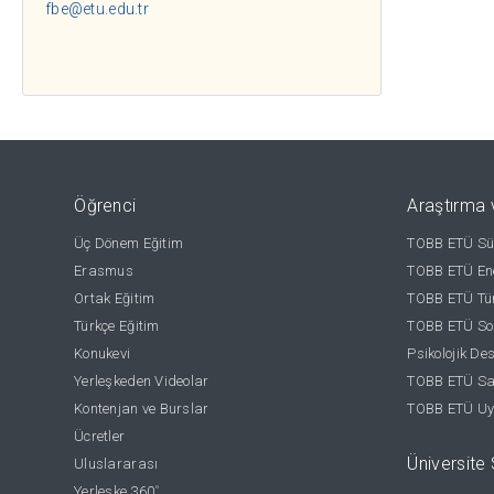
fbe@etu.edu.tr
Öğrenci
Araştırma 
Üç Dönem Eğitim
TOBB ETÜ Sür
Erasmus
TOBB ETÜ Ene
Ortak Eğitim
TOBB ETÜ Tür
Türkçe Eğitim
TOBB ETÜ Sos
Konukevi
Psikolojik De
Yerleşkeden Videolar
TOBB ETÜ Sağ
Kontenjan ve Burslar
TOBB ETÜ Uy
Ücretler
Üniversite S
Uluslararası
Yerleşke 360
°