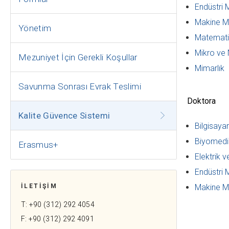
Endüstri 
Makine Mü
Yönetim
Matemati
Mikro ve 
Mezuniyet İçin Gerekli Koşullar
Mimarlık
Savunma Sonrası Evrak Teslimi
Doktora
Kalite Güvence Sistemi
Bilgisaya
Biyomedik
Erasmus+
Elektrik v
Endüstri 
İLETİŞİM
Makine Mü
T: +90 (312) 292 4054
F: +90 (312) 292 4091