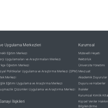
ve Uygulama Merkezleri
Kurumsal
ekli Eğitim Merkezi
Mütevelli Heyeti
rji Uygulamaları ve Araştırmaları Merkezi
Rektörlük
kçe Öğretim Merkezi
Üniversite Yönetimi
yal Politikalar Uygulama ve Araştırma Merkezi (SPM)
Mevzuat
stek Merkezi
Akademik Duyurular
lık Eğitimi Uygulama ve Araştırma Merkezi
Duyuru ve Haberler
uşmazlık Çözümleri Uygulama ve Araştırma Merkezi
İhaleler
Kurumsal Kimlik Kit
anayi İlişkileri
Kişisel Veriler Hakkı
Bilgilendirme