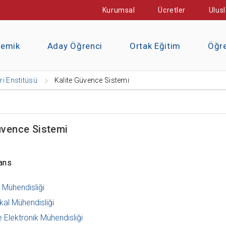
Kurumsal
Ücretler
Ulusl
demik
Aday Öğrenci
Ortak Eğitim
Öğre
ri Enstitüsü
Kalite Güvence Sistemi
üvence Sistemi
ans
r Mühendisliği
al Mühendisliği
e Elektronik Mühendisliği