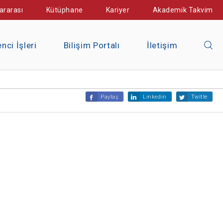
ararası
Kütüphane
Kariyer
Akademik Takvim
nci İşleri
Bilişim Portalı
İletişim
Paylaş
Linkedin
Twitle