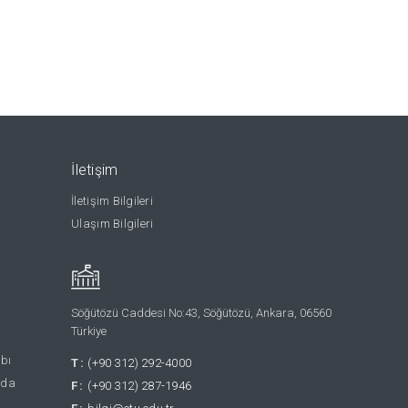
İletişim
İletişim Bilgileri
Ulaşım Bilgileri
Söğütözü Caddesi No:43, Söğütözü, Ankara, 06560
Türkiye
abı
T:
(+90 312) 292-4000
nda
F:
(+90 312) 287-1946