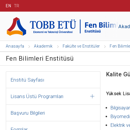
EN
TR
Aka
Anasayfa
Akademik
Fakülte ve Enstitüler
Fen Bilimle
Fen Bilimleri Enstitüsü
Kalite G
Enstitü Sayfası
Yüksek Lis
Lisans Üstü Programları
Bilgisaya
Başvuru Bilgileri
Biyomedik
Elektrik v
Formlar