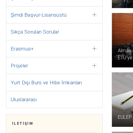
Şimdi Başvur-Lisansüstü
Sıkça Sorulan Sorular
1 YIL ÖN
Erasmus+
Alman 
ETÜ’ye
Projeler
Yurt Dışı Burs ve Hibe İmkanları
Uluslararası
1 YIL ÖN
EULEP 
İLETİŞİM