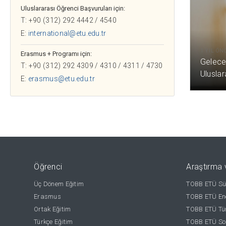
Uluslararası Öğrenci Başvuruları için:
T: +90 (312) 292 4442 / 4540
E:
international@etu.edu.tr
1 YIL ÖN
Erasmus + Programı için:
Geleceğ
T: +90 (312) 292 4309 / 4310 / 4311 / 4730
Uluslar
E:
erasmus@etu.edu.tr
Öğrenci
Araştırma 
Üç Dönem Eğitim
TOBB ETÜ Sür
Erasmus
TOBB ETÜ Ene
Ortak Eğitim
TOBB ETÜ Tür
Türkçe Eğitim
TOBB ETÜ Sos