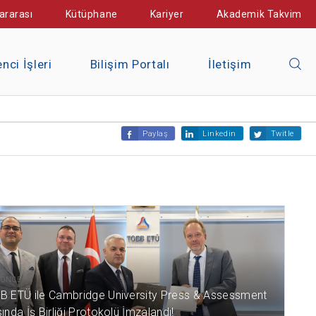
ararası
Kütüphane
Kariyer
Akademik Takvim
nci İşleri
Bilişim Portalı
İletişim
Paylaş
Linkedin
Twitle
L ÖNCE
B ETÜ ile Cambridge University Press & Assessment
ında İş Birliği Protokolü İmzalandı!