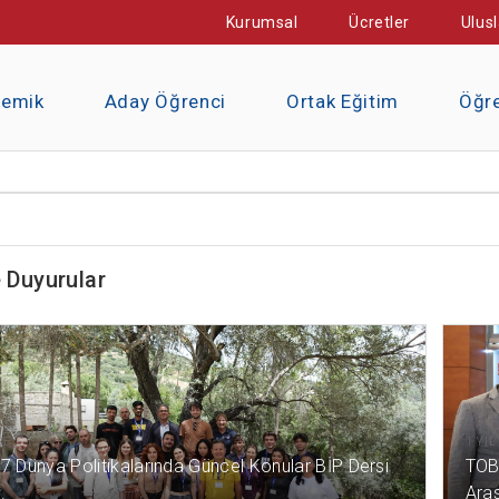
Kurumsal
Ücretler
Ulusl
demik
Aday Öğrenci
Ortak Eğitim
Öğre
 Duyurular
CE
1 YI
7 Dünya Politikalarında Güncel Konular BİP Dersi
TOB
.
Aras