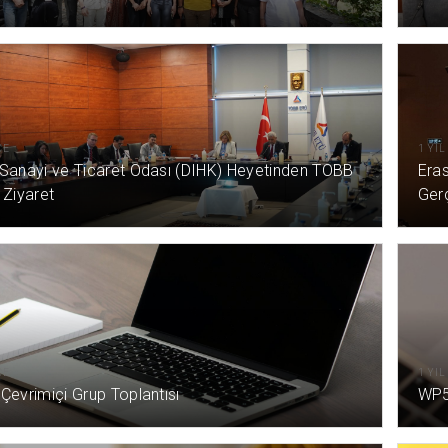
CE
1 YI
Sanayi ve Ticaret Odası (DIHK) Heyetinden TOBB
Era
 Ziyaret
Gerç
CE
1 YI
Çevrimiçi Grup Toplantısı
WP5 