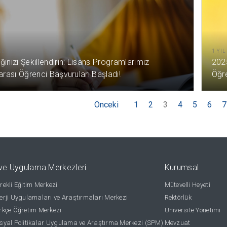
CE
1 YI
inizi Şekillendirin: Lisans Programlarımız
202
arası Öğrenci Başvuruları Başladı!
Öğre
Önceki
1
2
3
4
5
6
7
ve Uygulama Merkezleri
Kurumsal
ekli Eğitim Merkezi
Mütevelli Heyeti
rji Uygulamaları ve Araştırmaları Merkezi
Rektörlük
kçe Öğretim Merkezi
Üniversite Yönetimi
yal Politikalar Uygulama ve Araştırma Merkezi (SPM)
Mevzuat